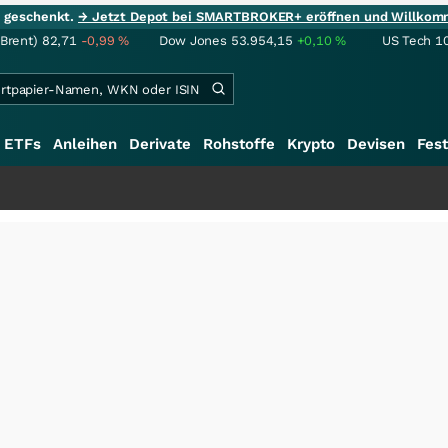
ie geschenkt.
→ Jetzt Depot bei SMARTBROKER+ eröffnen und Willkom
(Brent)
82,71
-0,99
%
Dow Jones
53.954,15
+0,10
%
US Tech 1
ETFs
Anleihen
Derivate
Rohstoffe
Krypto
Devisen
Fest