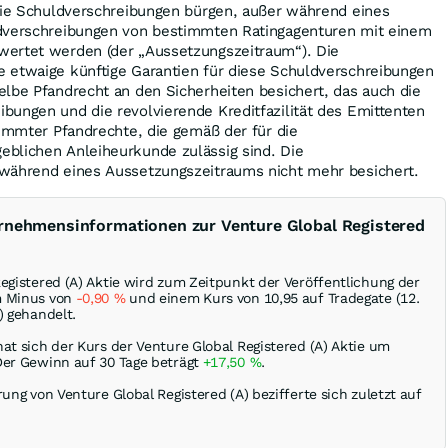
 die Schuldverschreibungen bürgen, außer während eines
ldverschreibungen von bestimmten Ratingagenturen mit einem
ertet werden (der „Aussetzungszeitraum“). Die
 etwaige künftige Garantien für diese Schuldverschreibungen
lbe Pfandrecht an den Sicherheiten besichert, das auch die
bungen und die revolvierende Kreditfazilität des Emittenten
timmter Pfandrechte, die gemäß der für die
blichen Anleiheurkunde zulässig sind. Die
während eines Aussetzungszeitraums nicht mehr besichert.
rnehmensinformationen zur Venture Global Registered
egistered (A) Aktie wird zum Zeitpunkt der Veröffentlichung der
m Minus von
-0,90
%
und einem Kurs von 10,95 auf Tradegate (12.
) gehandelt.
at sich der Kurs der Venture Global Registered (A) Aktie um
Der Gewinn auf 30 Tage beträgt
+17,50
%
.
rung von Venture Global Registered (A) bezifferte sich zuletzt auf