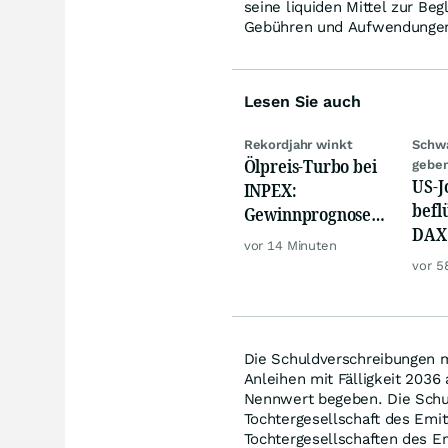
seine liquiden Mittel zur B
Gebühren und Aufwendungen 
Lesen Sie auch
Rekordjahr winkt
Schw
Ölpreis-Turbo bei
geben
US-J
INPEX:
befl
Gewinnprognose
DAX 
schießt auf
vor 14 Minuten
Gold
Rekordhoch
vor 5
Die Schuldverschreibungen m
Anleihen mit Fälligkeit 203
Nennwert begeben. Die Schu
Tochtergesellschaft des Emit
Tochtergesellschaften des Em