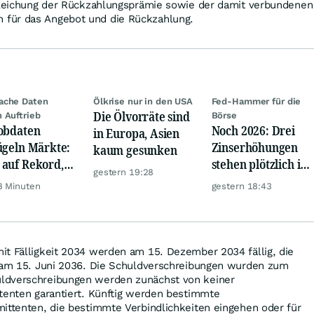
egleichung der Rückzahlungsprämie sowie der damit verbundenen
für das Angebot und die Rückzahlung.
ache Daten
Ölkrise nur in den USA
Fed-Hammer für die
Die Ölvorräte sind
 Auftrieb
Börse
obdaten
Noch 2026: Drei
in Europa, Asien
ügeln Märkte:
Zinserhöhungen
kaum gesunken
auf Rekord,
stehen plötzlich im
gestern 19:28
 hebt ab
Raum
8 Minuten
gestern 18:43
it Fälligkeit 2034 werden am 15. Dezember 2034 fällig, die
6 am 15. Juni 2036. Die Schuldverschreibungen wurden zum
ldverschreibungen werden zunächst von keiner
tenten garantiert. Künftig werden bestimmte
ittenten, die bestimmte Verbindlichkeiten eingehen oder für