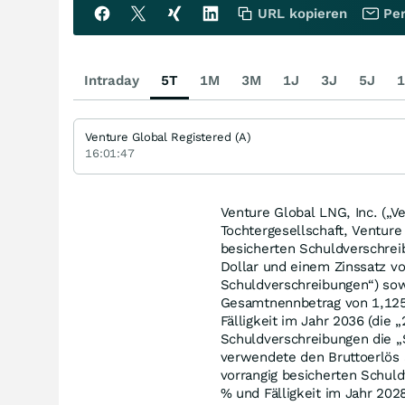
URL kopieren
Per
Intraday
5T
1M
3M
1J
3J
5J
1
Venture Global Registered (A)
16:01:47
Venture Global LNG, Inc. („V
Tochtergesellschaft, Venture 
besicherten Schuldverschre
Dollar und einem Zinssatz vo
Schuldverschreibungen“) sow
Gesamtnennbetrag von 1,125 
Fälligkeit im Jahr 2036 (di
Schuldverschreibungen die „
verwendete den Bruttoerlös
vorrangig besicherten Schul
% und Fälligkeit im Jahr 20