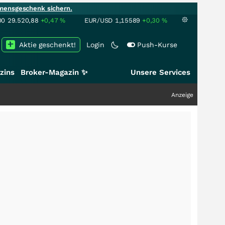
mensgeschenk sichern.
00
29.520,88
+0,47
%
EUR/USD
1,15589
+0,30
%
Aktie geschenkt!
Login
Push-Kurse
zins
Broker-Magazin ✨
Unsere Services
Anzeige
+++
Schw