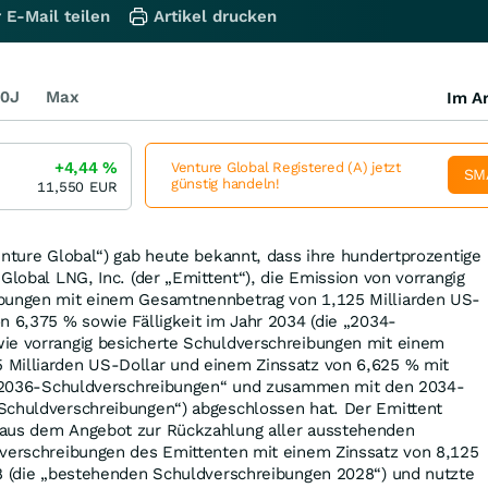
 E-Mail teilen
Artikel drucken
0J
Max
Im Ar
+4,44
%
Venture Global Registered (A) jetzt
SM
günstig handeln!
11,550
EUR
enture Global“) gab heute bekannt, dass ihre hundertprozentige
Global LNG, Inc. (der „Emittent“), die Emission von vorrangig
ibungen mit einem Gesamtnennbetrag von 1,125 Milliarden US-
n 6,375 % sowie Fälligkeit im Jahr 2034 (die „2034-
ie vorrangig besicherte Schuldverschreibungen mit einem
Milliarden US-Dollar und einem Zinssatz von 6,625 % mit
e „2036-Schuldverschreibungen“ und zusammen mit den 2034-
Schuldverschreibungen“) abgeschlossen hat. Der Emittent
 aus dem Angebot zur Rückzahlung aller ausstehenden
dverschreibungen des Emittenten mit einem Zinssatz von 8,125
28 (die „bestehenden Schuldverschreibungen 2028“) und nutzte