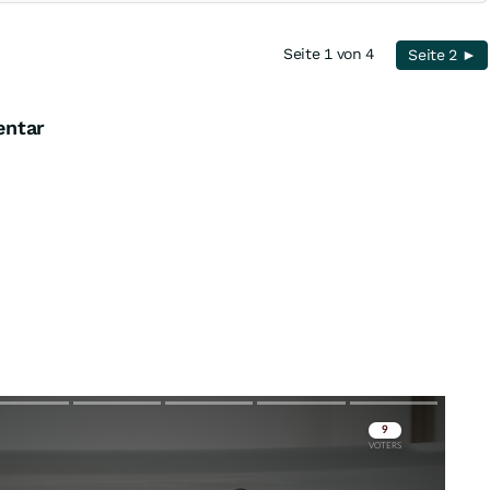
Seite 1 von 4
Seite 2 ►
entar
Skip