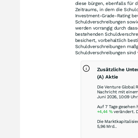
diese bürgen, ebenfalls für
Zeitraums, in dem die Schu
Investment-Grade-Rating bew
Schuldverschreibungen sowie
werden vorrangig durch dasse
bestehenden Schuldverschrei
besichert, vorbehaltlich bes
Schuldverschreibungen maßge
Schuldverschreibungen sind 
Zusätzliche Unte
(A) Aktie
Die Venture Global R
Nachricht mit eine
Juni 2026, 10:09 Uhr
Auf 7 Tage gesehen h
+4,44
%
verändert. 
Die Marktkapitalisie
5,96 Mrd..