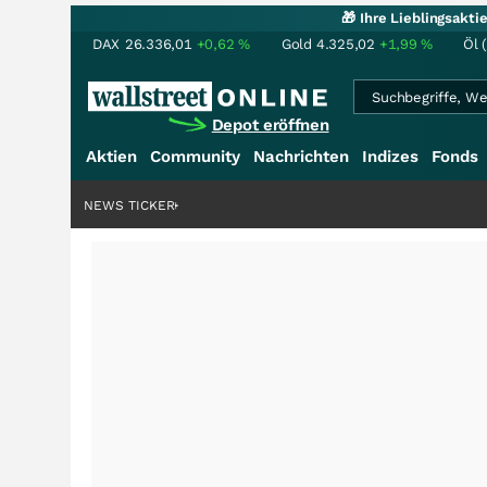
🎁 Ihre Lieblingsakt
DAX
26.336,01
+0,62
%
Gold
4.325,02
+1,99
%
Öl 
Depot eröffnen
Aktien
Community
Nachrichten
Indizes
Fonds
NEWS TICKER