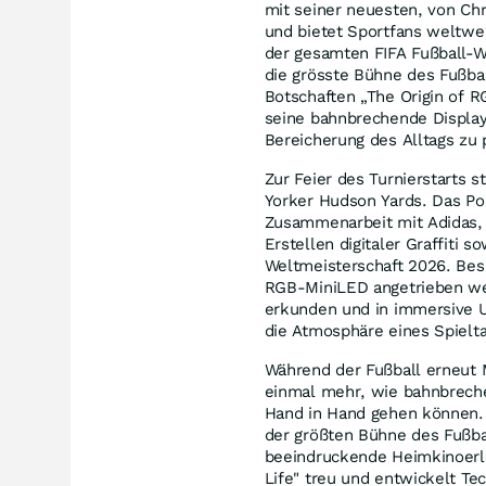
mit seiner neuesten, von Ch
und bietet Sportfans weltwei
der gesamten FIFA Fußball-We
die grösste Bühne des Fußba
Botschaften „The Origin of R
seine bahnbrechende Display
Bereicherung des Alltags zu 
Zur Feier des Turnierstarts 
Yorker Hudson Yards. Das Pop
Zusammenarbeit mit Adidas, v
Erstellen digitaler Graffiti s
Weltmeisterschaft 2026. Besu
RGB-MiniLED angetrieben we
erkunden und in immersive Un
die Atmosphäre eines Spielt
Während der Fußball erneut 
einmal mehr, wie bahnbrech
Hand in Hand gehen können. 
der größten Bühne des Fußba
beeindruckende Heimkinoerleb
Life" treu und entwickelt Tec