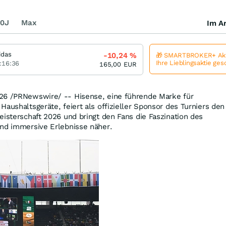
0J
Max
Im Ar
idas
-10,24
%
🎁 SMARTBROKER+ Akt
Ihre Lieblingsaktie ge
:16:36
165,00
EUR
026
/PRNewswire/ -- Hisense, eine führende Marke für
Haushaltsgeräte, feiert als offizieller Sponsor des Turniers den
eisterschaft 2026 und bringt den Fans die Faszination des
und immersive Erlebnisse näher.