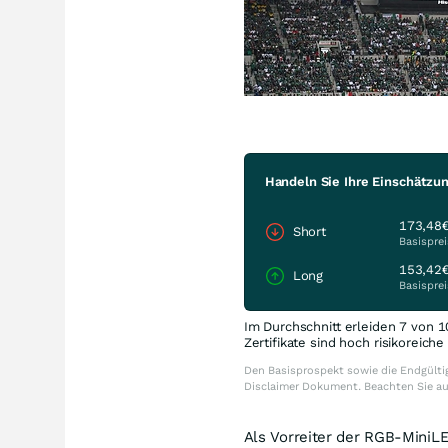
Handeln Sie Ihre Einschätzun
173,48
Short
Basisprei
153,42
Long
Basisprei
Im Durchschnitt erleiden 7 von 1
Zertifikate sind hoch risikoreich
Den Basisprospekt sowie die Endgültig
Disclaimer Dokument. Beachten Sie a
Als Vorreiter der RGB-MiniLE