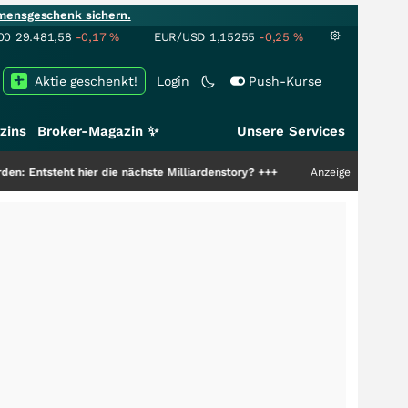
mensgeschenk sichern.
00
29.481,58
-0,17
%
EUR/USD
1,15255
-0,25
%
Aktie geschenkt!
Login
Push-Kurse
zins
Broker-Magazin ✨
Unsere Services
r die nächste Milliardenstory?
+++
Anzeige