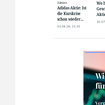
Wo b
Zahlen
Adidas-Aktie: Ist
Gewi
die Kurskrise
Akti
schon wieder
den 
30.07
abgehakt?
zweis
03.08.26, 15:35