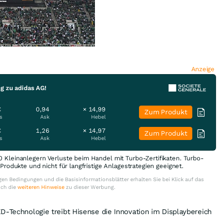
Anzeige
g zu adidas AG!
€
0,94
× 14,99
Zum Produkt
s
Ask
Hebel
€
1,26
× 14,97
Zum Produkt
s
Ask
Hebel
0 Kleinanlegern Verluste beim Handel mit Turbo-Zertifikaten. Turbo-
e Produkte und nicht für langfristige Anlagestrategien geeignet.
en Bedingungen und die Basisinformationsblätter erhalten Sie bei Klick auf das
uch die
weiteren Hinweise
zu dieser Werbung.
D-Technologie treibt Hisense die Innovation im Displaybereich