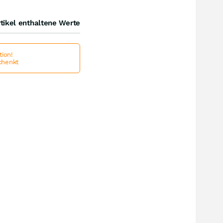
tikel enthaltene Werte
ion!
schenkt