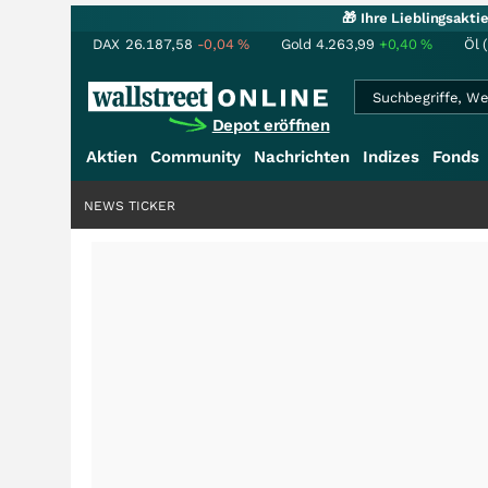
🎁 Ihre Lieblingsakt
DAX
26.187,58
-0,04
%
Gold
4.263,99
+0,40
%
Öl 
Depot eröffnen
Aktien
Community
Nachrichten
Indizes
Fonds
NEWS TICKER