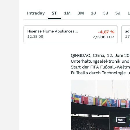
Intraday
5T
1M
3M
1J
3J
5J
1
Hisense Home Appliances Group Ltd. (H)
ad
-4,87
%
12:38:09
17
2,5900
EUR
QINGDAO, China
,
12. Juni 2
Unterhaltungselektronik und 
Start der FIFA Fußball-Weltm
Fußballs durch Technologie 