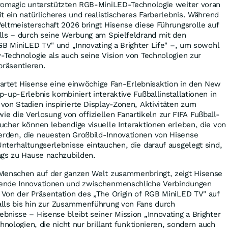
romagic unterstützten RGB-MiniLED-Technologie weiter voran
t ein natürlicheres und realistischeres Farberlebnis. Während
ltmeisterschaft 2026 bringt Hisense diese Führungsrolle auf
lls – durch seine Werbung am Spielfeldrand mit den
GB MiniLED TV" und „Innovating a Brighter Life" –, um sowohl
-Technologie als auch seine Vision von Technologien zur
präsentieren.
startet Hisense eine einwöchige Fan-Erlebnisaktion in den New
-up-Erlebnis kombiniert interaktive Fußballinstallationen in
on Stadien inspirierte Display-Zonen, Aktivitäten zum
owie die Verlosung von offiziellen Fanartikeln zur FIFA Fußball-
cher können lebendige visuelle Interaktionen erleben, die von
rden, die neuesten Großbild-Innovationen von Hisense
terhaltungserlebnisse eintauchen, die darauf ausgelegt sind,
ags zu Hause nachzubilden.
Menschen auf der ganzen Welt zusammenbringt, zeigt Hisense
ende Innovationen und zwischenmenschliche Verbindungen
Von der Präsentation des „The Origin of RGB MiniLED TV" auf
lls bis hin zur Zusammenführung von Fans durch
nisse – Hisense bleibt seiner Mission „Innovating a Brighter
hnologien, die nicht nur brillant funktionieren, sondern auch