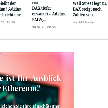
leibt der
Wall Street legt zu,
Pfui
DAX tiefer
nn? Adidas-
DAX steigt nach
erwartet – Adidas,
e bricht nach
Zahlen von
BMW,
Zahlen
Telekom, Henkel
.26, 10:15
vor 14 Minuten
Nemetscheck und
tellig ein
30.07.26, 08:06
Alzchem im Fokus
Skip