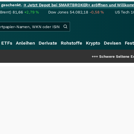
ie geschenkt.
→ Jetzt Depot bei SMARTBROKER+ eröffnen und Willkom
(Brent)
81,66
+2,79
%
Dow Jones
54.082,18
-0,58
%
US Tech 1
ETFs
Anleihen
Derivate
Rohstoffe
Krypto
Devisen
Fest
+++
Schwere Seltene Erden: Entsteht hie