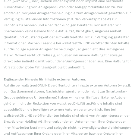
auch „wir“ bzw. „uns“) sichern weder explizit noch implizit eine bestimmte
Kursentwicklung von Anlageprodukten oder Anlageproduktklassen zu. Wir
empfehlen, vor jeder Anlageentscheidung die zum Anlageprodukt gesetzlich zur
Verfügung zu stellenden Informationen (z.B. den Verkaufsprospekt) zur
Kenntnis zu nehmen und einen fachkundigen Berater zu konsultieren.Wir
übernehmen keine Gewähr für die Aktualität, Richtigkeit, Angemessenheit,
Qualität und Vollständigkeit der auf wallstreetONLINE zur Verfügung gestellten
Informationen.Machen Leser die bei wallstreetONLINE veröffentlichten Inhalte
zur Grundlage eigener Anlageentscheidungen, so geschieht dies auf eigenes
Risiko. Soweit rechtlich zulässig, schließen wir unsere Haftung für etwaige
direkt oder indirekt damit verbundene Vermögensschäden aus. Eine Haftung für
Vorsatz oder grobe Fahrlässigkeit bleibt unberührt.
Ergänzender Hinweis für Inhalte externer Autoren:
Auf die bei wallstreetONLINE veröffentlichten Inhalte externer Autoren (wie z.B.
von Gastkommentatoren, Nachrichtenagenturen oder nicht zur Smartbroker-
Gruppe gehörende Unternehmen) haben wir keinen Einfluss. Externe Autoren
gehören nicht der Redaktion von wallstreetONLINE an.Für die Inhalte sind
ausschließlich die jeweiligen externen Autoren verantwortlich. Ihre bei
wallstreetONLINE veröffentlichten Inhalte sind nicht von Anlageinteressen der
Smartbroker Holding AG, ihrer verbundenen Unternehmen, ihrer Organe oder
ihrer Mitarbeiter bestimmt und spiegeln nicht notwendigerweise die Meinungen
und Auffassungen ihrer Organe oder ihrer Mitarbeiter bzw. der Organe ihrer