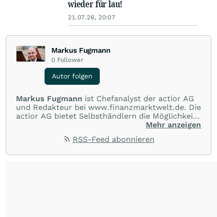
wieder für lau!
21.07.26, 20:07
Markus Fugmann
0
Follower
Autor folgen
Markus Fugmann
ist Chefanalyst der actior AG
und Redakteur bei www.finanzmarktwelt.de. Die
actior AG bietet Selbsthändlern die Möglichkeit,
an allen gängigen Märkten der Welt im Bereich
Mehr anzeigen
CFDs, Futures, Aktien und Devisen zu Top-
RSS-Feed abonnieren
Konditionen zu handeln. Darüber hinaus
erhalten Kunden kostenlose
Informationsabende, Seminare, One-to-One
Coaching, allgemeine Einführungen in die
Handelsplattformen und Märkte.