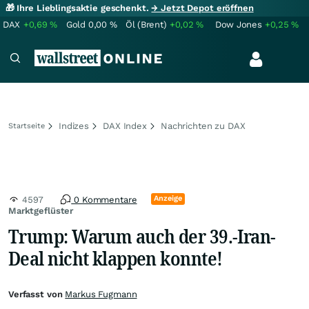
🎁 Ihre Lieblingsaktie geschenkt.
→ Jetzt Depot eröffnen
DAX
+0,69
%
Gold
0,00
%
Öl (Brent)
+0,02
%
Dow Jones
+0,25
%
Indizes
DAX Index
Nachrichten zu DAX
Startseite
Anzeige
4597
0 Kommentare
Marktgeflüster
Trump: Warum auch der 39.-Iran-
Deal nicht klappen konnte!
Verfasst von
Markus Fugmann