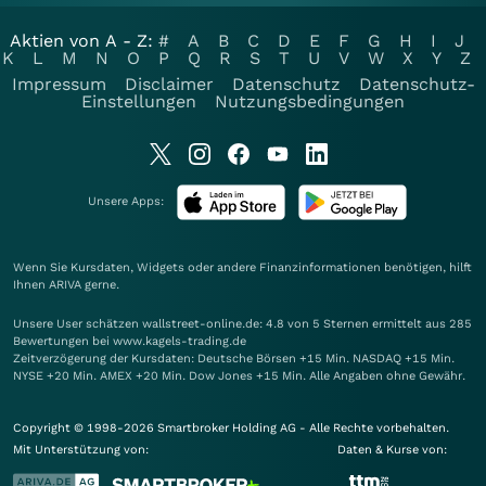
Aktien von A - Z:
#
A
B
C
D
E
F
G
H
I
J
K
L
M
N
O
P
Q
R
S
T
U
V
W
X
Y
Z
Impressum
Disclaimer
Datenschutz
Datenschutz-
Einstellungen
Nutzungsbedingungen
Unsere Apps:
Wenn Sie Kursdaten, Widgets oder andere Finanzinformationen benötigen, hilft
Ihnen
ARIVA
gerne.
Unsere User schätzen wallstreet-online.de: 4.8 von 5 Sternen ermittelt aus 285
Bewertungen bei www.kagels-trading.de
Zeitverzögerung der Kursdaten: Deutsche Börsen +15 Min. NASDAQ +15 Min.
NYSE +20 Min. AMEX +20 Min. Dow Jones +15 Min. Alle Angaben ohne Gewähr.
Copyright © 1998-2026 Smartbroker Holding AG - Alle Rechte vorbehalten.
Mit Unterstützung von:
Daten & Kurse von: