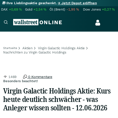
🎁 Ihre Lieblingsaktie geschenkt.
→ Jetzt Depot eröffnen
DAX
+0,69
%
Gold
+2,54
%
Öl (Brent)
-1,95
%
Dow Jones
+0,27
%
Aktien
Virgin Galactic Holdings Aktie
Startseite
Nachrichten zu Virgin Galactic Holdings
1469
0 Kommentare
Besonders beachtet!
Virgin Galactic Holdings Aktie: Kurs
heute deutlich schwächer - was
Anleger wissen sollten - 12.06.2026