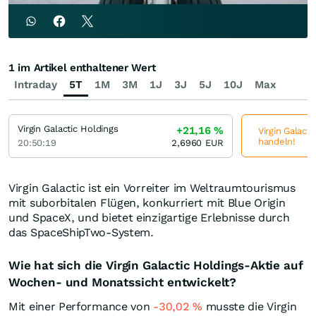
1 im Artikel enthaltener Wert
Intraday
5T
1M
3M
1J
3J
5J
10J
Max
Virgin Galactic Holdings
+21,16
%
Virgin Galacti
handeln!
20:50:19
2,6960
EUR
Virgin Galactic ist ein Vorreiter im Weltraumtourismus
mit suborbitalen Flügen, konkurriert mit Blue Origin
und SpaceX, und bietet einzigartige Erlebnisse durch
das SpaceShipTwo-System.
Wie hat sich die Virgin Galactic Holdings-Aktie auf
Wochen- und Monatssicht entwickelt?
Mit einer Performance von
-30,02
%
musste die Virgin