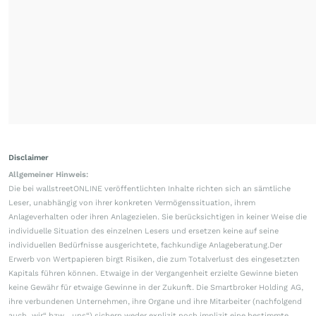
Disclaimer
Allgemeiner Hinweis:
Die bei wallstreetONLINE veröffentlichten Inhalte richten sich an sämtliche
Leser, unabhängig von ihrer konkreten Vermögenssituation, ihrem
Anlageverhalten oder ihren Anlagezielen. Sie berücksichtigen in keiner Weise die
individuelle Situation des einzelnen Lesers und ersetzen keine auf seine
individuellen Bedürfnisse ausgerichtete, fachkundige Anlageberatung.Der
Erwerb von Wertpapieren birgt Risiken, die zum Totalverlust des eingesetzten
Kapitals führen können. Etwaige in der Vergangenheit erzielte Gewinne bieten
keine Gewähr für etwaige Gewinne in der Zukunft. Die Smartbroker Holding AG,
ihre verbundenen Unternehmen, ihre Organe und ihre Mitarbeiter (nachfolgend
auch „wir“ bzw. „uns“) sichern weder explizit noch implizit eine bestimmte