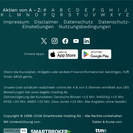
Aktien von A - Z:
#
A
B
C
D
E
F
G
H
I
J
K
L
M
N
O
P
Q
R
S
T
U
V
W
X
Y
Z
Impressum
Disclaimer
Datenschutz
Datenschutz-
Einstellungen
Nutzungsbedingungen
Unsere Apps:
Wenn Sie Kursdaten, Widgets oder andere Finanzinformationen benötigen, hilft
Ihnen
ARIVA
gerne.
Unsere User schätzen wallstreet-online.de: 4.8 von 5 Sternen ermittelt aus 285
Bewertungen bei www.kagels-trading.de
Zeitverzögerung der Kursdaten: Deutsche Börsen +15 Min. NASDAQ +15 Min.
NYSE +20 Min. AMEX +20 Min. Dow Jones +15 Min. Alle Angaben ohne Gewähr.
Copyright © 1998-2026 Smartbroker Holding AG - Alle Rechte vorbehalten.
Mit Unterstützung von:
Daten & Kurse von: