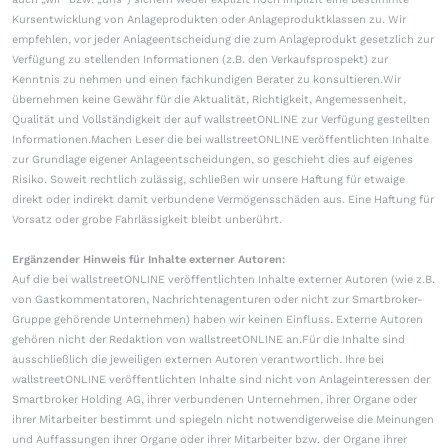
Kursentwicklung von Anlageprodukten oder Anlageproduktklassen zu. Wir
empfehlen, vor jeder Anlageentscheidung die zum Anlageprodukt gesetzlich zur
Verfügung zu stellenden Informationen (z.B. den Verkaufsprospekt) zur
Kenntnis zu nehmen und einen fachkundigen Berater zu konsultieren.Wir
übernehmen keine Gewähr für die Aktualität, Richtigkeit, Angemessenheit,
Qualität und Vollständigkeit der auf wallstreetONLINE zur Verfügung gestellten
Informationen.Machen Leser die bei wallstreetONLINE veröffentlichten Inhalte
zur Grundlage eigener Anlageentscheidungen, so geschieht dies auf eigenes
Risiko. Soweit rechtlich zulässig, schließen wir unsere Haftung für etwaige
direkt oder indirekt damit verbundene Vermögensschäden aus. Eine Haftung für
Vorsatz oder grobe Fahrlässigkeit bleibt unberührt.
Ergänzender Hinweis für Inhalte externer Autoren:
Auf die bei wallstreetONLINE veröffentlichten Inhalte externer Autoren (wie z.B.
von Gastkommentatoren, Nachrichtenagenturen oder nicht zur Smartbroker-
Gruppe gehörende Unternehmen) haben wir keinen Einfluss. Externe Autoren
gehören nicht der Redaktion von wallstreetONLINE an.Für die Inhalte sind
ausschließlich die jeweiligen externen Autoren verantwortlich. Ihre bei
wallstreetONLINE veröffentlichten Inhalte sind nicht von Anlageinteressen der
Smartbroker Holding AG, ihrer verbundenen Unternehmen, ihrer Organe oder
ihrer Mitarbeiter bestimmt und spiegeln nicht notwendigerweise die Meinungen
und Auffassungen ihrer Organe oder ihrer Mitarbeiter bzw. der Organe ihrer