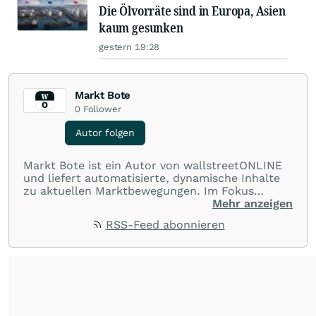
Die Ölvorräte sind in Europa, Asien
kaum gesunken
gestern 19:28
Markt Bote
0
Follower
Autor folgen
Markt Bote ist ein Autor von wallstreetONLINE
und liefert automatisierte, dynamische Inhalte
zu aktuellen Marktbewegungen. Im Fokus
stehen Tops und Flops, Branchentrends und
Mehr anzeigen
Impulse aus der Community. Ob Tech-Aktien,
RSS-Feed abonnieren
Rohstoffe oder Krypto – die Beiträge sind kurz,
prägnant und regen zur Diskussion an, sodass
Leser schnell einen Überblick gewinnen und
eigene Marktideen entwickeln können.