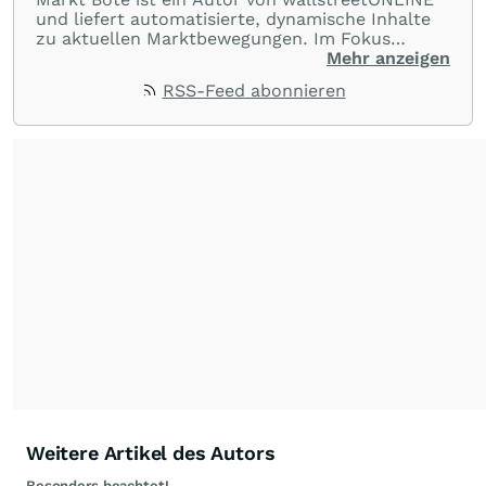
und liefert automatisierte, dynamische Inhalte
zu aktuellen Marktbewegungen. Im Fokus
stehen Tops und Flops, Branchentrends und
Mehr anzeigen
Impulse aus der Community. Ob Tech-Aktien,
RSS-Feed abonnieren
Rohstoffe oder Krypto – die Beiträge sind kurz,
prägnant und regen zur Diskussion an, sodass
Leser schnell einen Überblick gewinnen und
eigene Marktideen entwickeln können.
Weitere Artikel des Autors
Besonders beachtet!