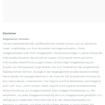
Disclaimer
Allgemeiner Hinweis:
Die bei wallstreetONLINE veröffentlichten Inhalte richten sich an sämtliche
Leser, unabhängig von ihrer konkreten Vermögenssituation, ihrem
Anlageverhalten oder ihren Anlagezielen. Sie berücksichtigen in keiner Weise die
individuelle Situation des einzelnen Lesers und ersetzen keine auf seine
individuellen Bedürfnisse ausgerichtete, fachkundige Anlageberatung.Der
Erwerb von Wertpapieren birgt Risiken, die zum Totalverlust des eingesetzten
Kapitals führen können. Etwaige in der Vergangenheit erzielte Gewinne bieten
keine Gewähr für etwaige Gewinne in der Zukunft. Die Smartbroker Holding AG,
ihre verbundenen Unternehmen, ihre Organe und ihre Mitarbeiter (nachfolgend
auch „wir“ bzw. „uns“) sichern weder explizit noch implizit eine bestimmte
Kursentwicklung von Anlageprodukten oder Anlageproduktklassen zu. Wir
empfehlen, vor jeder Anlageentscheidung die zum Anlageprodukt gesetzlich zur
Verfügung zu stellenden Informationen (z.B. den Verkaufsprospekt) zur
Kenntnis zu nehmen und einen fachkundigen Berater zu konsultieren.Wir