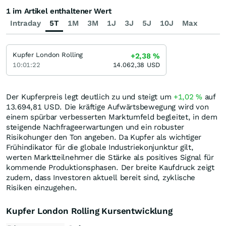
1 im Artikel enthaltener Wert
Intraday
5T
1M
3M
1J
3J
5J
10J
Max
Kupfer London Rolling
+2,38
%
10:01:22
14.062,38
USD
Der Kupferpreis legt deutlich zu und steigt um
+1,02
%
auf
13.694,81
USD
. Die kräftige Aufwärtsbewegung wird von
einem spürbar verbesserten Marktumfeld begleitet, in dem
steigende Nachfrageerwartungen und ein robuster
Risikohunger den Ton angeben. Da Kupfer als wichtiger
Frühindikator für die globale Industriekonjunktur gilt,
werten Marktteilnehmer die Stärke als positives Signal für
kommende Produktionsphasen. Der breite Kaufdruck zeigt
zudem, dass Investoren aktuell bereit sind, zyklische
Risiken einzugehen.
Kupfer London Rolling Kursentwicklung