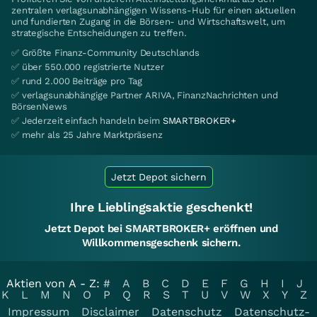
zentralen verlagsunabhängigen Wissens-Hub für einen aktuellen
und fundierten Zugang in die Börsen- und Wirtschaftswelt, um
strategische Entscheidungen zu treffen.
✅ Größte Finanz-Community Deutschlands
✅ über 550.000 registrierte Nutzer
✅ rund 2.000 Beiträge pro Tag
✅ verlagsunabhängige Partner ARIVA, FinanzNachrichten und
BörsenNews
✅ Jederzeit einfach handeln beim
SMARTBROKER+
✅ mehr als 25 Jahre Marktpräsenz
Jetzt Depot sichern
Ihre Lieblingsaktie geschenkt!
Jetzt Depot bei SMARTBROKER+ eröffnen und
Willkommensgeschenk sichern.
Aktien von A - Z:
#
A
B
C
D
E
F
G
H
I
J
K
L
M
N
O
P
Q
R
S
T
U
V
W
X
Y
Z
Impressum
Disclaimer
Datenschutz
Datenschutz-