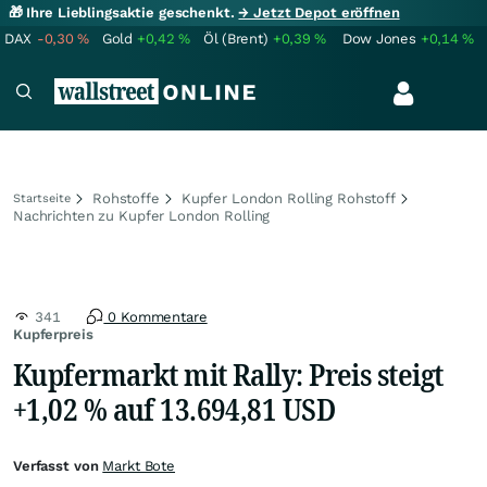
🎁 Ihre Lieblingsaktie geschenkt.
→ Jetzt Depot eröffnen
DAX
-0,30
%
Gold
+0,42
%
Öl (Brent)
+0,39
%
Dow Jones
+0,14
%
Rohstoffe
Kupfer London Rolling Rohstoff
Startseite
Nachrichten zu Kupfer London Rolling
341
0 Kommentare
Kupferpreis
Kupfermarkt mit Rally: Preis steigt
+1,02 % auf 13.694,81 USD
Verfasst von
Markt Bote