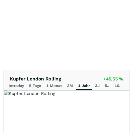
Kupfer London Rolling
+45,55
%
Intraday
5 Tage
1 Monat
3M
1 Jahr
3J
5J
10J
Ma