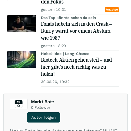
den Fokus
gestern 10:31
Anzeige
Das Top könnte schon da sein
Fonds hebeln sich in den Crash –
Burry warnt vor einem Absturz
wie 1987
gestern 18:29
Hebel-Idee | Long-Chance
Biotech-Aktien gehen steil – und
hier gibt's noch richtig was zu
holen!
30.06.26, 19:32
Markt Bote
0
Follower
Autor folgen
Markt Bote ist ein Autor von wallstreetONLINE