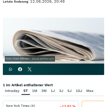
12.06.2026, 20:49
Letzte Änderung
Foto: Sven BÃhren - stock.adobe.com
1 im Artikel enthaltener Wert
Intraday
5T
1M
3M
1J
3J
5J
10J
Max
New York Times (A)
-13,92
%