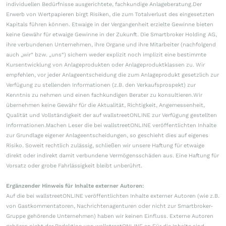
individuellen Bedürfnisse ausgerichtete, fachkundige Anlageberatung.Der
Erwerb von Wertpapieren birgt Risiken, die zum Totalverlust des eingesetzten
Kapitals führen können. Etwaige in der Vergangenheit erzielte Gewinne bieten
keine Gewähr für etwaige Gewinne in der Zukunft. Die Smartbroker Holding AG,
ihre verbundenen Unternehmen, ihre Organe und ihre Mitarbeiter (nachfolgend
auch „wir“ bzw. „uns“) sichern weder explizit noch implizit eine bestimmte
Kursentwicklung von Anlageprodukten oder Anlageproduktklassen zu. Wir
empfehlen, vor jeder Anlageentscheidung die zum Anlageprodukt gesetzlich zur
Verfügung zu stellenden Informationen (z.B. den Verkaufsprospekt) zur
Kenntnis zu nehmen und einen fachkundigen Berater zu konsultieren.Wir
übernehmen keine Gewähr für die Aktualität, Richtigkeit, Angemessenheit,
Qualität und Vollständigkeit der auf wallstreetONLINE zur Verfügung gestellten
Informationen.Machen Leser die bei wallstreetONLINE veröffentlichten Inhalte
zur Grundlage eigener Anlageentscheidungen, so geschieht dies auf eigenes
Risiko. Soweit rechtlich zulässig, schließen wir unsere Haftung für etwaige
direkt oder indirekt damit verbundene Vermögensschäden aus. Eine Haftung für
Vorsatz oder grobe Fahrlässigkeit bleibt unberührt.
Ergänzender Hinweis für Inhalte externer Autoren:
Auf die bei wallstreetONLINE veröffentlichten Inhalte externer Autoren (wie z.B.
von Gastkommentatoren, Nachrichtenagenturen oder nicht zur Smartbroker-
Gruppe gehörende Unternehmen) haben wir keinen Einfluss. Externe Autoren