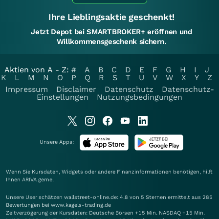
Ihre Lieblingsaktie geschenkt!
Jetzt Depot bei SMARTBROKER+ eröffnen und
Willkommensgeschenk sichern.
Aktien von A - Z:
#
A
B
C
D
E
F
G
H
I
J
K
L
M
N
O
P
Q
R
S
T
U
V
W
X
Y
Z
Impressum
Disclaimer
Datenschutz
Datenschutz-
Einstellungen
Nutzungsbedingungen
Unsere Apps:
Wenn Sie Kursdaten, Widgets oder andere Finanzinformationen benötigen, hilft
Ihnen
ARIVA
gerne.
Unsere User schätzen wallstreet-online.de: 4.8 von 5 Sternen ermittelt aus 285
Bewertungen bei www.kagels-trading.de
Zeitverzögerung der Kursdaten: Deutsche Börsen +15 Min. NASDAQ +15 Min.