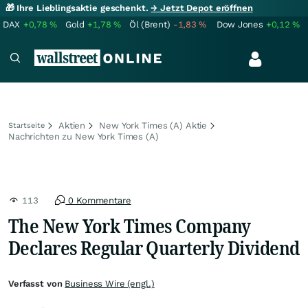
🎁 Ihre Lieblingsaktie geschenkt.
→ Jetzt Depot eröffnen
DAX
+0,78
%
Gold
+1,78
%
Öl (Brent)
-1,83
%
Dow Jones
+0,12
%
Aktien
New York Times (A) Aktie
Startseite
Nachrichten zu New York Times (A)
113
0 Kommentare
The New York Times Company
Declares Regular Quarterly Dividend
Verfasst von
Business Wire (engl.)