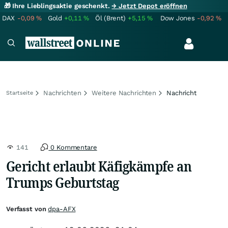
🎁 Ihre Lieblingsaktie geschenkt.
→ Jetzt Depot eröffnen
DAX
-0,09
%
Gold
+0,11
%
Öl (Brent)
+5,15
%
Dow Jones
-0,92
%
Nachrichten
Weitere Nachrichten
Nachricht
Startseite
141
0 Kommentare
Gericht erlaubt Käfigkämpfe an
Trumps Geburtstag
Verfasst von
dpa-AFX