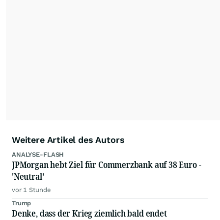
Die Nutzung der Inhalte in Form eines RSS-
Feeds ist ausschließlich für private und nicht
kommerzielle Internetangebote zulässig. Eine
dauerhafte Archivierung der dpa-AFX-
Nachrichten auf diesen Seiten ist nicht zulässig.
Alle Rechte bleiben vorbehalten. (dpa-AFX)
Weitere Artikel des Autors
ANALYSE-FLASH
JPMorgan hebt Ziel für Commerzbank auf 38 Euro -
'Neutral'
vor 1 Stunde
Trump
Denke, dass der Krieg ziemlich bald endet