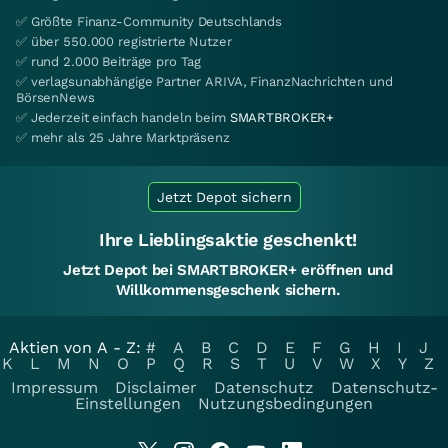
✅ Größte Finanz-Community Deutschlands
✅ über 550.000 registrierte Nutzer
✅ rund 2.000 Beiträge pro Tag
✅ verlagsunabhängige Partner ARIVA, FinanzNachrichten und
BörsenNews
✅ Jederzeit einfach handeln beim
SMARTBROKER+
✅ mehr als 25 Jahre Marktpräsenz
Jetzt Depot sichern
Ihre Lieblingsaktie geschenkt!
Jetzt Depot bei SMARTBROKER+ eröffnen und
Willkommensgeschenk sichern.
Aktien von A - Z:
#
A
B
C
D
E
F
G
H
I
J
K
L
M
N
O
P
Q
R
S
T
U
V
W
X
Y
Z
Impressum
Disclaimer
Datenschutz
Datenschutz-
Einstellungen
Nutzungsbedingungen