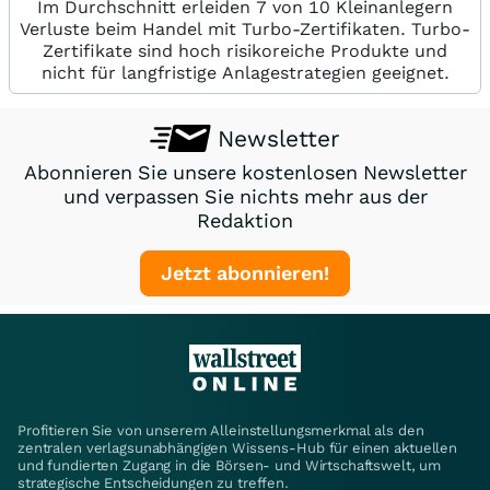
Im Durchschnitt erleiden 7 von 10 Kleinanlegern
Verluste beim Handel mit Turbo-Zertifikaten. Turbo-
Zertifikate sind hoch risikoreiche Produkte und
nicht für langfristige Anlagestrategien geeignet.
Newsletter
Abonnieren Sie unsere kostenlosen Newsletter
und verpassen Sie nichts mehr aus der
Redaktion
Jetzt abonnieren!
Profitieren Sie von unserem Alleinstellungsmerkmal als den
zentralen verlagsunabhängigen Wissens-Hub für einen aktuellen
und fundierten Zugang in die Börsen- und Wirtschaftswelt, um
strategische Entscheidungen zu treffen.