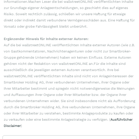
Informationen.Machen Leser die bei wallstreetONLINE veröffentlichten Inhalte
zur Grundlage eigener Anlageentscheidungen, so geschieht dies auf eigenes
Risiko. Soweit rechtlich zulässig, schließen wir unsere Haftung für etwaige
direkt oder indirekt damit verbundene Vermögensschäden aus. Eine Haftung für
Vorsatz oder grobe Fahrlässigkeit bleibt unberührt.
Ergänzender Hinweis für Inhalte externer Autoren:
Auf die bei wallstreetONLINE veröffentlichten Inhalte externer Autoren (wie z.B.
von Gastkommentatoren, Nachrichtenagenturen oder nicht zur Smartbroker-
Gruppe gehörende Unternehmen) haben wir keinen Einfluss. Externe Autoren
gehören nicht der Redaktion von wallstreetONLINE an.Für die Inhalte sind
ausschließlich die jeweiligen externen Autoren verantwortlich. Ihre bei
wallstreetONLINE veröffentlichten Inhalte sind nicht von Anlageinteressen der
Smartbroker Holding AG, ihrer verbundenen Unternehmen, ihrer Organe oder
ihrer Mitarbeiter bestimmt und spiegeln nicht notwendigerweise die Meinungen
und Auffassungen ihrer Organe oder ihrer Mitarbeiter bzw. der Organe ihrer
verbundenen Unternehmen wider. Sie sind insbesondere nicht als Aufforderung
durch die Smartbroker Holding AG, ihre verbundenen Unternehmen, ihre Organe
oder ihrer Mitarbeiter zu verstehen, bestimmte Anlageprodukte zu kaufen oder
zu verkaufen oder eine bestimmte Anlagestrategie zu verfolgen. (
Ausführlicher
Disclaimer
)