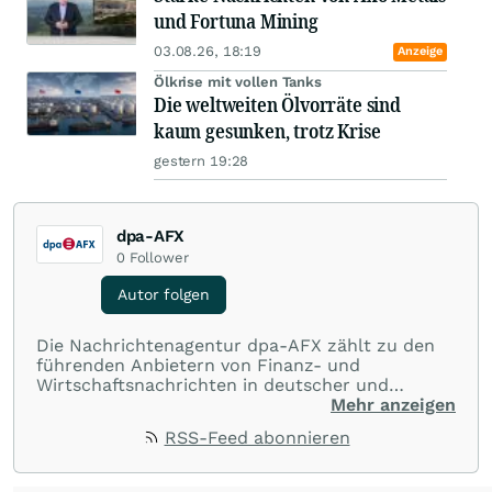
und Fortuna Mining
03.08.26, 18:19
Anzeige
Ölkrise mit vollen Tanks
Die weltweiten Ölvorräte sind
kaum gesunken, trotz Krise
gestern 19:28
dpa-AFX
0
Follower
Autor folgen
Die Nachrichtenagentur dpa-AFX zählt zu den
führenden Anbietern von Finanz- und
Wirtschaftsnachrichten in deutscher und
englischer Sprache. Gestützt auf ein
Mehr anzeigen
internationales Agentur-Netzwerk berichtet
RSS-Feed abonnieren
dpa-AFX unabhängig, zuverlässig und schnell
von allen wichtigen Finanzstandorten der Welt.