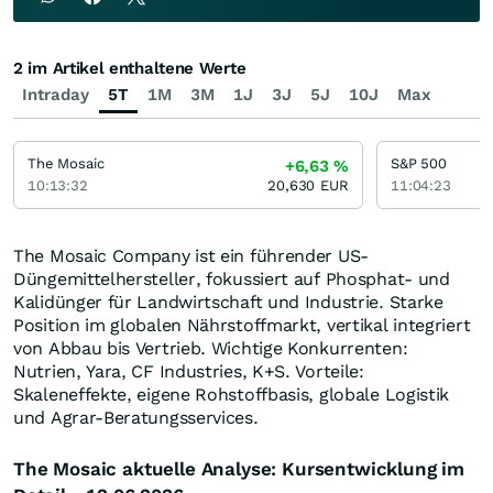
2 im Artikel enthaltene Werte
Intraday
5T
1M
3M
1J
3J
5J
10J
Max
The Mosaic
S&P 500
+6,63
%
10:13:32
20,630
EUR
11:04:23
The Mosaic Company ist ein führender US-
Düngemittelhersteller, fokussiert auf Phosphat- und
Kalidünger für Landwirtschaft und Industrie. Starke
Position im globalen Nährstoffmarkt, vertikal integriert
von Abbau bis Vertrieb. Wichtige Konkurrenten:
Nutrien, Yara, CF Industries, K+S. Vorteile:
Skaleneffekte, eigene Rohstoffbasis, globale Logistik
und Agrar-Beratungsservices.
The Mosaic aktuelle Analyse: Kursentwicklung im