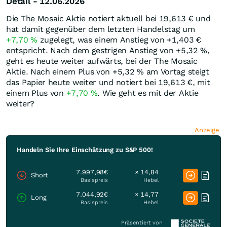
Detail - 12.06.2026
Die The Mosaic Aktie notiert aktuell bei 19,613
€
und
hat damit gegenüber dem letzten Handelstag um
+7,70
%
zugelegt, was einem Anstieg von +1,403
€
entspricht. Nach dem gestrigen Anstieg von +5,32
%
,
geht es heute weiter aufwärts, bei der The Mosaic
Aktie. Nach einem Plus von +5,32
%
am Vortag steigt
das Papier heute weiter und notiert bei 19,613
€
, mit
einem Plus von
+7,70
%
. Wie geht es mit der Aktie
weiter?
Anzeige
Handeln Sie Ihre Einschätzung zu S&P 500!
7.997,98€
× 14,84
Short
Basispreis
Hebel
7.044,92€
× 14,77
Long
Basispreis
Hebel
Präsentiert von