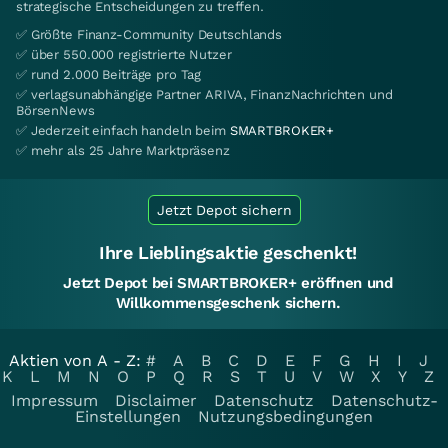
strategische Entscheidungen zu treffen.
✅ Größte Finanz-Community Deutschlands
✅ über 550.000 registrierte Nutzer
✅ rund 2.000 Beiträge pro Tag
✅ verlagsunabhängige Partner ARIVA, FinanzNachrichten und
BörsenNews
✅ Jederzeit einfach handeln beim
SMARTBROKER+
✅ mehr als 25 Jahre Marktpräsenz
Jetzt Depot sichern
Ihre Lieblingsaktie geschenkt!
Jetzt Depot bei SMARTBROKER+ eröffnen und
Willkommensgeschenk sichern.
Aktien von A - Z:
#
A
B
C
D
E
F
G
H
I
J
K
L
M
N
O
P
Q
R
S
T
U
V
W
X
Y
Z
Impressum
Disclaimer
Datenschutz
Datenschutz-
Einstellungen
Nutzungsbedingungen