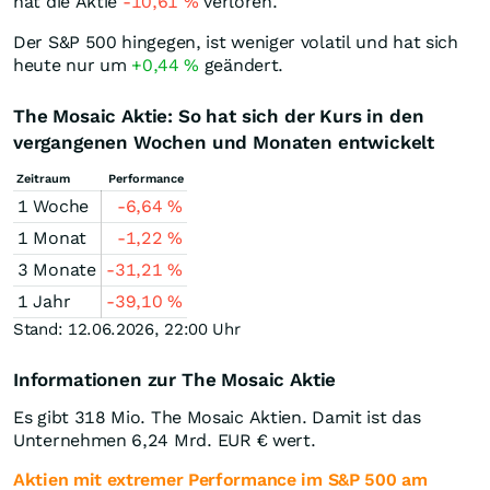
hat die Aktie
-10,61
%
verloren.
Der S&P 500 hingegen, ist weniger volatil und hat sich
heute nur um
+0,44
%
geändert.
The Mosaic Aktie: So hat sich der Kurs in den
vergangenen Wochen und Monaten entwickelt
Zeitraum
Performance
1 Woche
-6,64
%
1 Monat
-1,22
%
3 Monate
-31,21
%
1 Jahr
-39,10
%
Stand: 12.06.2026, 22:00 Uhr
Informationen zur The Mosaic Aktie
Es gibt 318 Mio. The Mosaic Aktien. Damit ist das
Unternehmen 6,24 Mrd.
EUR
€ wert.
Aktien mit extremer Performance im S&P 500 am