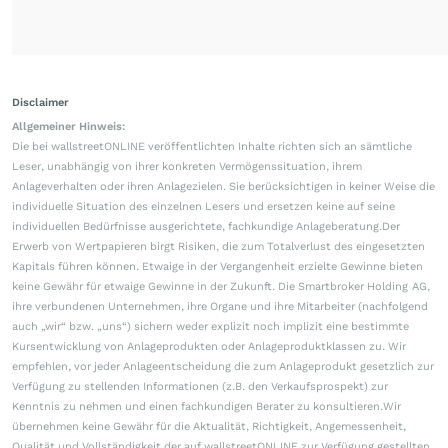
Disclaimer
Allgemeiner Hinweis:
Die bei wallstreetONLINE veröffentlichten Inhalte richten sich an sämtliche
Leser, unabhängig von ihrer konkreten Vermögenssituation, ihrem
Anlageverhalten oder ihren Anlagezielen. Sie berücksichtigen in keiner Weise die
individuelle Situation des einzelnen Lesers und ersetzen keine auf seine
individuellen Bedürfnisse ausgerichtete, fachkundige Anlageberatung.Der
Erwerb von Wertpapieren birgt Risiken, die zum Totalverlust des eingesetzten
Kapitals führen können. Etwaige in der Vergangenheit erzielte Gewinne bieten
keine Gewähr für etwaige Gewinne in der Zukunft. Die Smartbroker Holding AG,
ihre verbundenen Unternehmen, ihre Organe und ihre Mitarbeiter (nachfolgend
auch „wir“ bzw. „uns“) sichern weder explizit noch implizit eine bestimmte
Kursentwicklung von Anlageprodukten oder Anlageproduktklassen zu. Wir
empfehlen, vor jeder Anlageentscheidung die zum Anlageprodukt gesetzlich zur
Verfügung zu stellenden Informationen (z.B. den Verkaufsprospekt) zur
Kenntnis zu nehmen und einen fachkundigen Berater zu konsultieren.Wir
übernehmen keine Gewähr für die Aktualität, Richtigkeit, Angemessenheit,
Qualität und Vollständigkeit der auf wallstreetONLINE zur Verfügung gestellten