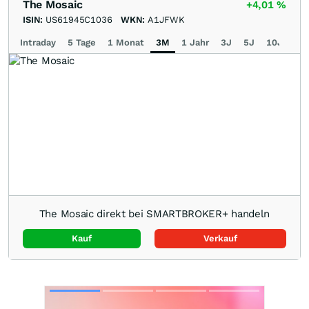
The Mosaic
+4,01
%
ISIN:
US61945C1036
WKN:
A1JFWK
Intraday
5 Tage
1 Monat
3M
1 Jahr
3J
5J
10J
Ma
The Mosaic direkt bei SMARTBROKER+ handeln
Kauf
Verkauf
Skip