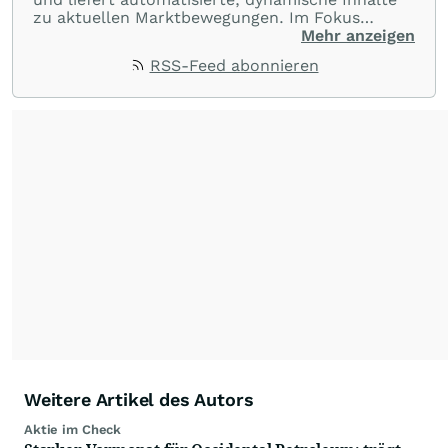
zu aktuellen Marktbewegungen. Im Fokus
stehen Tops und Flops, Branchentrends und
Mehr anzeigen
Impulse aus der Community. Ob Tech-Aktien,
RSS-Feed abonnieren
Rohstoffe oder Krypto – die Beiträge sind kurz,
prägnant und regen zur Diskussion an, sodass
Leser schnell einen Überblick gewinnen und
eigene Marktideen entwickeln können.
Weitere Artikel des Autors
Aktie im Check