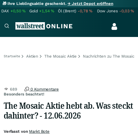
🎁 Ihre Lieblingsaktie geschenkt.
→ Jetzt Depot eröffnen
DAX
+0,50
%
Gold
+1,54
%
Öl (Brent)
-0,78
%
Dow Jones
-0,03
%
Aktien
The Mosaic Aktie
Nachrichten zu The Mosaic
Startseite
689
0 Kommentare
Besonders beachtet!
The Mosaic Aktie hebt ab. Was steckt
dahinter? - 12.06.2026
Verfasst von
Markt Bote