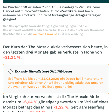
Im Durchschnitt erleiden 7 von 10 Kleinanlegern Verluste beim
Handel mit Turbo-Zertifikaten. Turbo-Zertifikate sind hoch
risikoreiche Produkte und nicht für langfristige Anlagestrategien
geeignet.
Den Basisprospekt sowie die Endgültigen Bedingungen und die
Basisinformationsblätter erhalten Sie bei Klick auf das Disclaimer Dokument.
Beachten Sie auch die
weiteren Hinweise
zu dieser Werbung.
Der Kurs der The Mosaic Aktie verbessert sich heute, in
den letzten drei Monate gab es Verluste in Höhe von
-31,21
%
.
Exklusiv für
wallstreetONLINE
-Leser
Eröffnen Sie bis zum 31.08.2026 ein Depot bei Smartbroker+
und erhalten Sie einen Anteil Ihrer Lieblingsaktie aus unserer
Auswahl im Wert von 50 Euro geschenkt!
Im Vergleich zur Vorwoche ist die The Mosaic Aktie
damit um
-6,64
%
günstiger geworden. Im Verlauf eines
Monats beträgt das Minus
-1,22
%
. Seit Jahresanfang