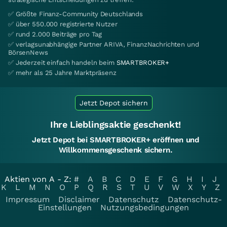
✅ Größte Finanz-Community Deutschlands
✅ über 550.000 registrierte Nutzer
✅ rund 2.000 Beiträge pro Tag
✅ verlagsunabhängige Partner ARIVA, FinanzNachrichten und
BörsenNews
✅ Jederzeit einfach handeln beim
SMARTBROKER+
✅ mehr als 25 Jahre Marktpräsenz
Jetzt Depot sichern
Ihre Lieblingsaktie geschenkt!
Jetzt Depot bei SMARTBROKER+ eröffnen und
Willkommensgeschenk sichern.
Aktien von A - Z:
#
A
B
C
D
E
F
G
H
I
J
K
L
M
N
O
P
Q
R
S
T
U
V
W
X
Y
Z
Impressum
Disclaimer
Datenschutz
Datenschutz-
Einstellungen
Nutzungsbedingungen