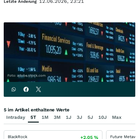
12.06.2026, 23:21
Letzte Änderung
Foto: adobe.stock.com
5 im Artikel enthaltene Werte
Intraday
5T
1M
3M
1J
3J
5J
10J
Max
BlackRock
+2,05
%