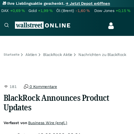
🎁 Ihre Lieblingsaktie geschenkt.
→ Jetzt Depot eröffnen
DAX
+0,69
%
Gold
+1,99
%
Öl (Brent)
-1,60
%
Dow Jones
+0,15
%
Aktien
BlackRock Aktie
Nachrichten zu BlackRock
Startseite
181
0 Kommentare
BlackRock Announces Product
Updates
Verfasst von
Business Wire (engl.)