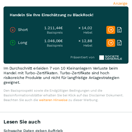
Anzeige
Handeln Sie Ihre Einschätzung zu BlackRock!
1.211,44€
× 14,02
Short
Basispreis
Hebel
1.046,06€
× 12,88
Long
Basispreis
Hebel
Präsentiert von
Im Durchschnitt erleiden 7 von 10 Kleinanlegern Verluste beim
Handel mit Turbo-Zertifikaten. Turbo-Zertifikate sind hoch
risikoreiche Produkte und nicht für langfristige Anlagestrategien
geeignet.
Den Basisprospekt sowie die Endgültigen Bedingungen und die
Basisinformationsblätter erhalten Sie bei Klick auf das Disclaimer Dokument.
Beachten Sie auch die
weiteren Hinweise
zu dieser Werbung.
Lesen Sie auch
Schwache Daten geben Auftrieb