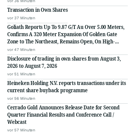
vor 36 Minuten
Transaction in Own Shares
vor 37 Minuten
Goliath Reports Up To 9.87 G/T Au Over 5.00 Meters,
Confirms A 320 Meter Expansion Of Golden Gate
Zone to The Northeast, Remains Open, On High-
Grade Gold Surebet Discovery, Golden Triangle, B.C.
vor 47 Minuten
Disclosure of trading in own shares from August 3,
2026 to August 7, 2026
vor 51 Minuten
Heineken Holding N.V. reports transactions under its
current share buyback programme
vor 56 Minuten
Cerrado Gold Announces Release Date for Second
Quarter Financial Results and Conference Call /
Webcast
vor 57 Minuten