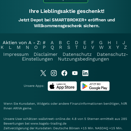
Ihre Lieblingsaktie geschenkt!
Jetzt Depot bei SMARTBROKER+ eröffnen und
Willkommensgeschenk sichern.
Aktien von A - Z:
#
A
B
C
D
E
F
G
H
I
J
K
L
M
N
O
P
Q
R
S
T
U
V
W
X
Y
Z
Impressum
Disclaimer
Datenschutz
Datenschutz-
Einstellungen
Nutzungsbedingungen
Unsere Apps:
Wenn Sie Kursdaten, Widgets oder andere Finanzinformationen benötigen, hilft
Ihnen
ARIVA
gerne.
Unsere User schätzen wallstreet-online.de: 4.8 von 5 Sternen ermittelt aus 285
Bewertungen bei www.kagels-trading.de
Zeitverzögerung der Kursdaten: Deutsche Börsen +15 Min. NASDAQ +15 Min.