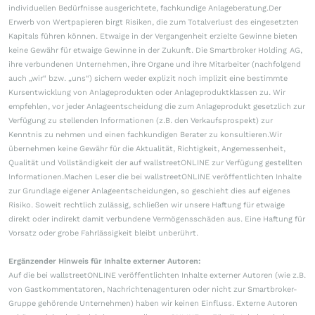
individuellen Bedürfnisse ausgerichtete, fachkundige Anlageberatung.Der
Erwerb von Wertpapieren birgt Risiken, die zum Totalverlust des eingesetzten
Kapitals führen können. Etwaige in der Vergangenheit erzielte Gewinne bieten
keine Gewähr für etwaige Gewinne in der Zukunft. Die Smartbroker Holding AG,
ihre verbundenen Unternehmen, ihre Organe und ihre Mitarbeiter (nachfolgend
auch „wir“ bzw. „uns“) sichern weder explizit noch implizit eine bestimmte
Kursentwicklung von Anlageprodukten oder Anlageproduktklassen zu. Wir
empfehlen, vor jeder Anlageentscheidung die zum Anlageprodukt gesetzlich zur
Verfügung zu stellenden Informationen (z.B. den Verkaufsprospekt) zur
Kenntnis zu nehmen und einen fachkundigen Berater zu konsultieren.Wir
übernehmen keine Gewähr für die Aktualität, Richtigkeit, Angemessenheit,
Qualität und Vollständigkeit der auf wallstreetONLINE zur Verfügung gestellten
Informationen.Machen Leser die bei wallstreetONLINE veröffentlichten Inhalte
zur Grundlage eigener Anlageentscheidungen, so geschieht dies auf eigenes
Risiko. Soweit rechtlich zulässig, schließen wir unsere Haftung für etwaige
direkt oder indirekt damit verbundene Vermögensschäden aus. Eine Haftung für
Vorsatz oder grobe Fahrlässigkeit bleibt unberührt.
Ergänzender Hinweis für Inhalte externer Autoren:
Auf die bei wallstreetONLINE veröffentlichten Inhalte externer Autoren (wie z.B.
von Gastkommentatoren, Nachrichtenagenturen oder nicht zur Smartbroker-
Gruppe gehörende Unternehmen) haben wir keinen Einfluss. Externe Autoren