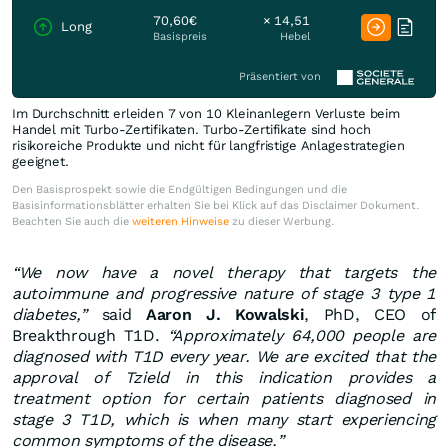
70,60€
× 14,51
Long
Basispreis
Hebel
Präsentiert von
Im Durchschnitt erleiden 7 von 10 Kleinanlegern Verluste beim
Handel mit Turbo-Zertifikaten. Turbo-Zertifikate sind hoch
risikoreiche Produkte und nicht für langfristige Anlagestrategien
geeignet.
Den Basisprospekt sowie die Endgültigen Bedingungen und die
Basisinformationsblätter erhalten Sie bei Klick auf das Disclaimer Dokument.
Beachten Sie auch die
weiteren Hinweise
zu dieser Werbung.
“We now have a novel therapy that targets the
autoimmune and progressive nature of stage 3 type 1
diabetes,”
said
Aaron J. Kowalski
, PhD, CEO of
Breakthrough T1D.
“Approximately 64,000 people are
diagnosed with T1D every year. We are excited that the
approval of Tzield in this indication provides a
treatment option for certain patients diagnosed in
stage 3 T1D, which is when many start experiencing
common symptoms of the disease.”