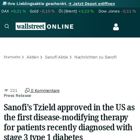
🎁 Ihre Lieblingsaktie geschenkt.
→ Jetzt Depot eröffnen
DAX
+0,21
%
Gold
-0,10
%
Öl (Brent)
+3,23
%
Dow Jones
-0,11
%
Aktien
Sanofi Aktie
Nachrichten zu Sanofi
Startseite
221
0 Kommentare
Press Release
Sanofi’s Tzield approved in the US as
the first disease-modifying therapy
for patients recently diagnosed with
stage 3 type 1 diabetes