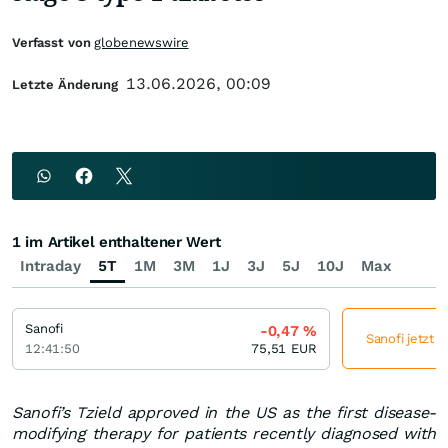
Verfasst von
globenewswire
13.06.2026, 00:09
Letzte Änderung
1 im Artikel enthaltener Wert
Intraday
5T
1M
3M
1J
3J
5J
10J
Max
Sanofi
-0,47
%
Sanofi jetzt 
12:41:50
75,51
EUR
Sanofi’s Tzield approved in the US as the first disease-
modifying therapy for patients recently diagnosed with