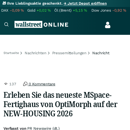
🎁 Ihre Lieblingsaktie geschenkt.
→ Jetzt Depot eröffnen
DAX
-0,09
%
Gold
+0,02
%
Öl (Brent)
+5,15
%
Dow Jones
-0,92
%
Nachrichten
Pressemitteilungen
Nachricht
Startseite
137
0 Kommentare
Erleben Sie das neueste MSpace-
Fertighaus von OptiMorph auf der
NEW-HOUSING 2026
Verfasst von
PR Newswire (dt.)