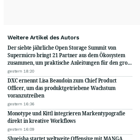
Weitere Artikel des Autors
Der siebte jährliche Open Storage Summit von
Supermicro bringt 21 Partner aus dem Ökosystem
zusammen, um praktische Anleitungen für den groß
angelegten Einsatz von KI in Unternehmen
gestern 18:20
auszutauschen
DXC ernennt Lisa Beaudoin zum Chief Product
Officer, um das produktgetriebene Wachstum
voranzutreiben
gestern 16:36
Monotype und Kittl integrieren Markentypografie
direkt in kreative Workflows
gestern 16:09
Shueisha startet weltweite Offensive mit MANGA