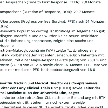
ten Ansprechen (Time to First Response, TTFR): 2,8 Monate
ansprechens (Duration of Response, DOR): 20,7 Monate
 Überlebens (Progression-free Survival, PFS) nach 24 Monaten:
,6 %)
behandelte Population vertrug Tacabrutideg im Allgemeinen gut;
ingten Todesfälle und es wurden keine neuen Toxizitäten
 auf die Behandlung ansprachen, zeigten eine rasche und
ytopenie
nström-Makroglobulinämie (WM) zeigte Tacabrutideg eine
 stark vorbehandelten Patienten, einschließlich Patienten mit
ationen, mit einer Major-Response-Rate (MRR) von 76,3 % und
sponse (VGPR) von 30,2 % sowie einer 15-Monats-PFS-Rate von
 bei einer medianen PFS-Nachbeobachtungszeit von 16,6
ssor für Medizin und Medical Director des Comprehensive
iter der Early Clinical Trials Unit (ECTU) sowie Leiter der
rnal Medicine III an der Universität Ulm, sagte:
zidivierter oder refraktärer CLL nach einer Behandlung mit BTK-
ogression eintritt, stehen nur noch extrem wenige
 Verfügung. In dieser Studie erzielte Tacabrutideg, das nicht