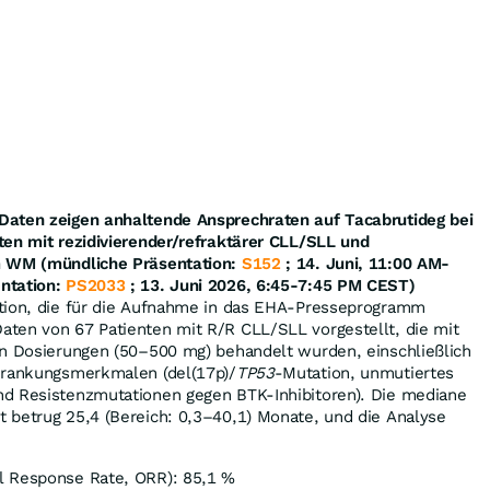
Daten zeigen anhaltende Ansprechraten auf Tacabrutideg bei
ten mit rezidivierender/refraktärer CLL/SLL und
m WM (mündliche Präsentation:
S152
; 14. Juni, 11:00 AM-
ntation:
PS2033
; 13. Juni 2026, 6:45-7:45 PM CEST)
tion, die für die Aufnahme in das EHA-Presseprogramm
ten von 67 Patienten mit R/R CLL/SLL vorgestellt, die mit
en Dosierungen (50–500 mg) behandelt wurden, einschließlich
krankungsmerkmalen (del(17p)/
TP53
-Mutation, unmutiertes
d Resistenzmutationen gegen BTK-Inhibitoren). Die mediane
 betrug 25,4 (Bereich: 0,3–40,1) Monate, und die Analyse
l Response Rate, ORR): 85,1 %