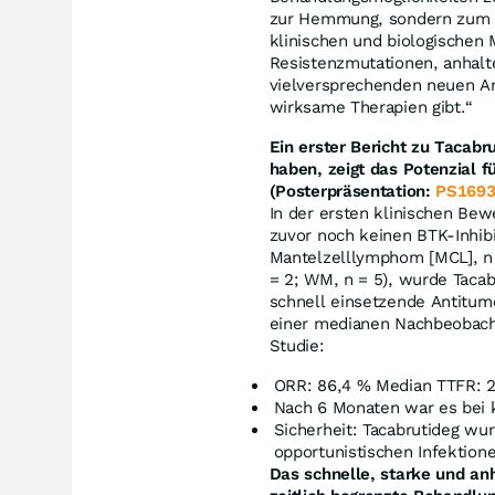
zur Hemmung, sondern zum A
klinischen und biologischen
Resistenzmutationen, anhalt
vielversprechenden neuen Ans
wirksame Therapien gibt.“
Ein erster Bericht zu Tacab
haben, zeigt das Potenzial f
(Posterpräsentation:
PS169
In der ersten klinischen Bew
zuvor noch keinen BTK-Inhibi
Mantelzelllymphom [MCL], n 
= 2; WM, n = 5), wurde Tacab
schnell einsetzende Antitum
einer medianen Nachbeobacht
Studie:
ORR: 86,4 % Median TTFR: 2
Nach 6 Monaten war es bei 
Sicherheit: Tacabrutideg wu
opportunistischen Infektion
Das schnelle, starke und an