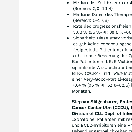
Median der Zeit bis zum ers
(Bereich: 2,0–19,4)
Mediane Dauer des Therapie
(Bereich: 0–27,6)
Rate des progressionsfreien
53,8 % (95 %-KI: 38,8 %–66
Sicherheit: Diese stark vor
es gab keine behandlungsbed
festgestellt; Patienten, die
anhaltende Besserung der Z
Bei Patienten mit R/R-Walde
signifikante Ansprechrate bei
BTK-, CXCR4- und
TP53
-Mut
einer Very-Good-Partial-Re
70,4 % (95 % KI, 52,6–82,5)
Monaten.
Stephan Stilgenbauer, Profe
Cancer Center Ulm (CCCU), Le
Division of CLL Dept. of Inte
„Sobald bei Patienten mit re
und BCL2-Inhibitoren eine Pr
Behandlungsmöglichkeiten zur