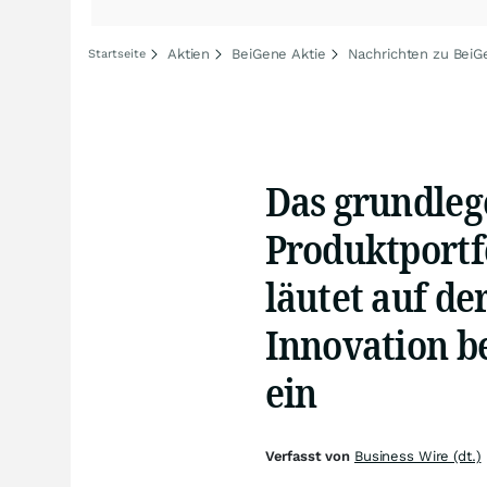
Aktien
BeiGene Aktie
Nachrichten zu BeiG
Startseite
Das grundleg
Produktportf
läutet auf de
Innovation b
ein
Verfasst von
Business Wire (dt.)