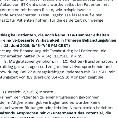
bbau von BTK entwickelt wurde, selbst bei Patienten mit
 Merkmalen mit hohem Risiko, wie beispielsweise
ende Ansprechraten. Diese Ergebnisse lassen auf einen
atz für Patienten hoffen, für die es derzeit nur wenige
rutideg bei Patienten, die noch keine BTK-Hemmer erhalten
ür eine verbesserte Wirksamkeit in früheren Behandlungslinien
3
; 13. Juni 2026, 6:45-7:45 PM CEST)
ertung der Behandlung mit Tacabrutideg bei Patienten, die
tor erhalten hatten (N = 54; CLL/SLL, n = 29;
= 8; Marginalzonenlymphom, n = 10; Richter-Transformation, n
rutideg gut vertragen und zeigte eine vielversprechende und
orwirkung. Bei 22 aussagekräftigen Patienten mit CLL/SLL mit
ungszeit von 8,2 (Bereich: 0,4–12,8) Monaten zeigt die
,8 (Bereich: 2,7–5,6) Monate
keinem der Patienten zu einer Progression gekommen
rde im Allgemeinen gut vertragen und es wurden keine
en, schweren Blutungen oder febrilen Neutropenien berichtet
haltende Ansprechen mit ZS untermauert das Potenzial, die