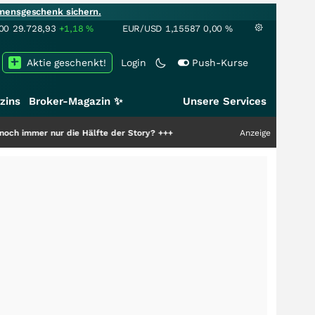
mensgeschenk sichern.
00
29.728,93
+1,18
%
EUR/USD
1,15587
0,00
%
Aktie geschenkt!
Login
Push-Kurse
zins
Broker-Magazin ✨
Unsere Services
die Hälfte der Story?
+++
Anzeige