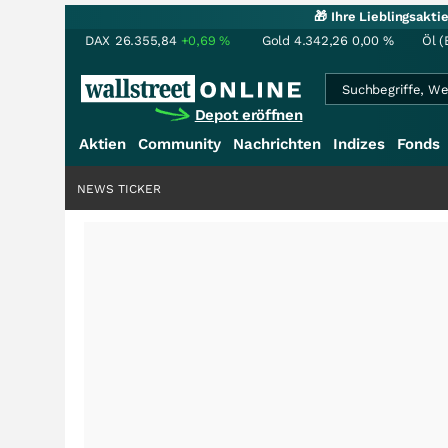
🎁 Ihre Lieblingsakt
DAX
26.355,84
+0,69
%
Gold
4.342,26
0,00
%
Öl (
Depot eröffnen
Aktien
Community
Nachrichten
Indizes
Fonds
NEWS TICKER