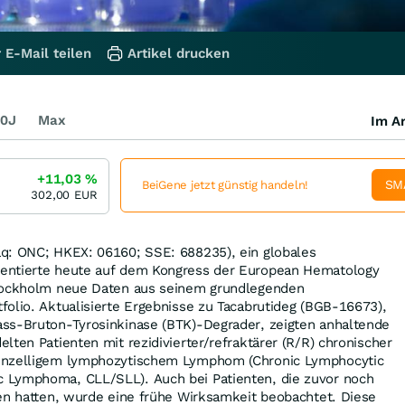
 E-Mail teilen
Artikel drucken
0J
Max
Im Ar
+11,03
%
SM
BeiGene jetzt günstig handeln!
302,00
EUR
q: ONC; HKEX: 06160; SSE: 688235), ein globales
entierte heute auf dem Kongress der European Hematology
Stockholm neue Daten aus seinem grundlegenden
olio. Aktualisierte Ergebnisse zu Tacabrutideg (BGB-16673),
ss-Bruton-Tyrosinkinase (BTK)-Degrader, zeigten anhaltende
lten Patienten mit rezidivierter/refraktärer (R/R) chronischer
inzelligem lymphozytischem Lymphom (Chronic Lymphocytic
 Lymphoma, CLL/SLL). Auch bei Patienten, die zuvor noch
ten hatten, wurde eine frühe Wirksamkeit beobachtet. Diese