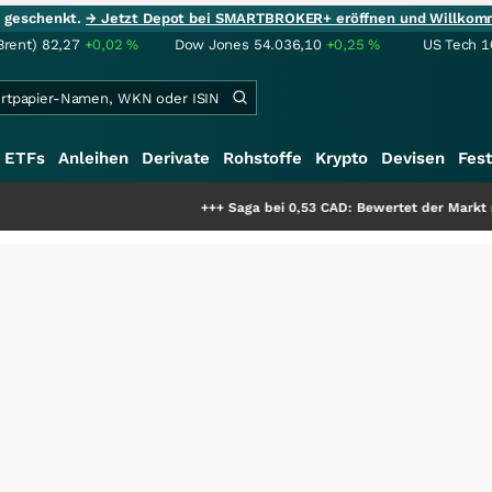
ie geschenkt.
→ Jetzt Depot bei SMARTBROKER+ eröffnen und Willkom
Brent)
82,27
+0,02
%
Dow Jones
54.036,10
+0,25
%
US Tech 1
ETFs
Anleihen
Derivate
Rohstoffe
Krypto
Devisen
Fest
+++
Saga bei 0,53 CAD: Bewertet der Markt noch immer nur 