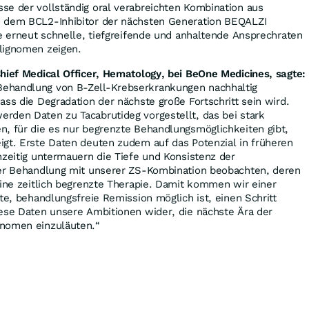
se der vollständig oral verabreichten Kombination aus
d dem BCL2-Inhibitor der nächsten Generation BEQALZI
ie erneut schnelle, tiefgreifende und anhaltende Ansprechraten
lignomen zeigen.
hief Medical Officer, Hematology, bei BeOne Medicines, sagte:
ehandlung von B-Zell-Krebserkrankungen nachhaltig
ass die Degradation der nächste große Fortschritt sein wird.
rden Daten zu Tacabrutideg vorgestellt, das bei stark
n, für die es nur begrenzte Behandlungsmöglichkeiten gibt,
igt. Erste Daten deuten zudem auf das Potenzial in früheren
hzeitig untermauern die Tiefe und Konsistenz der
der Behandlung mit unserer ZS-Kombination beobachten, deren
eine zeitlich begrenzte Therapie. Damit kommen wir einer
te, behandlungsfreie Remission möglich ist, einen Schritt
iese Daten unsere Ambitionen wider, die nächste Ära der
gnomen einzuläuten.“