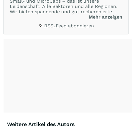
Small- und MicroCaps – das ist unsere
Leidenschaft: Alle Sektoren und alle Regionen.
Wir bieten spannende und gut recherchierte
Einblicke in branchen- und marktbezogene
Mehr anzeigen
Nachrichten. Unsere Journalisten verfügen über
RSS-Feed abonnieren
umfangreiche Erfahrungen in der Branche und
berichten über ihre jeweiligen Sektoren, damit
Sie die neuesten Nachrichten von einigen der
besten Reporter des Landes erhalten.
Weitere Artikel des Autors