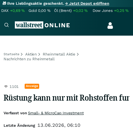
🎁 Ihre Lieblingsaktie geschenkt.
→ Jetzt Depot eröffnen
DAX
+0,69
%
Gold
0,00
%
Öl (Brent)
+0,02
%
Dow Jones
+0,25
%
Aktien
Rheinmetall Aktie
Startseite
Nachrichten zu Rheinmetall
Anzeige
1101
Rüstung kann nur mit Rohstoffen fun
Verfasst von
Small- & MicroCap Investment
13.06.2026, 06:10
Letzte Änderung