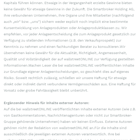
Kapitals führen können. Etwaige in der Vergangenheit erzielte Gewinne bieten
keine Gewähr für etwaige Gewinne in der Zukunft. Die Smartbroker Holding AG,
ihre verbundenen Unternehmen, ihre Organe und ihre Mitarbeiter (nachfolgend
auch „wir“ bzw. „uns“) sichern weder explizit noch implizit eine bestimmte
Kursentwicklung von Anlageprodukten oder Anlageproduktklassen zu. Wir
empfehlen, vor jeder Anlageentscheidung die zum Anlageprodukt gesetzlich zur
Verfügung zu stellenden Informationen (z.B. den Verkaufsprospekt) zur
Kenntnis zu nehmen und einen fachkundigen Berater zu konsultieren.Wir
übernehmen keine Gewähr für die Aktualität, Richtigkeit, Angemessenheit,
Qualität und Vollständigkeit der auf wallstreetONLINE zur Verfügung gestellten
Informationen.Machen Leser die bei wallstreetONLINE veröffentlichten Inhalte
zur Grundlage eigener Anlageentscheidungen, so geschieht dies auf eigenes
Risiko. Soweit rechtlich zulässig, schließen wir unsere Haftung für etwaige
direkt oder indirekt damit verbundene Vermögensschäden aus. Eine Haftung für
Vorsatz oder grobe Fahrlässigkeit bleibt unberührt.
Ergänzender Hinweis für Inhalte externer Autoren:
Auf die bei wallstreetONLINE veröffentlichten Inhalte externer Autoren (wie z.B.
von Gastkommentatoren, Nachrichtenagenturen oder nicht zur Smartbroker-
Gruppe gehörende Unternehmen) haben wir keinen Einfluss. Externe Autoren
gehören nicht der Redaktion von wallstreetONLINE an.Für die Inhalte sind
ausschließlich die jeweiligen externen Autoren verantwortlich. Ihre bei