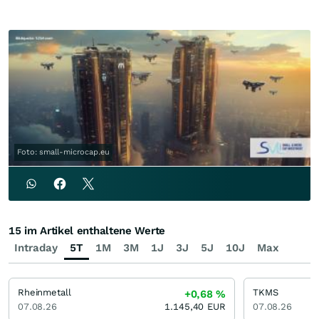
Foto: small-microcap.eu
15 im Artikel enthaltene Werte
Intraday
5T
1M
3M
1J
3J
5J
10J
Max
Rheinmetall
TKMS
+0,68
%
07.08.26
1.145,40
EUR
07.08.26