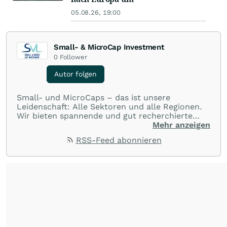
05.08.26, 19:00
Small- & MicroCap Investment
0
Follower
Autor folgen
Small- und MicroCaps – das ist unsere
Leidenschaft: Alle Sektoren und alle Regionen.
Wir bieten spannende und gut recherchierte
Einblicke in branchen- und marktbezogene
Mehr anzeigen
Nachrichten. Unsere Journalisten verfügen über
RSS-Feed abonnieren
umfangreiche Erfahrungen in der Branche und
berichten über ihre jeweiligen Sektoren, damit
Sie die neuesten Nachrichten von einigen der
besten Reporter des Landes erhalten.