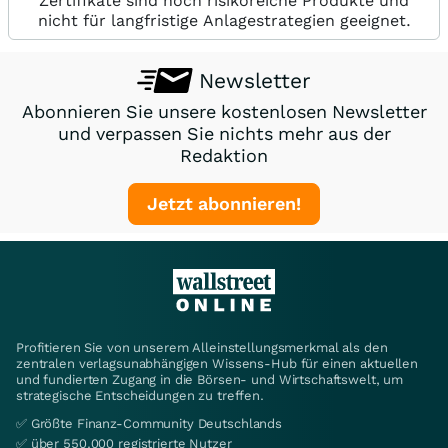
Zertifikate sind hoch risikoreiche Produkte und
nicht für langfristige Anlagestrategien geeignet.
Newsletter
Abonnieren Sie unsere kostenlosen Newsletter
und verpassen Sie nichts mehr aus der
Redaktion
Jetzt abonnieren!
Profitieren Sie von unserem Alleinstellungsmerkmal als den
zentralen verlagsunabhängigen Wissens-Hub für einen aktuellen
und fundierten Zugang in die Börsen- und Wirtschaftswelt, um
strategische Entscheidungen zu treffen.
✅ Größte Finanz-Community Deutschlands
✅ über 550.000 registrierte Nutzer