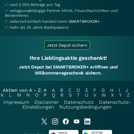
✅ rund 2.000 Beiträge pro Tag
✅ verlagsunabhängige Partner ARIVA, FinanzNachrichten und
BörsenNews
✅ Jederzeit einfach handeln beim
SMARTBROKER+
✅ mehr als 25 Jahre Marktpräsenz
Jetzt Depot sichern
Ihre Lieblingsaktie geschenkt!
Jetzt Depot bei SMARTBROKER+ eröffnen und
Willkommensgeschenk sichern.
Aktien von A - Z:
#
A
B
C
D
E
F
G
H
I
J
K
L
M
N
O
P
Q
R
S
T
U
V
W
X
Y
Z
Impressum
Disclaimer
Datenschutz
Datenschutz-
Einstellungen
Nutzungsbedingungen