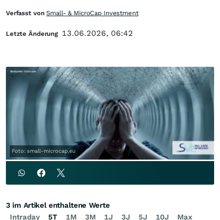
Verfasst von
Small- & MicroCap Investment
13.06.2026, 06:42
Letzte Änderung
Foto: small-microcap.eu
3 im Artikel enthaltene Werte
Intraday
5T
1M
3M
1J
3J
5J
10J
Max