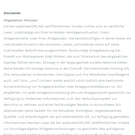
Disclaimer
Allgemeiner Hinweis:
Die bei wallstreetONLINE veröffentlichten Inhalte richten sich an sämtliche
Leser, unabhängig von ihrer konkreten Vermögenssituation, ihrem
Anlageverhalten oder ihren Anlagezielen. Sie berücksichtigen in keiner Weise die
individuelle Situation des einzelnen Lesers und ersetzen keine auf seine
individuellen Bedürfnisse ausgerichtete, fachkundige Anlageberatung.Der
Erwerb von Wertpapieren birgt Risiken, die zum Totalverlust des eingesetzten
Kapitals führen können. Etwaige in der Vergangenheit erzielte Gewinne bieten
keine Gewähr für etwaige Gewinne in der Zukunft. Die Smartbroker Holding AG,
ihre verbundenen Unternehmen, ihre Organe und ihre Mitarbeiter (nachfolgend
auch „wir“ bzw. „uns“) sichern weder explizit noch implizit eine bestimmte
Kursentwicklung von Anlageprodukten oder Anlageproduktklassen zu. Wir
empfehlen, vor jeder Anlageentscheidung die zum Anlageprodukt gesetzlich zur
Verfügung zu stellenden Informationen (z.B. den Verkaufsprospekt) zur
Kenntnis zu nehmen und einen fachkundigen Berater zu konsultieren.Wir
übernehmen keine Gewähr für die Aktualität, Richtigkeit, Angemessenheit,
Qualität und Vollständigkeit der auf wallstreetONLINE zur Verfügung gestellten
Informationen.Machen Leser die bei wallstreetONLINE veröffentlichten Inhalte
zur Grundlage eigener Anlageentscheidungen, so geschieht dies auf eigenes
Risiko. Soweit rechtlich zulässig, schließen wir unsere Haftung für etwaige