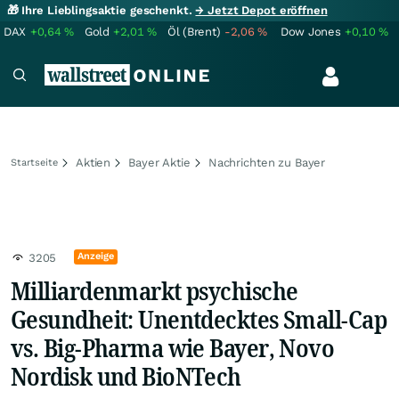
🎁 Ihre Lieblingsaktie geschenkt.
→ Jetzt Depot eröffnen
DAX
+0,64
%
Gold
+2,01
%
Öl (Brent)
-2,06
%
Dow Jones
+0,10
%
Aktien
Bayer Aktie
Nachrichten zu Bayer
Startseite
Anzeige
3205
Milliardenmarkt psychische
Gesundheit: Unentdecktes Small-Cap
vs. Big-Pharma wie Bayer, Novo
Nordisk und BioNTech