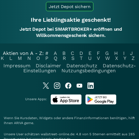
Jetzt Depot sichern
Ihre Lieblingsaktie geschenkt!
Jetzt Depot bei SMARTBROKER+ eröffnen und
Willkommensgeschenk sichern.
Aktien von A - Z:
#
A
B
C
D
E
F
G
H
I
J
K
L
M
N
O
P
Q
R
S
T
U
V
W
X
Y
Z
Impressum
Disclaimer
Datenschutz
Datenschutz-
Einstellungen
Nutzungsbedingungen
Unsere Apps:
Wenn Sie Kursdaten, Widgets oder andere Finanzinformationen benötigen, hilft
Ihnen
ARIVA
gerne.
Unsere User schätzen wallstreet-online.de: 4.8 von 5 Sternen ermittelt aus 285