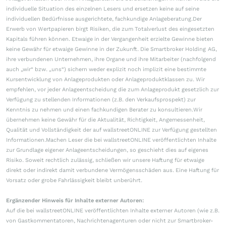
individuelle Situation des einzelnen Lesers und ersetzen keine auf seine
individuellen Bedürfnisse ausgerichtete, fachkundige Anlageberatung.Der
Erwerb von Wertpapieren birgt Risiken, die zum Totalverlust des eingesetzten
Kapitals führen können. Etwaige in der Vergangenheit erzielte Gewinne bieten
keine Gewähr für etwaige Gewinne in der Zukunft. Die Smartbroker Holding AG,
ihre verbundenen Unternehmen, ihre Organe und ihre Mitarbeiter (nachfolgend
auch „wir“ bzw. „uns“) sichern weder explizit noch implizit eine bestimmte
Kursentwicklung von Anlageprodukten oder Anlageproduktklassen zu. Wir
empfehlen, vor jeder Anlageentscheidung die zum Anlageprodukt gesetzlich zur
Verfügung zu stellenden Informationen (z.B. den Verkaufsprospekt) zur
Kenntnis zu nehmen und einen fachkundigen Berater zu konsultieren.Wir
übernehmen keine Gewähr für die Aktualität, Richtigkeit, Angemessenheit,
Qualität und Vollständigkeit der auf wallstreetONLINE zur Verfügung gestellten
Informationen.Machen Leser die bei wallstreetONLINE veröffentlichten Inhalte
zur Grundlage eigener Anlageentscheidungen, so geschieht dies auf eigenes
Risiko. Soweit rechtlich zulässig, schließen wir unsere Haftung für etwaige
direkt oder indirekt damit verbundene Vermögensschäden aus. Eine Haftung für
Vorsatz oder grobe Fahrlässigkeit bleibt unberührt.
Ergänzender Hinweis für Inhalte externer Autoren:
Auf die bei wallstreetONLINE veröffentlichten Inhalte externer Autoren (wie z.B.
von Gastkommentatoren, Nachrichtenagenturen oder nicht zur Smartbroker-