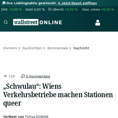
🎁 Ihre Lieblingsaktie geschenkt.
→ Jetzt Depot eröffnen
DAX
+0,69
%
Gold
0,00
%
Öl (Brent)
+0,02
%
Dow Jones
+0,25
%
Nachrichten
Kommentare
Nachricht
Startseite
129
0 Kommentare
„Schwulau“: Wiens
Verkehrsbetriebe machen Stationen
queer
Verfasst von
Tichys Einblick