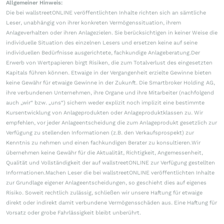
Allgemeiner Hinweis:
Die bei wallstreetONLINE veröffentlichten Inhalte richten sich an sämtliche
Leser, unabhängig von ihrer konkreten Vermögenssituation, ihrem
Anlageverhalten oder ihren Anlagezielen. Sie berücksichtigen in keiner Weise die
individuelle Situation des einzelnen Lesers und ersetzen keine auf seine
individuellen Bedürfnisse ausgerichtete, fachkundige Anlageberatung.Der
Erwerb von Wertpapieren birgt Risiken, die zum Totalverlust des eingesetzten
Kapitals führen können. Etwaige in der Vergangenheit erzielte Gewinne bieten
keine Gewähr für etwaige Gewinne in der Zukunft. Die Smartbroker Holding AG,
ihre verbundenen Unternehmen, ihre Organe und ihre Mitarbeiter (nachfolgend
auch „wir“ bzw. „uns“) sichern weder explizit noch implizit eine bestimmte
Kursentwicklung von Anlageprodukten oder Anlageproduktklassen zu. Wir
empfehlen, vor jeder Anlageentscheidung die zum Anlageprodukt gesetzlich zur
Verfügung zu stellenden Informationen (z.B. den Verkaufsprospekt) zur
Kenntnis zu nehmen und einen fachkundigen Berater zu konsultieren.Wir
übernehmen keine Gewähr für die Aktualität, Richtigkeit, Angemessenheit,
Qualität und Vollständigkeit der auf wallstreetONLINE zur Verfügung gestellten
Informationen.Machen Leser die bei wallstreetONLINE veröffentlichten Inhalte
zur Grundlage eigener Anlageentscheidungen, so geschieht dies auf eigenes
Risiko. Soweit rechtlich zulässig, schließen wir unsere Haftung für etwaige
direkt oder indirekt damit verbundene Vermögensschäden aus. Eine Haftung für
Vorsatz oder grobe Fahrlässigkeit bleibt unberührt.