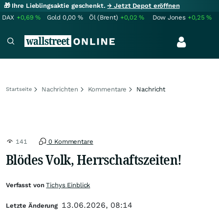
🎁 Ihre Lieblingsaktie geschenkt.
→ Jetzt Depot eröffnen
DAX
+0,69
%
Gold
0,00
%
Öl (Brent)
+0,02
%
Dow Jones
+0,25
%
Nachrichten
Kommentare
Nachricht
Startseite
141
0 Kommentare
Blödes Volk, Herrschaftszeiten!
Verfasst von
Tichys Einblick
13.06.2026, 08:14
Letzte Änderung