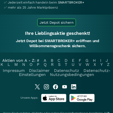
✅ Jederzeit einfach handeln beim
SMARTBROKER+
✅ mehr als 25 Jahre Marktpräsenz
Jetzt Depot sichern
Ihre Lieblingsaktie geschenkt!
Jetzt Depot bei SMARTBROKER+ eröffnen und
Willkommensgeschenk sichern.
Aktien von A - Z:
#
A
B
C
D
E
F
G
H
I
J
K
L
M
N
O
P
Q
R
S
T
U
V
W
X
Y
Z
Impressum
Disclaimer
Datenschutz
Datenschutz-
Einstellungen
Nutzungsbedingungen
Unsere Apps: