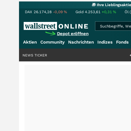
🎁 Ihre Lieblingsakt
DAX
26.174,28
-0,09
%
Gold
4.253,61
+0,31
%
Öl 
Depot eröffnen
Aktien
Community
Nachrichten
Indizes
Fonds
NEWS TICKER
+++
Schwere Selte