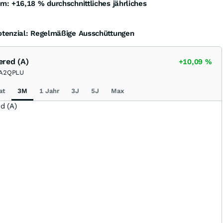
um: +16,18
%
durchschnittliches jährliches
tenzial: Regelmäßige Ausschüttungen
ered (A)
+10,09
%
A2QPLU
at
3M
1 Jahr
3J
5J
Max