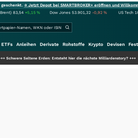
ie geschenkt.
→ Jetzt Depot bei SMARTBROKER+ eröffnen und Willkom
(Brent)
83,54
+5,15
%
Dow Jones
53.901,32
-0,92
%
US Tech 1
ETFs
Anleihen
Derivate
Rohstoffe
Krypto
Devisen
Fest
ne Erden: Entsteht hier die nächste Milliardenstory?
+++