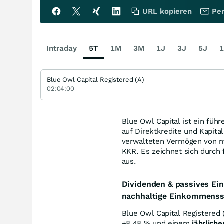
URL kopieren
Per
Intraday
5T
1M
3M
1J
3J
5J
1
Blue Owl Capital Registered (A)
02:04:00
Blue Owl Capital ist ein führ
auf Direktkredite und Kapita
verwalteten Vermögen von me
KKR. Es zeichnet sich durch 
aus.
Dividenden & passives Ei
nachhaltige Einkommens
Blue Owl Capital Registered (
+8,48
%
und einem
jährlich