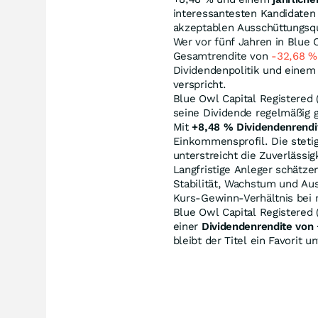
interessantesten Kandidaten
akzeptablen Ausschüttungsqu
Wer vor fünf Jahren in Blue O
Gesamtrendite von
-32,68
%
Dividendenpolitik und einem
verspricht.
Blue Owl Capital Registered 
seine Dividende regelmäßig g
Mit
+8,48
%
Dividendenrendi
Einkommensprofil. Die steti
unterstreicht die Zuverlässi
Langfristige Anleger schätze
Stabilität, Wachstum und Au
Kurs-Gewinn-Verhältnis bei 
Blue Owl Capital Registered 
einer
Dividendenrendite von
bleibt der Titel ein Favorit