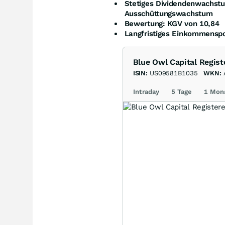
Stetiges Dividendenwachst
Ausschüttungswachstum
Bewertung: KGV von 10,84
Langfristiges Einkommenspo
Blue Owl Capital Regist
ISIN:
US09581B1035
WKN:
Intraday
5 Tage
1 Mon