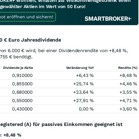
KER+ eröffnen, erhalten als Willkommensgeschenk einen
sgewählter Aktien im Wert von 50 Euro!
Jetzt Depot eröffnen und sichern!
0
€
Euro Jahresdividende
 von 6.000
€
wird, bei einer Dividendenrendite von +8,48
%
,
.755
€
benötigt.
Dividende je Aktie
Veränderung YoY
Rendite (%)
0,910000
+6,43
%
+8,48
%
0,855000
+25,74
%
+4,46
%
0,680000
+23,64
%
+3,55
%
0,550000
+27,91
%
+4,71
%
0,430000
0,00
%
+3,60
%
egistered (A) für passives Einkommen geeignet ist
e: +8,48 %