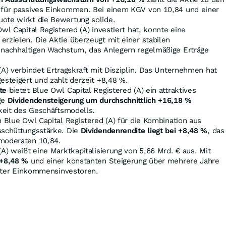
 für passives Einkommen. Bei einem KGV von 10,84 und einer
ote wirkt die Bewertung solide.
wl Capital Registered (A) investiert hat, konnte eine
erzielen. Die Aktie überzeugt mit einer stabilen
 nachhaltigen Wachstum, das Anlegern regelmäßige Erträge
(A) verbindet Ertragskraft mit Disziplin. Das Unternehmen hat
esteigert und zahlt derzeit +8,48
%
.
te
bietet Blue Owl Capital Registered (A) ein attraktives
ge
Dividendensteigerung um durchschnittlich +16,18
%
gkeit des Geschäftsmodells.
n Blue Owl Capital Registered (A) für die Kombination aus
sschüttungsstärke. Die
Dividendenrendite liegt bei +8,48
%
, das
moderaten 10,84.
(A) weißt eine Marktkapitalisierung von 5,66 Mrd. € aus. Mit
 +8,48
%
und einer konstanten Steigerung über mehrere Jahre
 unter Einkommensinvestoren.