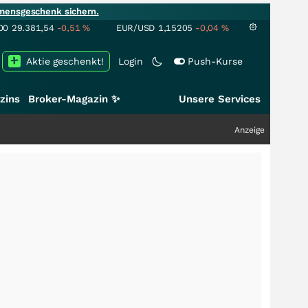
mensgeschenk sichern.
00
29.381,54
-0,51
%
EUR/USD
1,15205
-0,04
%
Aktie geschenkt!
Login
Push-Kurse
zins
Broker-Magazin ✨
Unsere Services
Anzeige