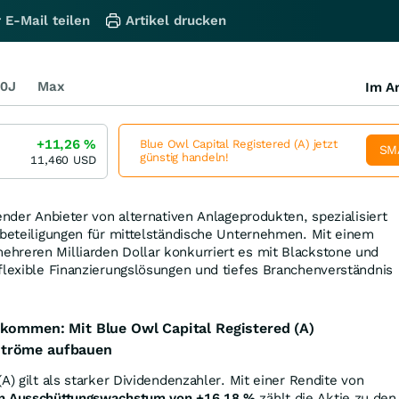
 E-Mail teilen
Artikel drucken
0J
Max
Im Ar
+11,26
%
Blue Owl Capital Registered (A) jetzt
SM
günstig handeln!
11,460
USD
ender Anbieter von alternativen Anlageprodukten, spezialisiert
lbeteiligungen für mittelständische Unternehmen. Mit einem
hreren Milliarden Dollar konkurriert es mit Blackstone und
flexible Finanzierungslösungen und tiefes Branchenverständnis
nkommen: Mit Blue Owl Capital Registered (A)
ströme aufbauen
A) gilt als starker Dividendenzahler. Mit einer Rendite von
en Ausschüttungswachstum von +16,18
%
zählt die Aktie zu den