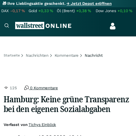
🎁 Ihre Lieblingsaktie geschenkt.
→ Jetzt Depot eröffnen
DAX
-0,17
%
Gold
+0,33
%
Öl (Brent)
+0,38
%
Dow Jones
+0,10
%
Nachrichten
Kommentare
Nachricht
Startseite
125
0 Kommentare
Hamburg: Keine grüne Transparenz
bei den eigenen Sozialabgaben
Verfasst von
Tichys Einblick