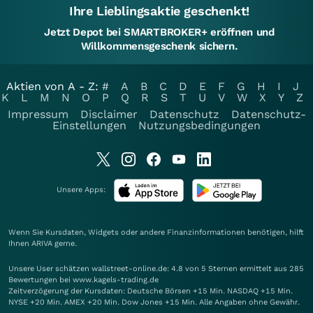
Ihre Lieblingsaktie geschenkt!
Jetzt Depot bei SMARTBROKER+ eröffnen und
Willkommensgeschenk sichern.
Aktien von A - Z:
#
A
B
C
D
E
F
G
H
I
J
K
L
M
N
O
P
Q
R
S
T
U
V
W
X
Y
Z
Impressum
Disclaimer
Datenschutz
Datenschutz-
Einstellungen
Nutzungsbedingungen
Unsere Apps:
Wenn Sie Kursdaten, Widgets oder andere Finanzinformationen benötigen, hilft
Ihnen
ARIVA
gerne.
Unsere User schätzen wallstreet-online.de: 4.8 von 5 Sternen ermittelt aus 285
Bewertungen bei www.kagels-trading.de
Zeitverzögerung der Kursdaten: Deutsche Börsen +15 Min. NASDAQ +15 Min.
NYSE +20 Min. AMEX +20 Min. Dow Jones +15 Min. Alle Angaben ohne Gewähr.