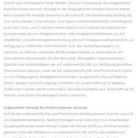
Erwerb von Wertpapieren birgt Risiken, die zum Totalverlust des eingesetzten
Kapitals führen können. Etwaige in der Vergangenheit erzielte Gewinne bieten
keine Gewähr für etwaige Gewinne in der Zukunft. Die Smartbroker Holding AG,
ihre verbundenen Unternehmen, ihre Organe und ihre Mitarbeiter (nachfolgend
auch „wir“ bzw. „uns“) sichern weder explizit noch implizit eine bestimmte
Kursentwicklung von Anlageprodukten oder Anlageproduktklassen zu. Wir
empfehlen, vor jeder Anlageentscheidung die zum Anlageprodukt gesetzlich zur
Verfügung zu stellenden Informationen (z.B. den Verkaufsprospekt) zur
Kenntnis zu nehmen und einen fachkundigen Berater zu konsultieren.Wir
übernehmen keine Gewähr für die Aktualität, Richtigkeit, Angemessenheit,
Qualität und Vollständigkeit der auf wallstreetONLINE zur Verfügung gestellten
Informationen.Machen Leser die bei wallstreetONLINE veröffentlichten Inhalte
zur Grundlage eigener Anlageentscheidungen, so geschieht dies auf eigenes
Risiko. Soweit rechtlich zulässig, schließen wir unsere Haftung für etwaige
direkt oder indirekt damit verbundene Vermögensschäden aus. Eine Haftung für
Vorsatz oder grobe Fahrlässigkeit bleibt unberührt.
Ergänzender Hinweis für Inhalte externer Autoren:
Auf die bei wallstreetONLINE veröffentlichten Inhalte externer Autoren (wie z.B.
von Gastkommentatoren, Nachrichtenagenturen oder nicht zur Smartbroker-
Gruppe gehörende Unternehmen) haben wir keinen Einfluss. Externe Autoren
gehören nicht der Redaktion von wallstreetONLINE an.Für die Inhalte sind