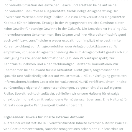
individuelle Situation des einzelnen Lesers und ersetzen keine auf seine
individuellen Bedürfnisse ausgerichtete, fachkundige Anlageberatung.Der
Erwerb von Wertpapieren birgt Risiken, die zum Totalverlust des eingesetzten
Kapitals führen können. Etwaige in der Vergangenheit erzielte Gewinne bieten
keine Gewähr für etwaige Gewinne in der Zukunft. Die Smartbroker Holding AG,
ihre verbundenen Unternehmen, ihre Organe und ihre Mitarbeiter (nachfolgend
auch „wir“ bzw. „uns“) sichern weder explizit noch implizit eine bestimmte
Kursentwicklung von Anlageprodukten oder Anlageproduktklassen zu. Wir
empfehlen, vor jeder Anlageentscheidung die zum Anlageprodukt gesetzlich zur
Verfügung zu stellenden Informationen (z.B. den Verkaufsprospekt) zur
Kenntnis zu nehmen und einen fachkundigen Berater zu konsultieren.Wir
übernehmen keine Gewähr für die Aktualität, Richtigkeit, Angemessenheit,
Qualität und Vollständigkeit der auf wallstreetONLINE zur Verfügung gestellten
Informationen.Machen Leser die bei wallstreetONLINE veröffentlichten Inhalte
zur Grundlage eigener Anlageentscheidungen, so geschieht dies auf eigenes
Risiko. Soweit rechtlich zulässig, schließen wir unsere Haftung für etwaige
direkt oder indirekt damit verbundene Vermögensschäden aus. Eine Haftung für
Vorsatz oder grobe Fahrlässigkeit bleibt unberührt.
Ergänzender Hinweis für Inhalte externer Autoren:
Auf die bei wallstreetONLINE veröffentlichten Inhalte externer Autoren (wie z.B.
von Gastkommentatoren, Nachrichtenagenturen oder nicht zur Smartbroker-