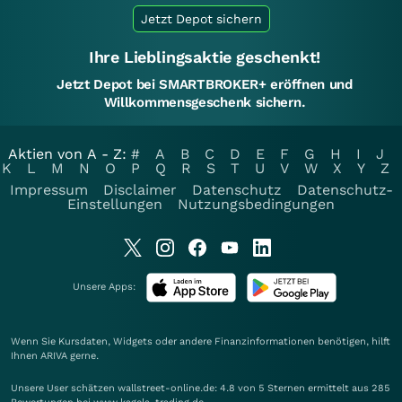
Jetzt Depot sichern
Ihre Lieblingsaktie geschenkt!
Jetzt Depot bei SMARTBROKER+ eröffnen und
Willkommensgeschenk sichern.
Aktien von A - Z:
#
A
B
C
D
E
F
G
H
I
J
K
L
M
N
O
P
Q
R
S
T
U
V
W
X
Y
Z
Impressum
Disclaimer
Datenschutz
Datenschutz-
Einstellungen
Nutzungsbedingungen
Unsere Apps:
Wenn Sie Kursdaten, Widgets oder andere Finanzinformationen benötigen, hilft
Ihnen
ARIVA
gerne.
Unsere User schätzen wallstreet-online.de: 4.8 von 5 Sternen ermittelt aus 285