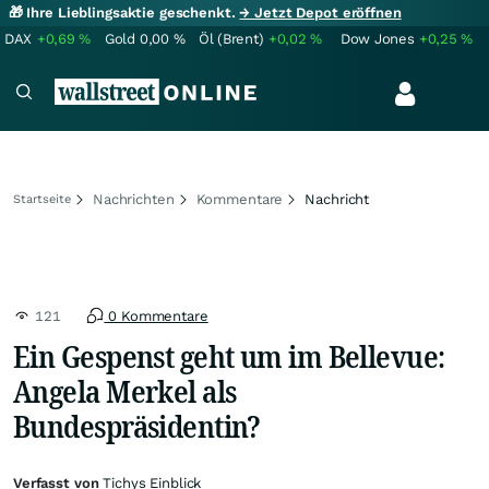
🎁 Ihre Lieblingsaktie geschenkt.
→ Jetzt Depot eröffnen
DAX
+0,69
%
Gold
0,00
%
Öl (Brent)
+0,02
%
Dow Jones
+0,25
%
Nachrichten
Kommentare
Nachricht
Startseite
121
0 Kommentare
Ein Gespenst geht um im Bellevue:
Angela Merkel als
Bundespräsidentin?
Verfasst von
Tichys Einblick