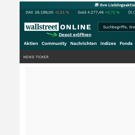
🎁 Ihre Lieblingsakt
DAX
26.199,00
-0,51
%
Gold
4.277,46
+0,72
%
Öl 
Depot eröffnen
Aktien
Community
Nachrichten
Indizes
Fonds
NEWS TICKER