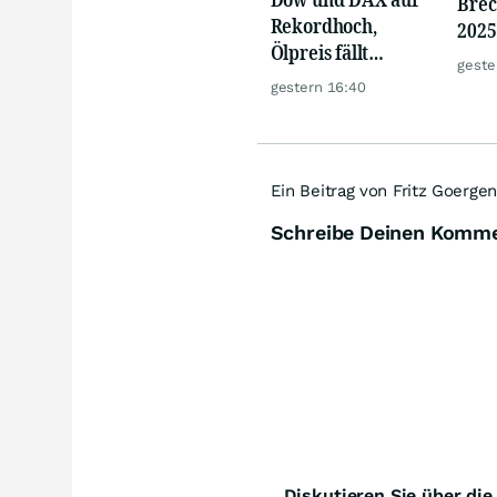
Brec
Rekordhoch,
2025
Ölpreis fällt
Mine
geste
weiter, Gold legt
Kurs
gestern 16:40
zu
Ein Beitrag von Fritz Goergen
Schreibe Deinen Komm
Diskutieren Sie über di