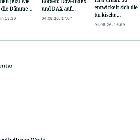
hen jetzt wie
Börsen: Dow-Index
entwickelt sich die
 die Dämme?
und DAX auf
türkische
naktien vor
Rekord, Gold zieht
rn 13:30
04.08.26, 17:07
Währung bis
explosion
an
04.08.26, 16:59
Jahresende
.
entar
e enthaltenen Werte