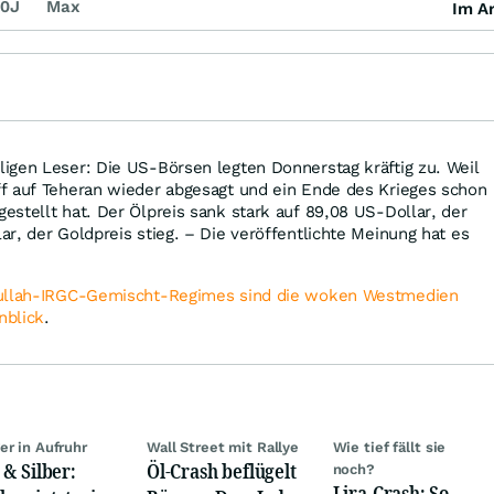
0J
Max
Im Ar
igen Leser: Die US-Börsen legten Donnerstag kräftig zu. Weil
f auf Teheran wieder abgesagt und ein Ende des Krieges schon
stellt hat. Der Ölpreis sank stark auf 89,08 US-Dollar, der
r, der Goldpreis stieg. – Die veröffentlichte Meinung hat es
ullah-IRGC-Gemischt-Regimes sind die woken Westmedien
nblick
.
er in Aufruhr
Wall Street mit Rallye
Wie tief fällt sie
 & Silber:
Öl-Crash beflügelt
noch?
Lira-Crash: So