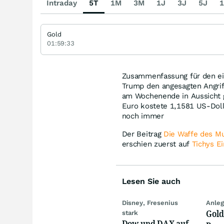
Intraday
5T
1M
3M
1J
3J
5J
1
Gold
01:59:33
Zusammenfassung für den eil
Trump den angesagten Angrif
am Wochenende in Aussicht ge
Euro kostete 1,1581 US-Dolla
noch immer
Der Beitrag
Die Waffe des M
erschien zuerst auf
Tichys Ei
Lesen Sie auch
Disney, Fresenius
Anleg
Gold
stark
Dow und DAX auf