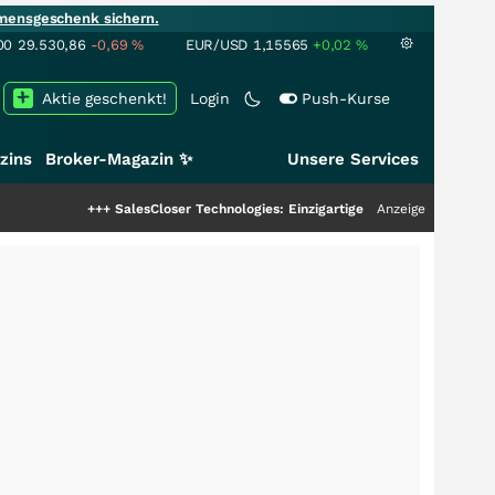
mensgeschenk sichern.
00
29.530,86
-0,69
%
EUR/USD
1,15565
+0,02
%
Aktie geschenkt!
Login
Push-Kurse
zins
Broker-Magazin ✨
Unsere Services
+++
SalesCloser Technologies: Einzigartige Leistung zieht die Top-Dogs an!
Anzeige
+