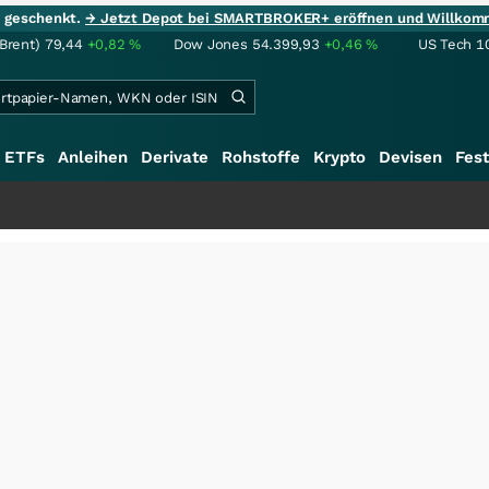
ie geschenkt.
→ Jetzt Depot bei SMARTBROKER+ eröffnen und Willkom
(Brent)
79,44
+0,82
%
Dow Jones
54.399,93
+0,46
%
US Tech 1
ETFs
Anleihen
Derivate
Rohstoffe
Krypto
Devisen
Fest