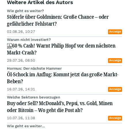
Weitere Artikel des Autors
Im Fokus stehen Gold, Silber, Kupfer, Uran,
Wie geht es weiter?
Lithium, kritische Metalle, Minenaktien sowie die
Stöferle über Goldminen: Große Chance – oder
geopolitischen Entwicklungen, die Angebot,
gefährlicher Fehlstart?
Nachfrage und Preise bewegen. Der Rohstoff
Insider verbindet fundierte Marktkenntnis mit
02.08.26, 10:27
Anzeige
verständlicher Einordnung – kurz, präzise und
nah am Markt.
Warum nicht investiert?
60 % Cash! Warnt Philip Hopf vor dem nächsten
Markt-Crash?
29.07.26, 08:50
Anzeige
Hormus: Der nächste Hammer
Öl-Schock im Anflug: Kommt jetzt das große Markt-
Beben?
16.07.26, 14:31
Anzeige
Welche Sektoren bevorzugen
Buy oder Sell? McDonald’s, Pepsi, vs. Gold, Minen
oder Bitcoin – Wo geht die Post ab?
10.07.26, 11:38
Anzeige
Wie geht es weiter...