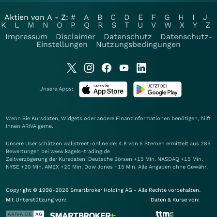
Aktien von A - Z:
#
A
B
C
D
E
F
G
H
I
J
K
L
M
N
O
P
Q
R
S
T
U
V
W
X
Y
Z
Impressum
Disclaimer
Datenschutz
Datenschutz-
Einstellungen
Nutzungsbedingungen
Unsere Apps:
Wenn Sie Kursdaten, Widgets oder andere Finanzinformationen benötigen, hilft
Ihnen
ARIVA
gerne.
Unsere User schätzen wallstreet-online.de: 4.8 von 5 Sternen ermittelt aus 285
Bewertungen bei www.kagels-trading.de
Zeitverzögerung der Kursdaten: Deutsche Börsen +15 Min. NASDAQ +15 Min.
NYSE +20 Min. AMEX +20 Min. Dow Jones +15 Min. Alle Angaben ohne Gewähr.
Copyright © 1998-2026 Smartbroker Holding AG - Alle Rechte vorbehalten.
Mit Unterstützung von:
Daten & Kurse von: