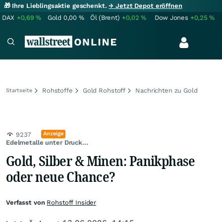
🎁 Ihre Lieblingsaktie geschenkt.
→ Jetzt Depot eröffnen
DAX
+0,69
%
Gold
0,00
%
Öl (Brent)
+0,02
%
Dow Jones
+0,25
%
Rohstoffe
Gold Rohstoff
Nachrichten zu Gold
Startseite
Anzeige
9237
Edelmetalle unter Druck...
Gold, Silber & Minen: Panikphase
oder neue Chance?
Verfasst von
Rohstoff Insider