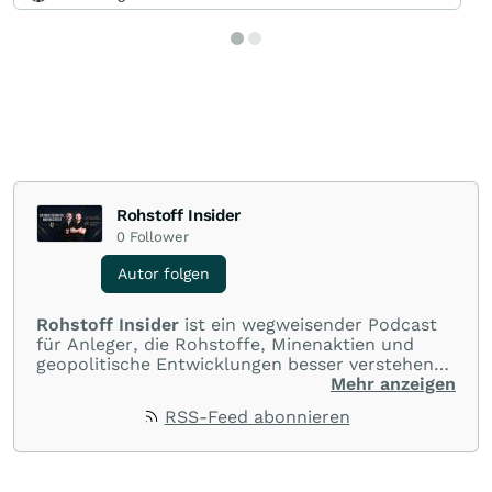
Rohstoff Insider
0
Follower
Autor folgen
Rohstoff Insider
ist ein wegweisender Podcast
für Anleger, die Rohstoffe, Minenaktien und
geopolitische Entwicklungen besser verstehen
wollen. Im Mittelpunkt stehen fundierte
Mehr anzeigen
Einschätzungen zu Edelmetallen,
RSS-Feed abonnieren
Industriemetallen, kritischen Rohstoffen und
den Unternehmen, die diese Märkte prägen.
Daneben stellen die beiden Minenexperten
zudem auf eine fundierte Charttechnik ab.