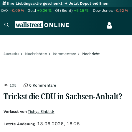
🎁 Ihre Lieblingsaktie geschenkt.
→ Jetzt Depot eröffnen
DAX
-0,09
%
Gold
+0,06
%
Öl (Brent)
+5,15
%
Dow Jones
-0,92
%
Nachrichten
Kommentare
Nachricht
Startseite
105
0 Kommentare
Trickst die CDU in Sachsen-Anhalt?
Verfasst von
Tichys Einblick
13.06.2026, 18:25
Letzte Änderung