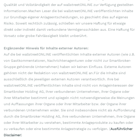
Qualität und Vollständigkeit der auf wallstreetONLINE zur Verfügung gestellten
Informationen.Machen Leser die bei wallstreetONLINE veröffentlichten Inhalte
zur Grundlage eigener Anlageentscheidungen, so geschieht dies auf eigenes
Risiko. Soweit rechtlich zulässig, schließen wir unsere Haftung für etwaige
direkt oder indirekt damit verbundene Vermögensschäden aus. Eine Haftung für
Vorsatz oder grobe Fahrlässigkeit bleibt unberührt.
Ergänzender Hinweis für Inhalte externer Autoren:
Auf die bei wallstreetONLINE veröffentlichten Inhalte externer Autoren (wie z.B.
von Gastkommentatoren, Nachrichtenagenturen oder nicht zur Smartbroker-
Gruppe gehörende Unternehmen) haben wir keinen Einfluss. Externe Autoren
gehören nicht der Redaktion von wallstreetONLINE an.Für die Inhalte sind
ausschließlich die jeweiligen externen Autoren verantwortlich. Ihre bei
wallstreetONLINE veröffentlichten Inhalte sind nicht von Anlageinteressen der
Smartbroker Holding AG, ihrer verbundenen Unternehmen, ihrer Organe oder
ihrer Mitarbeiter bestimmt und spiegeln nicht notwendigerweise die Meinungen
und Auffassungen ihrer Organe oder ihrer Mitarbeiter bzw. der Organe ihrer
verbundenen Unternehmen wider. Sie sind insbesondere nicht als Aufforderung
durch die Smartbroker Holding AG, ihre verbundenen Unternehmen, ihre Organe
oder ihrer Mitarbeiter zu verstehen, bestimmte Anlageprodukte zu kaufen oder
zu verkaufen oder eine bestimmte Anlagestrategie zu verfolgen. (
Ausführlicher
Disclaimer
)