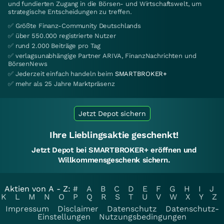
und fundierten Zugang in die Börsen- und Wirtschaftswelt, um
strategische Entscheidungen zu treffen.
✅ Größte Finanz-Community Deutschlands
✅ über 550.000 registrierte Nutzer
✅ rund 2.000 Beiträge pro Tag
✅ verlagsunabhängige Partner ARIVA, FinanzNachrichten und
BörsenNews
✅ Jederzeit einfach handeln beim
SMARTBROKER+
✅ mehr als 25 Jahre Marktpräsenz
Jetzt Depot sichern
Ihre Lieblingsaktie geschenkt!
Jetzt Depot bei SMARTBROKER+ eröffnen und
Willkommensgeschenk sichern.
Aktien von A - Z:
#
A
B
C
D
E
F
G
H
I
J
K
L
M
N
O
P
Q
R
S
T
U
V
W
X
Y
Z
Impressum
Disclaimer
Datenschutz
Datenschutz-
Einstellungen
Nutzungsbedingungen