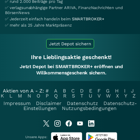
✅ rund 2.000 Beiträge pro Tag
✅ verlagsunabhängige Partner ARIVA, FinanzNachrichten und
BörsenNews
✅ Jederzeit einfach handeln beim
SMARTBROKER+
✅ mehr als 25 Jahre Marktpräsenz
Jetzt Depot sichern
Ihre Lieblingsaktie geschenkt!
Jetzt Depot bei SMARTBROKER+ eröffnen und
Willkommensgeschenk sichern.
Aktien von A - Z:
#
A
B
C
D
E
F
G
H
I
J
K
L
M
N
O
P
Q
R
S
T
U
V
W
X
Y
Z
Impressum
Disclaimer
Datenschutz
Datenschutz-
Einstellungen
Nutzungsbedingungen
Unsere Apps: