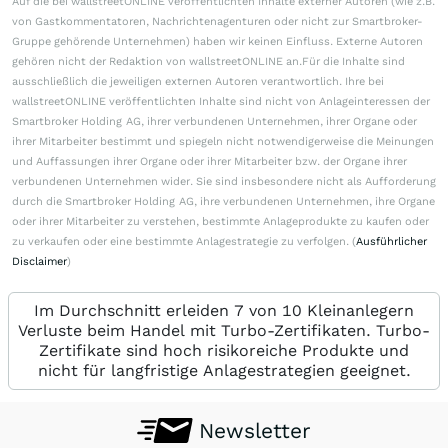
Auf die bei wallstreetONLINE veröffentlichten Inhalte externer Autoren (wie z.B.
von Gastkommentatoren, Nachrichtenagenturen oder nicht zur Smartbroker-
Gruppe gehörende Unternehmen) haben wir keinen Einfluss. Externe Autoren
gehören nicht der Redaktion von wallstreetONLINE an.Für die Inhalte sind
ausschließlich die jeweiligen externen Autoren verantwortlich. Ihre bei
wallstreetONLINE veröffentlichten Inhalte sind nicht von Anlageinteressen der
Smartbroker Holding AG, ihrer verbundenen Unternehmen, ihrer Organe oder
ihrer Mitarbeiter bestimmt und spiegeln nicht notwendigerweise die Meinungen
und Auffassungen ihrer Organe oder ihrer Mitarbeiter bzw. der Organe ihrer
verbundenen Unternehmen wider. Sie sind insbesondere nicht als Aufforderung
durch die Smartbroker Holding AG, ihre verbundenen Unternehmen, ihre Organe
oder ihrer Mitarbeiter zu verstehen, bestimmte Anlageprodukte zu kaufen oder
zu verkaufen oder eine bestimmte Anlagestrategie zu verfolgen. (
Ausführlicher
Disclaimer
)
Im Durchschnitt erleiden 7 von 10 Kleinanlegern
Verluste beim Handel mit Turbo-Zertifikaten. Turbo-
Zertifikate sind hoch risikoreiche Produkte und
nicht für langfristige Anlagestrategien geeignet.
Newsletter