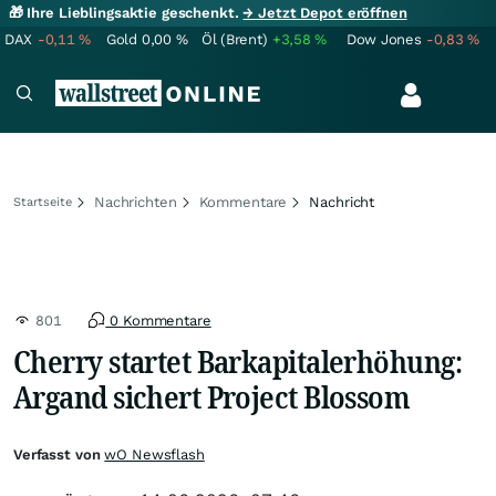
🎁 Ihre Lieblingsaktie geschenkt.
→ Jetzt Depot eröffnen
DAX
-0,11
%
Gold
0,00
%
Öl (Brent)
+3,58
%
Dow Jones
-0,83
%
Nachrichten
Kommentare
Nachricht
Startseite
801
0 Kommentare
Cherry startet Barkapitalerhöhung:
Argand sichert Project Blossom
Verfasst von
wO Newsflash