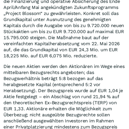
die Finanzierung und operative Absicherung des Ende
April/Anfang Mai angekündigten Zukunftsprogramms
„Project Blossom“ zu gewährleisten. Konkret soll das
Grundkapital unter Ausnutzung des genehmigten
Kapitals durch die Ausgabe von bis zu 9.720.000 neuen
Stückaktien um bis zu EUR 9.720.000 auf maximal EUR
15.795.000 steigen. Die Maßnahme baut auf der
vereinfachten Kapitalherabsetzung vom 22. Mai 2026
auf, die das Grundkapital von EUR 24,3 Mio. um EUR
18,225 Mio. auf EUR 6,075 Mio. reduzierte.
Die neuen Aktien werden den Aktionären im Wege eines
mittelbaren Bezugsrechts angeboten; das
Bezugsverhältnis beträgt 5:8 bezogen auf das
herabgesetzte Kapital (entsprechend 5:2 vor
Herabsetzung). Der Bezugspreis wurde auf EUR 1,04 je
Aktie festgelegt – ein Abschlag von rund 21,94 % auf
den theoretischen Ex-Bezugsrechtspreis (TERP) von
EUR 1,33. Aktionäre erhalten die Möglichkeit zum
Überbezug; nicht ausgeübte Bezugsrechte sollen
anschließend ausgewählten Investoren im Rahmen
einer Privatplatzierung mindestens zum Bezugspreis