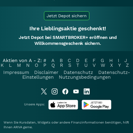
Jetzt Depot sichern
Ihre Lieblingsaktie geschenkt!
Jetzt Depot bei SMARTBROKER+ eröffnen und
Willkommensgeschenk sichern.
Aktien von A - Z:
#
A
B
C
D
E
F
G
H
I
J
K
L
M
N
O
P
Q
R
S
T
U
V
W
X
Y
Z
Impressum
Disclaimer
Datenschutz
Datenschutz-
Einstellungen
Nutzungsbedingungen
Unsere Apps:
Wenn Sie Kursdaten, Widgets oder andere Finanzinformationen benötigen, hilft
Ihnen
ARIVA
gerne.