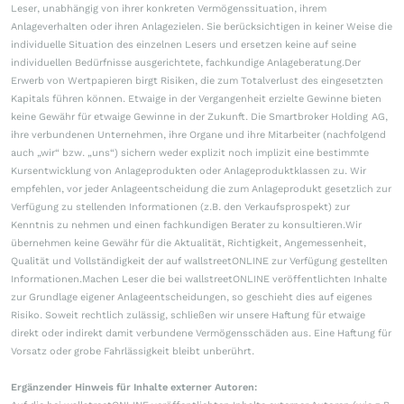
Leser, unabhängig von ihrer konkreten Vermögenssituation, ihrem
Anlageverhalten oder ihren Anlagezielen. Sie berücksichtigen in keiner Weise die
individuelle Situation des einzelnen Lesers und ersetzen keine auf seine
individuellen Bedürfnisse ausgerichtete, fachkundige Anlageberatung.Der
Erwerb von Wertpapieren birgt Risiken, die zum Totalverlust des eingesetzten
Kapitals führen können. Etwaige in der Vergangenheit erzielte Gewinne bieten
keine Gewähr für etwaige Gewinne in der Zukunft. Die Smartbroker Holding AG,
ihre verbundenen Unternehmen, ihre Organe und ihre Mitarbeiter (nachfolgend
auch „wir“ bzw. „uns“) sichern weder explizit noch implizit eine bestimmte
Kursentwicklung von Anlageprodukten oder Anlageproduktklassen zu. Wir
empfehlen, vor jeder Anlageentscheidung die zum Anlageprodukt gesetzlich zur
Verfügung zu stellenden Informationen (z.B. den Verkaufsprospekt) zur
Kenntnis zu nehmen und einen fachkundigen Berater zu konsultieren.Wir
übernehmen keine Gewähr für die Aktualität, Richtigkeit, Angemessenheit,
Qualität und Vollständigkeit der auf wallstreetONLINE zur Verfügung gestellten
Informationen.Machen Leser die bei wallstreetONLINE veröffentlichten Inhalte
zur Grundlage eigener Anlageentscheidungen, so geschieht dies auf eigenes
Risiko. Soweit rechtlich zulässig, schließen wir unsere Haftung für etwaige
direkt oder indirekt damit verbundene Vermögensschäden aus. Eine Haftung für
Vorsatz oder grobe Fahrlässigkeit bleibt unberührt.
Ergänzender Hinweis für Inhalte externer Autoren: