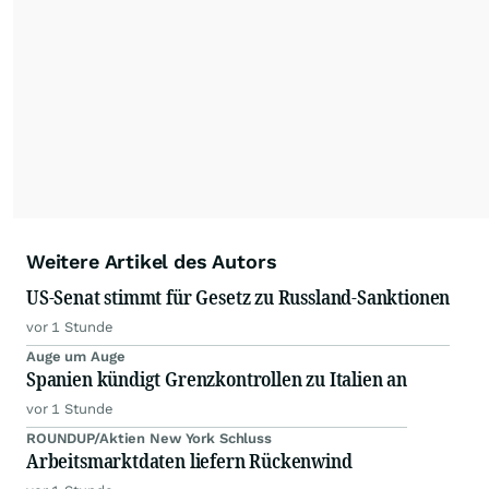
kommerzielle Internetangebote zulässig. Eine
dauerhafte Archivierung der dpa-AFX-
Nachrichten auf diesen Seiten ist nicht zulässig.
Alle Rechte bleiben vorbehalten. (dpa-AFX)
Weitere Artikel des Autors
US-Senat stimmt für Gesetz zu Russland-Sanktionen
vor 1 Stunde
Auge um Auge
Spanien kündigt Grenzkontrollen zu Italien an
vor 1 Stunde
ROUNDUP/Aktien New York Schluss
Arbeitsmarktdaten liefern Rückenwind