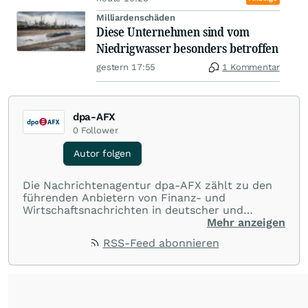
Milliardenschäden
Diese Unternehmen sind vom
Niedrigwasser besonders betroffen
gestern 17:55
1 Kommentar
dpa-AFX
0
Follower
Autor folgen
Die Nachrichtenagentur dpa-AFX zählt zu den
führenden Anbietern von Finanz- und
Wirtschaftsnachrichten in deutscher und
englischer Sprache. Gestützt auf ein
Mehr anzeigen
internationales Agentur-Netzwerk berichtet
RSS-Feed abonnieren
dpa-AFX unabhängig, zuverlässig und schnell
von allen wichtigen Finanzstandorten der Welt.
Die Nutzung der Inhalte in Form eines RSS-
Feeds ist ausschließlich für private und nicht