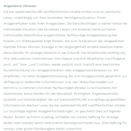
Allgemeiner Hinweis:
Die bei wallstreetONLINE veröffentlichten Inhalte richten sich an sämtliche
Leser, unabhängig von ihrer konkreten Vermögenssituation, ihrem
Anlageverhalten oder ihren Anlagezielen. Sie berücksichtigen in keiner Weise die
individuelle Situation des einzelnen Lesers und ersetzen keine auf seine
individuellen Bedürfnisse ausgerichtete, fachkundige Anlageberatung.Der
Erwerb von Wertpapieren birgt Risiken, die zum Totalverlust des eingesetzten
Kapitals führen können. Etwaige in der Vergangenheit erzielte Gewinne bieten
keine Gewähr für etwaige Gewinne in der Zukunft. Die Smartbroker Holding AG,
ihre verbundenen Unternehmen, ihre Organe und ihre Mitarbeiter (nachfolgend
auch „wir“ bzw. „uns“) sichern weder explizit noch implizit eine bestimmte
Kursentwicklung von Anlageprodukten oder Anlageproduktklassen zu. Wir
empfehlen, vor jeder Anlageentscheidung die zum Anlageprodukt gesetzlich zur
Verfügung zu stellenden Informationen (z.B. den Verkaufsprospekt) zur
Kenntnis zu nehmen und einen fachkundigen Berater zu konsultieren.Wir
übernehmen keine Gewähr für die Aktualität, Richtigkeit, Angemessenheit,
Qualität und Vollständigkeit der auf wallstreetONLINE zur Verfügung gestellten
Informationen.Machen Leser die bei wallstreetONLINE veröffentlichten Inhalte
zur Grundlage eigener Anlageentscheidungen, so geschieht dies auf eigenes
Risiko. Soweit rechtlich zulässig, schließen wir unsere Haftung für etwaige
direkt oder indirekt damit verbundene Vermögensschäden aus. Eine Haftung für
Vorsatz oder grobe Fahrlässigkeit bleibt unberührt.