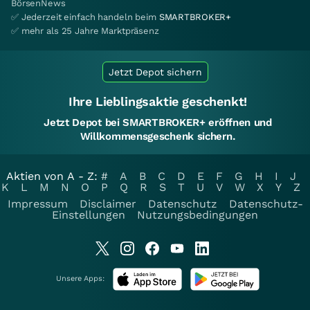
BörsenNews
✅ Jederzeit einfach handeln beim
SMARTBROKER+
✅ mehr als 25 Jahre Marktpräsenz
Jetzt Depot sichern
Ihre Lieblingsaktie geschenkt!
Jetzt Depot bei SMARTBROKER+ eröffnen und
Willkommensgeschenk sichern.
Aktien von A - Z:
#
A
B
C
D
E
F
G
H
I
J
K
L
M
N
O
P
Q
R
S
T
U
V
W
X
Y
Z
Impressum
Disclaimer
Datenschutz
Datenschutz-
Einstellungen
Nutzungsbedingungen
Unsere Apps: