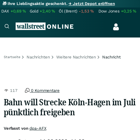
🎁 Ihre Lieblingsaktie geschenkt.
→ Jetzt Depot eröffnen
DAX
+0,69
%
Gold
+2,40
%
Öl (Brent)
-1,53
%
Dow Jones
+0,25
%
Nachrichten
Weitere Nachrichten
Nachricht
Startseite
117
0 Kommentare
Bahn will Strecke Köln-Hagen im Juli
pünktlich freigeben
Verfasst von
dpa-AFX