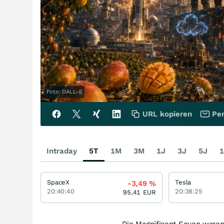
Foto: DALL-E
URL kopieren
Per
Intraday
5T
1M
3M
1J
3J
5J
1
SpaceX
Tesla
-3,49
%
20:40:40
20:38:25
95,41
EUR
Die Magnificent Seven waren