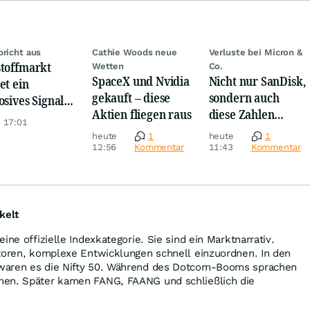
bricht aus
Cathie Woods neue
Verluste bei Micron &
toffmarkt
Wetten
Co.
SpaceX und Nvidia
Nicht nur SanDisk,
et ein
gekauft – diese
sondern auch
osives Signal:
Aktien fliegen raus
diese Zahlen
a kauft Gold
 17:01
sorgen jetzt für
verrückt!
heute
1
heute
1
Ärger!
12:56
Kommentar
11:43
Kommentar
kelt
ine offizielle Indexkategorie. Sie sind ein Marktnarrativ.
storen, komplexe Entwicklungen schnell einzuordnen. In den
waren es die Nifty 50. Während des Dotcom-Booms sprachen
men. Später kamen FANG, FAANG und schließlich die