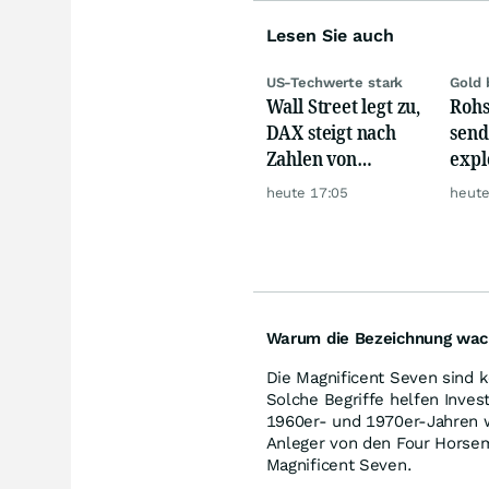
Lesen Sie auch
US-Techwerte stark
Gold 
Wall Street legt zu,
Rohs
DAX steigt nach
send
Zahlen von
expl
Telekom, Henkel
Chin
heute 17:05
heute
wie 
Warum die Bezeichnung wac
Die Magnificent Seven sind ke
Solche Begriffe helfen Inve
1960er- und 1970er-Jahren 
Anleger von den Four Horse
Magnificent Seven.