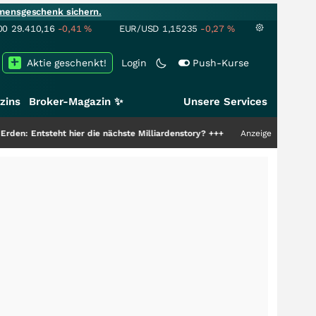
mensgeschenk sichern.
00
29.410,16
-0,41
%
EUR/USD
1,15235
-0,27
%
Aktie geschenkt!
Login
Push-Kurse
zins
Broker-Magazin ✨
Unsere Services
hier die nächste Milliardenstory?
+++
Anzeige