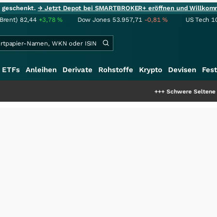
ie geschenkt.
→ Jetzt Depot bei SMARTBROKER+ eröffnen und Willkom
(Brent)
82,44
+3,78
%
Dow Jones
53.957,71
-0,81
%
US Tech 1
ETFs
Anleihen
Derivate
Rohstoffe
Krypto
Devisen
Fest
+++
Schwere Seltene Erden: Entsteht 