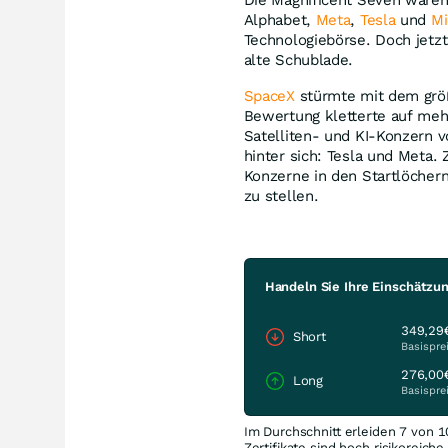
Alphabet,
Meta
,
Tesla
und
Mi
Technologiebörse. Doch jetzt
alte Schublade.
SpaceX
stürmte mit dem größ
Bewertung kletterte auf mehr
Satelliten- und KI-Konzern v
hinter sich: Tesla und Meta
Konzerne in den Startlöchern
zu stellen.
Handeln Sie Ihre Einschätzun
349,29
Short
Basispre
276,00
Long
Basispre
Im Durchschnitt erleiden 7 von 1
Zertifikate sind hoch risikoreich