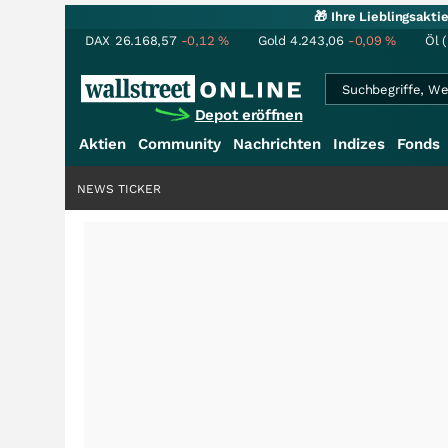
🎁 Ihre Lieblingsakt
DAX
26.168,57
-0,12
%
Gold
4.243,06
-0,09
%
Öl 
Depot eröffnen
Aktien
Community
Nachrichten
Indizes
Fonds
NEWS TICKER