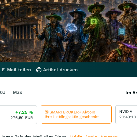
 E-Mail teilen
Artikel drucken
0J
Max
Im Ar
NVIDIA
+7,25
%
🎁 SMARTBROKER+ Aktion!
Ihre Lieblingsaktie geschenkt
20:40:13
276,50
EUR
 lange Zeit das Maß aller Dinge.
Nvidia
,
Apple
,
Amazon
,