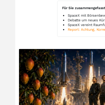
Für Sie zusammengefass
SpaceX mit Börsenbewe
Debatte um neues Kürz
SpaceX vereint Raumfa
Report: Achtung, Korre