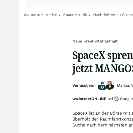
Aktien
SpaceX Aktie
Nachrichten zu Spac
Startseite
Neue Kreativität gefragt
SpaceX spren
jetzt MANGO
Verfasst von
Markus 
wallstreetONLINE
bei
Google
SpaceX ist an der Börse mit 
überholt der Raumfahrtkonzer
Suche nach dem nächsten gr