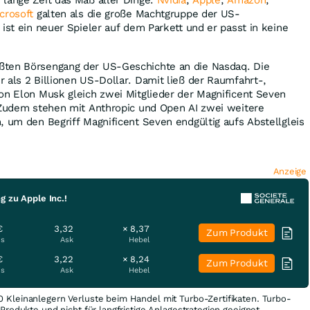
crosoft
galten als die große Machtgruppe der US-
 ist ein neuer Spieler auf dem Parkett und er passt in keine
ten Börsengang der US-Geschichte an die Nasdaq. Die
 als 2 Billionen US-Dollar. Damit ließ der Raumfahrt-,
on Elon Musk gleich zwei Mitglieder der Magnificent Seven
. Zudem stehen mit Anthropic und Open AI zwei weitere
, um den Begriff Magnificent Seven endgültig aufs Abstellgleis
Anzeige
g zu Apple Inc.!
€
3,32
× 8,37
Zum Produkt
is
Ask
Hebel
€
3,22
× 8,24
Zum Produkt
is
Ask
Hebel
0 Kleinanlegern Verluste beim Handel mit Turbo-Zertifikaten. Turbo-
e Produkte und nicht für langfristige Anlagestrategien geeignet.