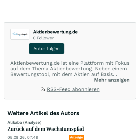
Aktienbewertung.de
0
Follower
Autor folgen
Aktienbewertung.de ist eine Plattform mit Fokus
auf dem Thema Aktienbewertung. Neben einem
Bewertungstool, mit dem Aktien auf Basis
gängiger Ertragsgrößen bewertet werden
Mehr anzeigen
können, bietet die Plattform regelmäßige
RSS-Feed abonnieren
Beiträge und Analysen zu internationalen
Einzelaktien. Ziel ist es Anleger bei Ihren
Anlageentscheidungen wirkungsvoll zu
unterstützen und informationellen Mehrwert zu
Weitere Artikel des Autors
bieten.
Alibaba (Analyse)
Zurück auf dem Wachstumspfad
05.08.26, 07:48
Anzeige