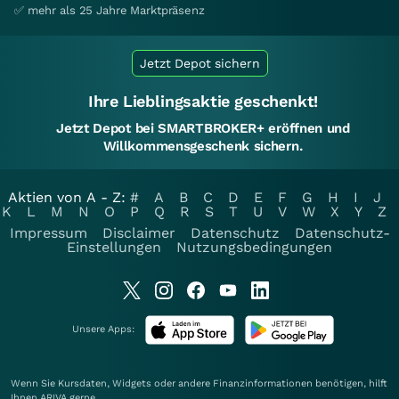
✅ mehr als 25 Jahre Marktpräsenz
Jetzt Depot sichern
Ihre Lieblingsaktie geschenkt!
Jetzt Depot bei SMARTBROKER+ eröffnen und
Willkommensgeschenk sichern.
Aktien von A - Z:
#
A
B
C
D
E
F
G
H
I
J
K
L
M
N
O
P
Q
R
S
T
U
V
W
X
Y
Z
Impressum
Disclaimer
Datenschutz
Datenschutz-
Einstellungen
Nutzungsbedingungen
Unsere Apps:
Wenn Sie Kursdaten, Widgets oder andere Finanzinformationen benötigen, hilft
Ihnen
ARIVA
gerne.