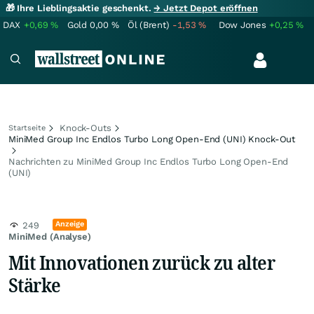
🎁 Ihre Lieblingsaktie geschenkt.
→ Jetzt Depot eröffnen
DAX
+0,69
%
Gold
0,00
%
Öl (Brent)
-1,53
%
Dow Jones
+0,25
%
Knock-Outs
Startseite
MiniMed Group Inc Endlos Turbo Long Open-End (UNI) Knock-Out
Nachrichten zu MiniMed Group Inc Endlos Turbo Long Open-End
(UNI)
Anzeige
249
MiniMed (Analyse)
Mit Innovationen zurück zu alter
Stärke