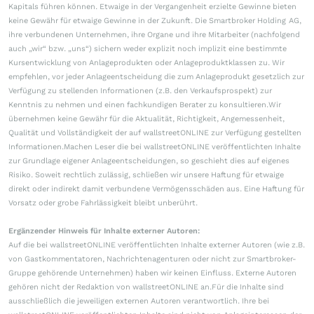
Kapitals führen können. Etwaige in der Vergangenheit erzielte Gewinne bieten
keine Gewähr für etwaige Gewinne in der Zukunft. Die Smartbroker Holding AG,
ihre verbundenen Unternehmen, ihre Organe und ihre Mitarbeiter (nachfolgend
auch „wir“ bzw. „uns“) sichern weder explizit noch implizit eine bestimmte
Kursentwicklung von Anlageprodukten oder Anlageproduktklassen zu. Wir
empfehlen, vor jeder Anlageentscheidung die zum Anlageprodukt gesetzlich zur
Verfügung zu stellenden Informationen (z.B. den Verkaufsprospekt) zur
Kenntnis zu nehmen und einen fachkundigen Berater zu konsultieren.Wir
übernehmen keine Gewähr für die Aktualität, Richtigkeit, Angemessenheit,
Qualität und Vollständigkeit der auf wallstreetONLINE zur Verfügung gestellten
Informationen.Machen Leser die bei wallstreetONLINE veröffentlichten Inhalte
zur Grundlage eigener Anlageentscheidungen, so geschieht dies auf eigenes
Risiko. Soweit rechtlich zulässig, schließen wir unsere Haftung für etwaige
direkt oder indirekt damit verbundene Vermögensschäden aus. Eine Haftung für
Vorsatz oder grobe Fahrlässigkeit bleibt unberührt.
Ergänzender Hinweis für Inhalte externer Autoren:
Auf die bei wallstreetONLINE veröffentlichten Inhalte externer Autoren (wie z.B.
von Gastkommentatoren, Nachrichtenagenturen oder nicht zur Smartbroker-
Gruppe gehörende Unternehmen) haben wir keinen Einfluss. Externe Autoren
gehören nicht der Redaktion von wallstreetONLINE an.Für die Inhalte sind
ausschließlich die jeweiligen externen Autoren verantwortlich. Ihre bei