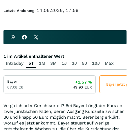
14.06.2026, 17:59
Letzte Änderung
1 im Artikel enthaltener Wert
Intraday
5T
1M
3M
1J
3J
5J
10J
Max
Bayer
+1,57
%
Bayer jetzt g
07.08.26
49,90
EUR
Vergleich oder Gerichtsurteil? Bei Bayer hängt der Kurs an
zwei juristischen Fäden, deren Ausgang Kursziele zwischen
30 und knapp 50 Euro möglich macht. Berenberg erklärt,
worauf es jetzt ankommt. Bayer steuert auf wenige
entscheidende Wochen zu, die über die Kursrichtung der