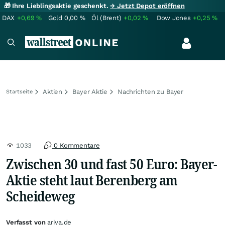
🎁 Ihre Lieblingsaktie geschenkt.
→ Jetzt Depot eröffnen
DAX
+0,69
%
Gold
0,00
%
Öl (Brent)
+0,02
%
Dow Jones
+0,25
%
Aktien
Bayer Aktie
Nachrichten zu Bayer
Startseite
1033
0 Kommentare
Zwischen 30 und fast 50 Euro: Bayer-
Aktie steht laut Berenberg am
Scheideweg
Verfasst von
ariva.de