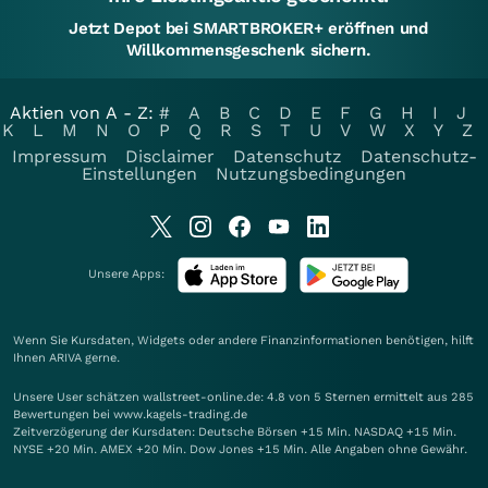
Jetzt Depot bei SMARTBROKER+ eröffnen und
Willkommensgeschenk sichern.
Aktien von A - Z:
#
A
B
C
D
E
F
G
H
I
J
K
L
M
N
O
P
Q
R
S
T
U
V
W
X
Y
Z
Impressum
Disclaimer
Datenschutz
Datenschutz-
Einstellungen
Nutzungsbedingungen
Unsere Apps:
Wenn Sie Kursdaten, Widgets oder andere Finanzinformationen benötigen, hilft
Ihnen
ARIVA
gerne.
Unsere User schätzen wallstreet-online.de: 4.8 von 5 Sternen ermittelt aus 285
Bewertungen bei www.kagels-trading.de
Zeitverzögerung der Kursdaten: Deutsche Börsen +15 Min. NASDAQ +15 Min.
NYSE +20 Min. AMEX +20 Min. Dow Jones +15 Min. Alle Angaben ohne Gewähr.