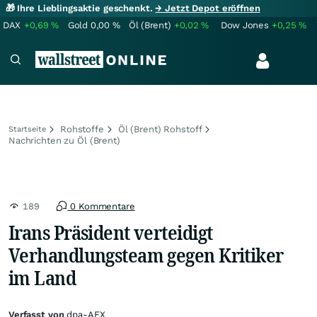
🎁 Ihre Lieblingsaktie geschenkt.
→ Jetzt Depot eröffnen
DAX
+0,69
%
Gold
0,00
%
Öl (Brent)
+0,02
%
Dow Jones
+0,25
%
Rohstoffe
Öl (Brent) Rohstoff
Startseite
Nachrichten zu Öl (Brent)
189
0 Kommentare
Irans Präsident verteidigt
Verhandlungsteam gegen Kritiker
im Land
Verfasst von
dpa-AFX