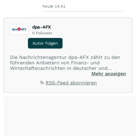
heute 14:51
dpa-AFX
0
Follower
Autor folgen
Die Nachrichtenagentur dpa-AFX zählt zu den
führenden Anbietern von Finanz- und
Wirtschaftsnachrichten in deutscher und
englischer Sprache. Gestützt auf ein
Mehr anzeigen
internationales Agentur-Netzwerk berichtet
RSS-Feed abonnieren
dpa-AFX unabhängig, zuverlässig und schnell
von allen wichtigen Finanzstandorten der Welt.
Die Nutzung der Inhalte in Form eines RSS-
Feeds ist ausschließlich für private und nicht
kommerzielle Internetangebote zulässig. Eine
dauerhafte Archivierung der dpa-AFX-
Nachrichten auf diesen Seiten ist nicht zulässig.
Alle Rechte bleiben vorbehalten. (dpa-AFX)