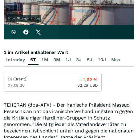
Foto: Stringer - dpa
1 im Artikel enthaltener Wert
Intraday
5T
1M
3M
1J
3J
5J
10J
Max
Öl (Brent)
-1,62
%
07.08.26
82,26
USD
TEHERAN (dpa-AFX) - Der iranische Präsident Massud
Peseschkian hat das iranische Verhandlungsteam gegen
die Kritik einiger Hardliner-Gruppen in Schutz
genommen. "Die Mitglieder als Vaterlandsverräter zu
bezeichnen, ist schlicht unfair und gegen die nationalen
Interessen des Landes", sagte der Präsident.