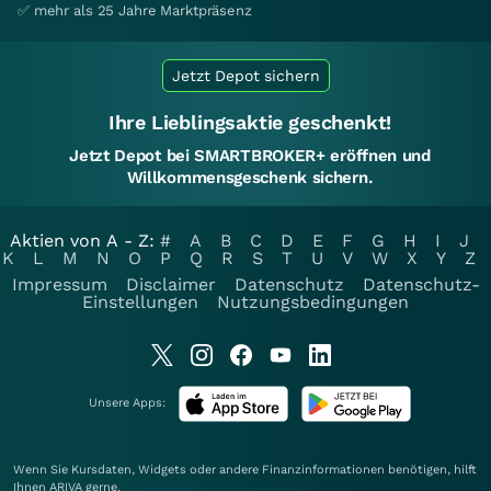
✅ mehr als 25 Jahre Marktpräsenz
Jetzt Depot sichern
Ihre Lieblingsaktie geschenkt!
Jetzt Depot bei SMARTBROKER+ eröffnen und
Willkommensgeschenk sichern.
Aktien von A - Z:
#
A
B
C
D
E
F
G
H
I
J
K
L
M
N
O
P
Q
R
S
T
U
V
W
X
Y
Z
Impressum
Disclaimer
Datenschutz
Datenschutz-
Einstellungen
Nutzungsbedingungen
Unsere Apps:
Wenn Sie Kursdaten, Widgets oder andere Finanzinformationen benötigen, hilft
Ihnen
ARIVA
gerne.