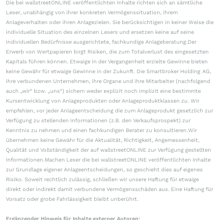
Die bei wallstreetONLINE veröffentlichten Inhalte richten sich an sämtliche
Leser, unabhängig von ihrer konkreten Vermögenssituation, ihrem
Anlageverhalten oder ihren Anlagezielen. Sie berücksichtigen in keiner Weise die
individuelle Situation des einzelnen Lesers und ersetzen keine auf seine
individuellen Bedürfnisse ausgerichtete, fachkundige Anlageberatung.Der
Erwerb von Wertpapieren birgt Risiken, die zum Totalverlust des eingesetzten
Kapitals führen können. Etwaige in der Vergangenheit erzielte Gewinne bieten
keine Gewähr für etwaige Gewinne in der Zukunft. Die Smartbroker Holding AG,
ihre verbundenen Unternehmen, ihre Organe und ihre Mitarbeiter (nachfolgend
auch „wir“ bzw. „uns“) sichern weder explizit noch implizit eine bestimmte
Kursentwicklung von Anlageprodukten oder Anlageproduktklassen zu. Wir
empfehlen, vor jeder Anlageentscheidung die zum Anlageprodukt gesetzlich zur
Verfügung zu stellenden Informationen (z.B. den Verkaufsprospekt) zur
Kenntnis zu nehmen und einen fachkundigen Berater zu konsultieren.Wir
übernehmen keine Gewähr für die Aktualität, Richtigkeit, Angemessenheit,
Qualität und Vollständigkeit der auf wallstreetONLINE zur Verfügung gestellten
Informationen.Machen Leser die bei wallstreetONLINE veröffentlichten Inhalte
zur Grundlage eigener Anlageentscheidungen, so geschieht dies auf eigenes
Risiko. Soweit rechtlich zulässig, schließen wir unsere Haftung für etwaige
direkt oder indirekt damit verbundene Vermögensschäden aus. Eine Haftung für
Vorsatz oder grobe Fahrlässigkeit bleibt unberührt.
Ergänzender Hinweis für Inhalte externer Autoren: