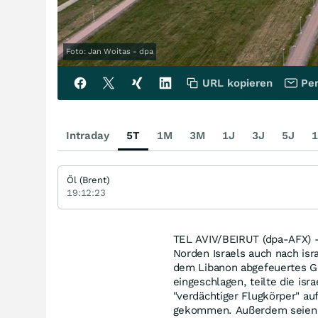
Foto: Jan Woitas - dpa
URL kopieren
Per
Intraday
5T
1M
3M
1J
3J
5J
1
Öl (Brent)
19:12:23
TEL AVIV/BEIRUT (dpa-AFX) - 
Norden Israels auch nach isr
dem Libanon abgefeuertes Ge
eingeschlagen, teilte die is
"verdächtiger Flugkörper" a
gekommen. Außerdem seien m