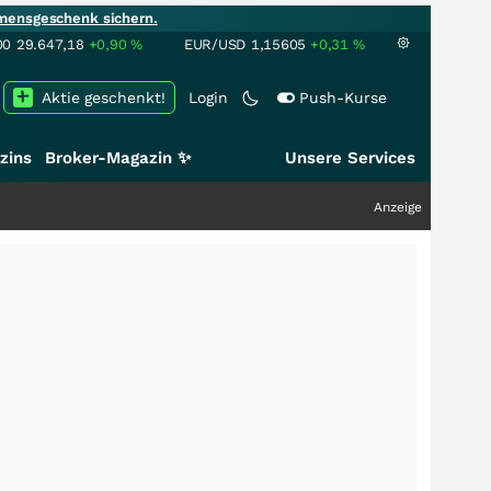
mensgeschenk sichern.
00
29.647,18
+0,90
%
EUR/USD
1,15605
+0,31
%
Aktie geschenkt!
Login
Push-Kurse
zins
Broker-Magazin ✨
Unsere Services
Anzeige