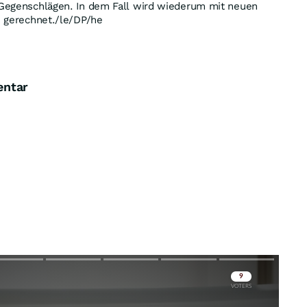
t Gegenschlägen. In dem Fall wird wiederum mit neuen
an gerechnet./le/DP/he
entar
Skip