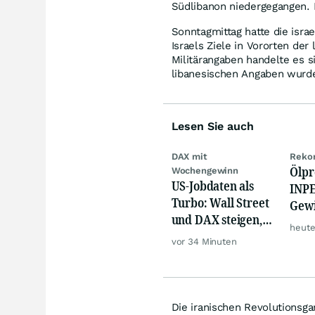
Südlibanon niedergegangen. E
Sonntagmittag hatte die isra
Israels Ziele in Vororten de
Militärangaben handelte es 
libanesischen Angaben wurde
Lesen Sie auch
DAX mit
Rekor
Ölpr
Wochengewinn
US-Jobdaten als
INPE
Turbo: Wall Street
Gew
und DAX steigen,
schi
heute
Gold glänzt
Rek
vor 34 Minuten
Die iranischen Revolutionsga