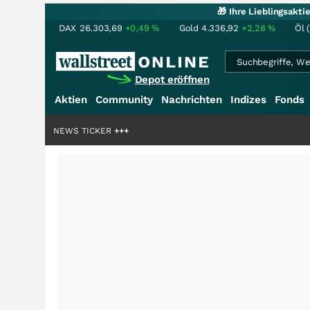
🎁 Ihre Lieblingsakt
DAX
26.303,69
+0,49
%
Gold
4.336,92
+2,28
%
Öl 
Depot eröffnen
Aktien
Community
Nachrichten
Indizes
Fonds
rdenstory?
+++
NEWS TICKER