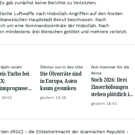
s gab zunächst keine Berichte zu Verletzten.
elische Luftwaffe nach Hisbollah-Angriffen auf den Norden
r libanesischen Hauptstadt Beirut beschossen. Nach
sich um eine Kommandozentrale der Hisbollah. Nach
n mindestens drei Menschen getötet und mehrere verletzt.
djahr winkt
Ölkrise nur in den USA
Fed-Hammer für die
eis-Turbo bei
Die Ölvorräte sind
Börse
Noch 2026: Drei
X:
in Europa, Asien
Zinserhöhungen
innprognose
kaum gesunken
stehen plötzlich im
eßt auf
 16:03
gestern 19:28
Raum
ordhoch
gestern 18:43
rden (IRGC) - die Elitestreitmacht der Islamischen Republik -