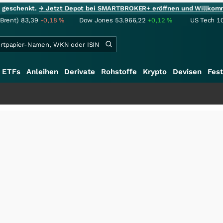
ie geschenkt.
→ Jetzt Depot bei SMARTBROKER+ eröffnen und Willkom
(Brent)
83,39
-0,18
%
Dow Jones
53.966,22
+0,12
%
US Tech 1
ETFs
Anleihen
Derivate
Rohstoffe
Krypto
Devisen
Fest