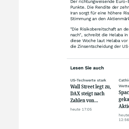
Der richtungweisende Euro-
Punkte. Die Rendite der zehn
Iran sorgt für eine höhere R
Stimmung an den Aktienmär
"Die Risikobereitschaft an 
nach", schreibt die Helaba 
diese Woche laut Helaba vor
die Zinsentscheidung der U
Lesen Sie auch
US-Techwerte stark
Cath
Wall Street legt zu,
Wett
Spac
DAX steigt nach
geka
Zahlen von
Akti
Telekom, Henkel
heute 17:05
heut
12:56