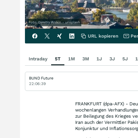
Foto: Dimitry Anikin - unsplash
URL kopieren
Per
Intraday
5T
1M
3M
1J
3J
5J
1
BUND Future
22:06:39
FRANKFURT (dpa-AFX) - Deut
wochenlangen Verhandlungen
zur Beilegung des Krieges v
Iran auch der Vermittler Pak
Konjunktur und Inflationssor