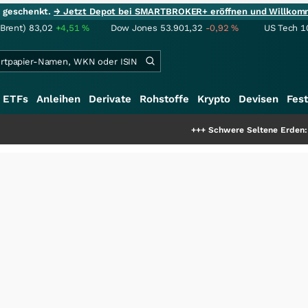
ie geschenkt.
→ Jetzt Depot bei SMARTBROKER+ eröffnen und Willkom
(Brent)
83,02
+4,51
%
Dow Jones
53.901,32
-0,92
%
US Tech 1
ETFs
Anleihen
Derivate
Rohstoffe
Krypto
Devisen
Fest
+++
Schwere Seltene Erden: Entsteht hier die