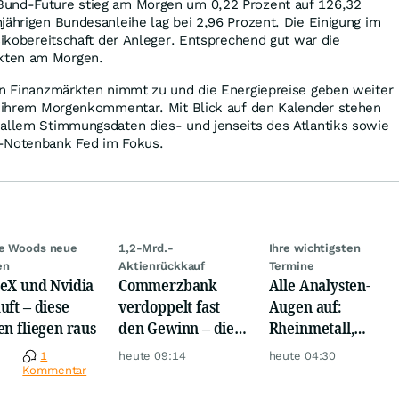
Bund-Future stieg am Morgen um 0,22 Prozent auf 126,32
jährigen Bundesanleihe lag bei 2,96 Prozent. Die Einigung im
isikobereitschaft der Anleger. Entsprechend gut war die
kten am Morgen.
den Finanzmärkten nimmt zu und die Energiepreise geben weiter
in ihrem Morgenkommentar. Mit Blick auf den Kalender stehen
 allem Stimmungsdaten dies- und jenseits des Atlantiks sowie
S-Notenbank Fed im Fokus.
ie Woods neue
1,2-Mrd.-
Ihre wichtigsten
en
Aktienrückkauf
Termine
eX und Nvidia
Commerzbank
Alle Analysten-
uft – diese
verdoppelt fast
Augen auf:
en fliegen raus
den Gewinn – die
Rheinmetall,
Aktie schwankt
Deutsche Telekom,
e
1
heute 09:14
heute 04:30
wild
Siemens, Airbnb &
Kommentar
Lyft