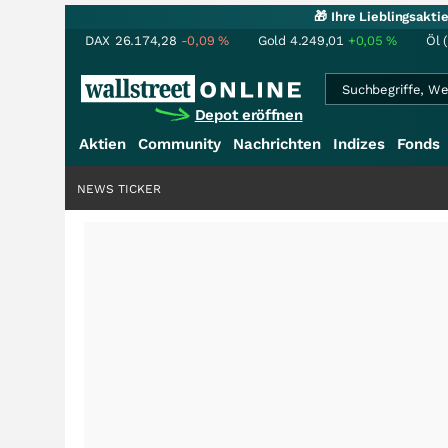
🎁 Ihre Lieblingsakt
DAX
26.174,28
-0,09
%
Gold
4.249,01
+0,05
%
Öl 
Depot eröffnen
Aktien
Community
Nachrichten
Indizes
Fonds
NEWS TICKER