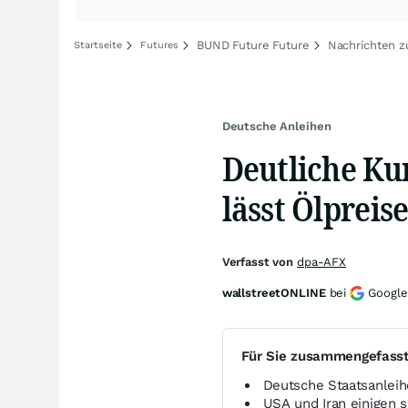
BUND Future Future
Nachrichten z
Startseite
Futures
Deutsche Anleihen
Deutliche Ku
lässt Ölpreis
Verfasst von
dpa-AFX
wallstreetONLINE
bei
Google
Für Sie zusammengefass
Deutsche Staatsanleih
USA und Iran einigen