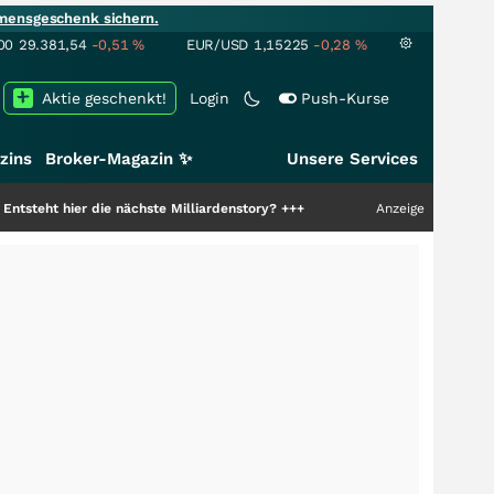
mensgeschenk sichern.
00
29.381,54
-0,51
%
EUR/USD
1,15225
-0,28
%
Aktie geschenkt!
Login
Push-Kurse
zins
Broker-Magazin ✨
Unsere Services
 nächste Milliardenstory?
+++
Anzeige