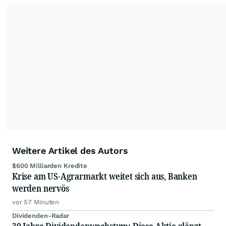
der wallstreetONLINE Redaktion berichten hier
mit ihren Kolleginnen und Kollegen aus den
Partnerredaktionen exklusiv, fundiert,
ausgewogen sowie unabhängig für den Anleger.
Die Zentralredaktion recherchiert intensiv, um
Anlegern der Kategorie Selbstentscheider
relevante Informationen für ihre
Anlageentscheidungen liefern zu können.
NEU:
Podcast "Börse, Baby!"
Weitere Artikel des Autors
$600 Milliarden Kredite
Krise am US-Agrarmarkt weitet sich aus, Banken
werden nervös
vor 57 Minuten
Dividenden-Radar