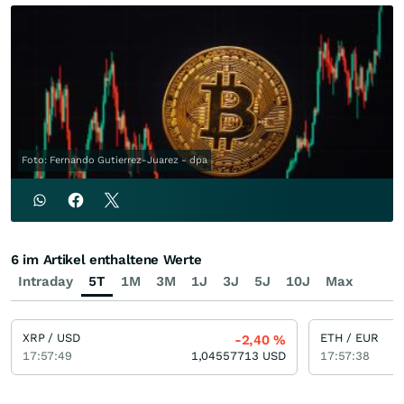
Foto: Fernando Gutierrez-Juarez - dpa
6 im Artikel enthaltene Werte
Intraday
5T
1M
3M
1J
3J
5J
10J
Max
XRP / USD
ETH / EUR
-2,40
%
17:57:49
1,04557713
USD
17:57:38