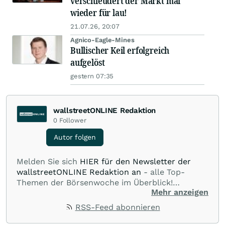
verschleudert der Markt mal
wieder für lau!
21.07.26, 20:07
Agnico-Eagle-Mines
Bullischer Keil erfolgreich
aufgelöst
gestern 07:35
wallstreetONLINE Redaktion
0
Follower
Autor folgen
Melden Sie sich
HIER für den Newsletter der
wallstreetONLINE Redaktion an
- alle Top-
Themen der Börsenwoche im Überblick!
Mehr anzeigen
Verpassen Sie kein wichtiges Anleger-Thema!
Für
Beiträge auf diesem journalistischen Channel ist
RSS-Feed abonnieren
die Chefredaktion der wallstreetONLINE
Redaktion verantwortlich.
Die Fachjournalisten