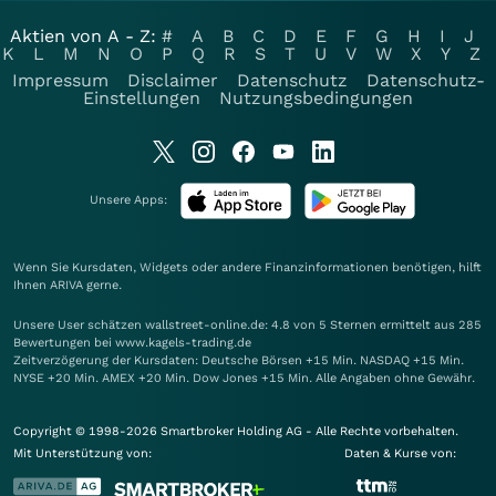
Aktien von A - Z:
#
A
B
C
D
E
F
G
H
I
J
K
L
M
N
O
P
Q
R
S
T
U
V
W
X
Y
Z
Impressum
Disclaimer
Datenschutz
Datenschutz-
Einstellungen
Nutzungsbedingungen
Unsere Apps:
Wenn Sie Kursdaten, Widgets oder andere Finanzinformationen benötigen, hilft
Ihnen
ARIVA
gerne.
Unsere User schätzen wallstreet-online.de: 4.8 von 5 Sternen ermittelt aus 285
Bewertungen bei www.kagels-trading.de
Zeitverzögerung der Kursdaten: Deutsche Börsen +15 Min. NASDAQ +15 Min.
NYSE +20 Min. AMEX +20 Min. Dow Jones +15 Min. Alle Angaben ohne Gewähr.
Copyright © 1998-2026 Smartbroker Holding AG - Alle Rechte vorbehalten.
Mit Unterstützung von:
Daten & Kurse von: