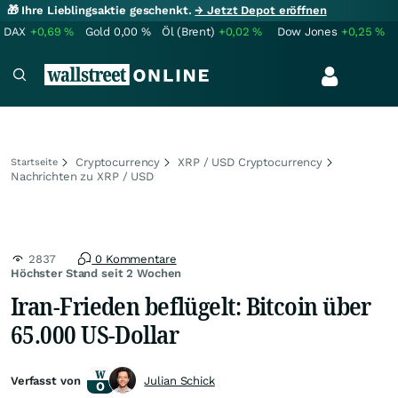
🎁 Ihre Lieblingsaktie geschenkt.
→ Jetzt Depot eröffnen
DAX
+0,69
%
Gold
0,00
%
Öl (Brent)
+0,02
%
Dow Jones
+0,25
%
Cryptocurrency
XRP / USD Cryptocurrency
Startseite
Nachrichten zu XRP / USD
2837
0 Kommentare
Höchster Stand seit 2 Wochen
Iran-Frieden beflügelt: Bitcoin über
65.000 US-Dollar
Verfasst von
Julian Schick