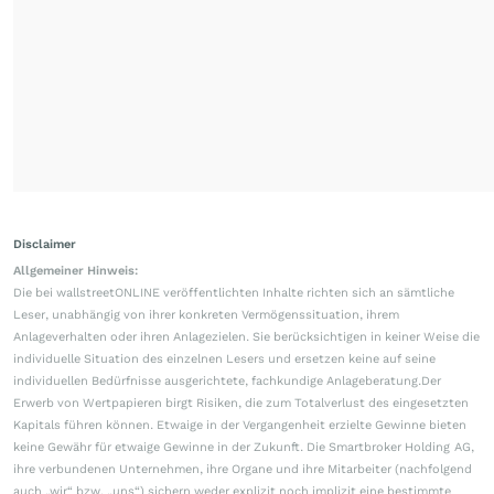
Disclaimer
Allgemeiner Hinweis:
Die bei wallstreetONLINE veröffentlichten Inhalte richten sich an sämtliche
Leser, unabhängig von ihrer konkreten Vermögenssituation, ihrem
Anlageverhalten oder ihren Anlagezielen. Sie berücksichtigen in keiner Weise die
individuelle Situation des einzelnen Lesers und ersetzen keine auf seine
individuellen Bedürfnisse ausgerichtete, fachkundige Anlageberatung.Der
Erwerb von Wertpapieren birgt Risiken, die zum Totalverlust des eingesetzten
Kapitals führen können. Etwaige in der Vergangenheit erzielte Gewinne bieten
keine Gewähr für etwaige Gewinne in der Zukunft. Die Smartbroker Holding AG,
ihre verbundenen Unternehmen, ihre Organe und ihre Mitarbeiter (nachfolgend
auch „wir“ bzw. „uns“) sichern weder explizit noch implizit eine bestimmte