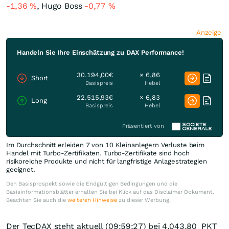
-1,36
%
, Hugo Boss
-0,77
%
Anzeige
Handeln Sie Ihre Einschätzung zu DAX Performance!
30.194,00€
× 6,86
Short
Basispreis
Hebel
22.515,93€
× 6,83
Long
Basispreis
Hebel
Präsentiert von
Im Durchschnitt erleiden 7 von 10 Kleinanlegern Verluste beim
Handel mit Turbo-Zertifikaten. Turbo-Zertifikate sind hoch
risikoreiche Produkte und nicht für langfristige Anlagestrategien
geeignet.
Den Basisprospekt sowie die Endgültigen Bedingungen und die
Basisinformationsblätter erhalten Sie bei Klick auf das Disclaimer Dokument.
Beachten Sie auch die
weiteren Hinweise
zu dieser Werbung.
Der TecDAX steht aktuell (09:59:27) bei 4.043,80
PKT