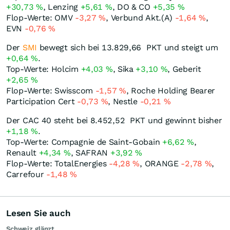
+30,73
%
, Lenzing
+5,61
%
, DO & CO
+5,35
%
Flop-Werte: OMV
-3,27
%
, Verbund Akt.(A)
-1,64
%
,
EVN
-0,76
%
Der
SMI
bewegt sich bei 13.829,66
PKT
und steigt um
+0,64
%
.
Top-Werte: Holcim
+4,03
%
, Sika
+3,10
%
, Geberit
+2,65
%
Flop-Werte: Swisscom
-1,57
%
, Roche Holding Bearer
Participation Cert
-0,73
%
, Nestle
-0,21
%
Der CAC 40 steht bei 8.452,52
PKT
und gewinnt bisher
+1,18
%
.
Top-Werte: Compagnie de Saint-Gobain
+6,62
%
,
Renault
+4,34
%
, SAFRAN
+3,92
%
Flop-Werte: TotalEnergies
-4,28
%
, ORANGE
-2,78
%
,
Carrefour
-1,48
%
Lesen Sie auch
Schweiz glänzt