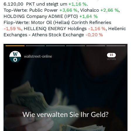
6.120,00
PKT
und steigt um
+1,16
%
.
Top-Werte: Public Power
+3,66
%
, Viohalco
+2,66
%
,
HOLDING Company ADMIE (IPTO)
+1,64
%
Flop-Werte: Motor Oil (Hellas) Corinth Refineries
-1,59
%
, HELLENiQ ENERGY Holdings
-1,16
%
, Hellenic
Exchanges - Athens Stock Exchange
-0,20
%
Skip
Skip