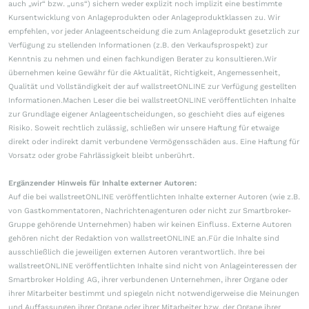
auch „wir“ bzw. „uns“) sichern weder explizit noch implizit eine bestimmte
Kursentwicklung von Anlageprodukten oder Anlageproduktklassen zu. Wir
empfehlen, vor jeder Anlageentscheidung die zum Anlageprodukt gesetzlich zur
Verfügung zu stellenden Informationen (z.B. den Verkaufsprospekt) zur
Kenntnis zu nehmen und einen fachkundigen Berater zu konsultieren.Wir
übernehmen keine Gewähr für die Aktualität, Richtigkeit, Angemessenheit,
Qualität und Vollständigkeit der auf wallstreetONLINE zur Verfügung gestellten
Informationen.Machen Leser die bei wallstreetONLINE veröffentlichten Inhalte
zur Grundlage eigener Anlageentscheidungen, so geschieht dies auf eigenes
Risiko. Soweit rechtlich zulässig, schließen wir unsere Haftung für etwaige
direkt oder indirekt damit verbundene Vermögensschäden aus. Eine Haftung für
Vorsatz oder grobe Fahrlässigkeit bleibt unberührt.
Ergänzender Hinweis für Inhalte externer Autoren:
Auf die bei wallstreetONLINE veröffentlichten Inhalte externer Autoren (wie z.B.
von Gastkommentatoren, Nachrichtenagenturen oder nicht zur Smartbroker-
Gruppe gehörende Unternehmen) haben wir keinen Einfluss. Externe Autoren
gehören nicht der Redaktion von wallstreetONLINE an.Für die Inhalte sind
ausschließlich die jeweiligen externen Autoren verantwortlich. Ihre bei
wallstreetONLINE veröffentlichten Inhalte sind nicht von Anlageinteressen der
Smartbroker Holding AG, ihrer verbundenen Unternehmen, ihrer Organe oder
ihrer Mitarbeiter bestimmt und spiegeln nicht notwendigerweise die Meinungen
und Auffassungen ihrer Organe oder ihrer Mitarbeiter bzw. der Organe ihrer