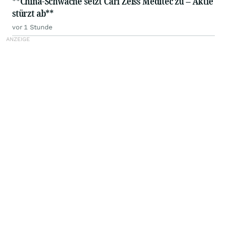
**China-Schwäche setzt Carl Zeiss Meditec zu – Aktie
stürzt ab**
vor 1 Stunde