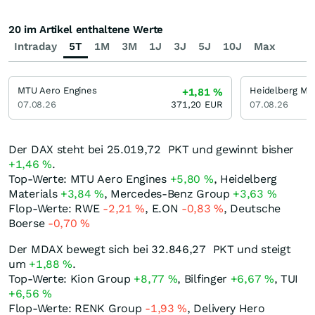
20 im Artikel enthaltene Werte
Intraday
5T
1M
3M
1J
3J
5J
10J
Max
MTU Aero Engines
Heidelberg Mat
+1,81
%
07.08.26
371,20
EUR
07.08.26
Der DAX steht bei 25.019,72
PKT
und gewinnt bisher
+1,46
%
.
Top-Werte: MTU Aero Engines
+5,80
%
, Heidelberg
Materials
+3,84
%
, Mercedes-Benz Group
+3,63
%
Flop-Werte: RWE
-2,21
%
, E.ON
-0,83
%
, Deutsche
Boerse
-0,70
%
Der MDAX bewegt sich bei 32.846,27
PKT
und steigt
um
+1,88
%
.
Top-Werte: Kion Group
+8,77
%
, Bilfinger
+6,67
%
, TUI
+6,56
%
Flop-Werte: RENK Group
-1,93
%
, Delivery Hero