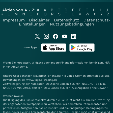
Aktien von A - Z:
#
A
B
C
D
E
F
G
H
I
J
K
L
M
N
O
P
Q
R
S
T
U
V
W
X
Y
Z
Impressum
Disclaimer
Datenschutz
Datenschutz-
Einstellungen
Nutzungsbedingungen
Unsere Apps:
Wenn Sie Kursdaten, Widgets oder andere Finanzinformationen benötigen, hilft
Ihnen
ARIVA
gerne.
Unsere User schätzen wallstreet-online.de: 4.8 von 5 Sternen ermittelt aus 285
Bewertungen bei www.kagels-trading.de
Zeitverzögerung der Kursdaten: Deutsche Börsen +15 Min. NASDAQ +15 Min.
NYSE +20 Min. AMEX +20 Min. Dow Jones +15 Min. Alle Angaben ohne Gewähr.
Werbehinweise:
Die Billigung des Basisprospekts durch die BaFin ist nicht als ihre Befürwortung
der angebotenen Wertpapiere zu verstehen. Wir empfehlen Interessenten und
potenziellen Anlegern den Basisprospekt und die Endgültigen Bedingungen zu
lesen, bevor sie eine Anlageentscheidung treffen, um sich möglichst umfassend