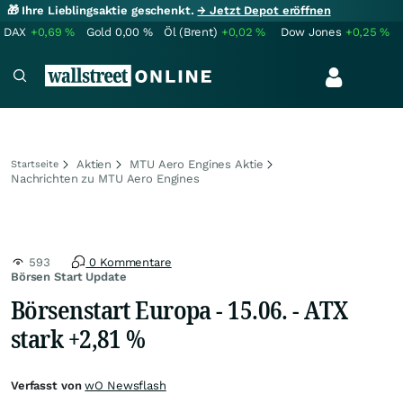
🎁 Ihre Lieblingsaktie geschenkt.
→ Jetzt Depot eröffnen
DAX
+0,69
%
Gold
0,00
%
Öl (Brent)
+0,02
%
Dow Jones
+0,25
%
Aktien
MTU Aero Engines Aktie
Startseite
Nachrichten zu MTU Aero Engines
593
0 Kommentare
Börsen Start Update
Börsenstart Europa - 15.06. - ATX
stark +2,81 %
Verfasst von
wO Newsflash