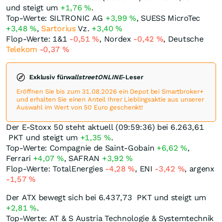
und steigt um
+1,76
%
.
Top-Werte: SILTRONIC AG
+3,99
%
, SUESS MicroTec
+3,48
%
,
Sartorius
Vz.
+3,40
%
Flop-Werte: 1&1
-0,51
%
, Nordex
-0,42
%
, Deutsche
Telekom
-0,37
%
Exklusiv für
wallstreetONLINE
-Leser
Eröffnen Sie bis zum 31.08.2026 ein Depot bei Smartbroker+
und erhalten Sie einen Anteil Ihrer Lieblingsaktie aus unserer
Auswahl im Wert von 50 Euro geschenkt!
Der E-Stoxx 50 steht aktuell (09:59:36) bei 6.263,61
PKT
und steigt um
+1,35
%
.
Top-Werte: Compagnie de Saint-Gobain
+6,62
%
,
Ferrari
+4,07
%
, SAFRAN
+3,92
%
Flop-Werte: TotalEnergies
-4,28
%
, ENI
-3,42
%
, argenx
-1,57
%
Der ATX bewegt sich bei 6.437,73
PKT
und steigt um
+2,81
%
.
Top-Werte: AT & S Austria Technologie & Systemtechnik