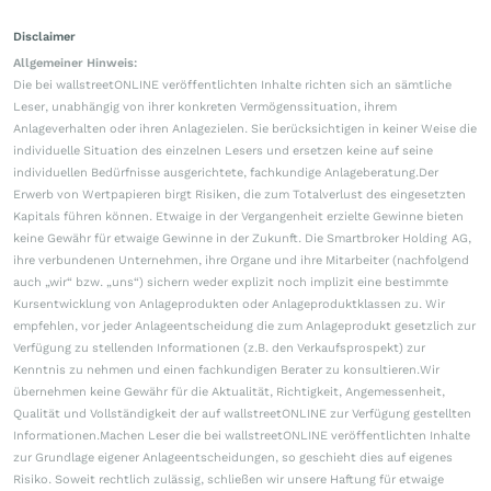
Disclaimer
Allgemeiner Hinweis:
Die bei wallstreetONLINE veröffentlichten Inhalte richten sich an sämtliche
Leser, unabhängig von ihrer konkreten Vermögenssituation, ihrem
Anlageverhalten oder ihren Anlagezielen. Sie berücksichtigen in keiner Weise die
individuelle Situation des einzelnen Lesers und ersetzen keine auf seine
individuellen Bedürfnisse ausgerichtete, fachkundige Anlageberatung.Der
Erwerb von Wertpapieren birgt Risiken, die zum Totalverlust des eingesetzten
Kapitals führen können. Etwaige in der Vergangenheit erzielte Gewinne bieten
keine Gewähr für etwaige Gewinne in der Zukunft. Die Smartbroker Holding AG,
ihre verbundenen Unternehmen, ihre Organe und ihre Mitarbeiter (nachfolgend
auch „wir“ bzw. „uns“) sichern weder explizit noch implizit eine bestimmte
Kursentwicklung von Anlageprodukten oder Anlageproduktklassen zu. Wir
empfehlen, vor jeder Anlageentscheidung die zum Anlageprodukt gesetzlich zur
Verfügung zu stellenden Informationen (z.B. den Verkaufsprospekt) zur
Kenntnis zu nehmen und einen fachkundigen Berater zu konsultieren.Wir
übernehmen keine Gewähr für die Aktualität, Richtigkeit, Angemessenheit,
Qualität und Vollständigkeit der auf wallstreetONLINE zur Verfügung gestellten
Informationen.Machen Leser die bei wallstreetONLINE veröffentlichten Inhalte
zur Grundlage eigener Anlageentscheidungen, so geschieht dies auf eigenes
Risiko. Soweit rechtlich zulässig, schließen wir unsere Haftung für etwaige