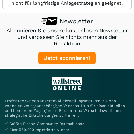
nicht für langfristige Anlagestrategien geeignet.
Newsletter
Abonnieren Sie unsere kostenlosen Newsletter
und verpassen Sie nichts mehr aus der
Redaktion
Jetzt abonnieren!
Profitieren Sie von unserem Alleinstellungsmerkmal als den
zentralen verlagsunabhängigen Wissens-Hub für einen aktuellen
und fundierten Zugang in die Börsen- und Wirtschaftswelt, um
strategische Entscheidungen zu treffen.
✅ Größte Finanz-Community Deutschlands
✅ über 550.000 registrierte Nutzer