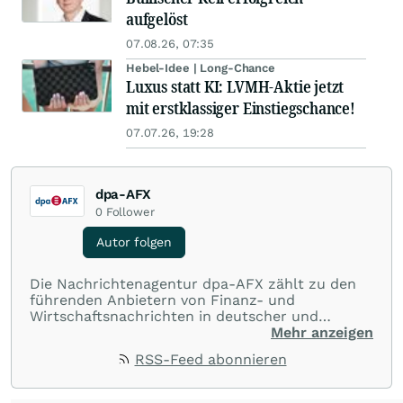
aufgelöst
07.08.26, 07:35
Hebel-Idee | Long-Chance
Luxus statt KI: LVMH-Aktie jetzt
mit erstklassiger Einstiegschance!
07.07.26, 19:28
dpa-AFX
0
Follower
Autor folgen
Die Nachrichtenagentur dpa-AFX zählt zu den
führenden Anbietern von Finanz- und
Wirtschaftsnachrichten in deutscher und
englischer Sprache. Gestützt auf ein
Mehr anzeigen
internationales Agentur-Netzwerk berichtet
RSS-Feed abonnieren
dpa-AFX unabhängig, zuverlässig und schnell
von allen wichtigen Finanzstandorten der Welt.