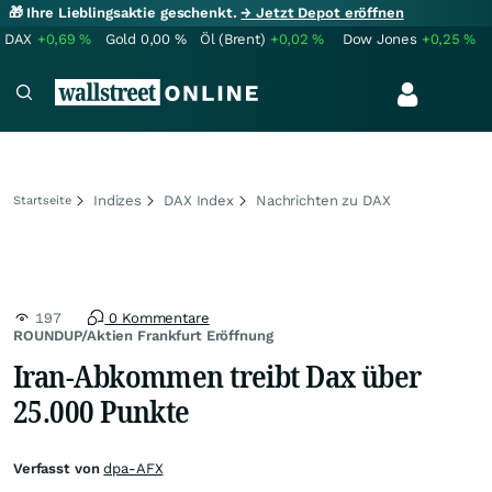
🎁 Ihre Lieblingsaktie geschenkt.
→ Jetzt Depot eröffnen
DAX
+0,69
%
Gold
0,00
%
Öl (Brent)
+0,02
%
Dow Jones
+0,25
%
Indizes
DAX Index
Nachrichten zu DAX
Startseite
197
0 Kommentare
ROUNDUP/Aktien Frankfurt Eröffnung
Iran-Abkommen treibt Dax über
25.000 Punkte
Verfasst von
dpa-AFX