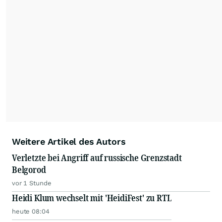
Die Nutzung der Inhalte in Form eines RSS-
Feeds ist ausschließlich für private und nicht
kommerzielle Internetangebote zulässig. Eine
dauerhafte Archivierung der dpa-AFX-
Nachrichten auf diesen Seiten ist nicht zulässig.
Alle Rechte bleiben vorbehalten. (dpa-AFX)
Weitere Artikel des Autors
Verletzte bei Angriff auf russische Grenzstadt
Belgorod
vor 1 Stunde
Heidi Klum wechselt mit 'HeidiFest' zu RTL
heute 08:04