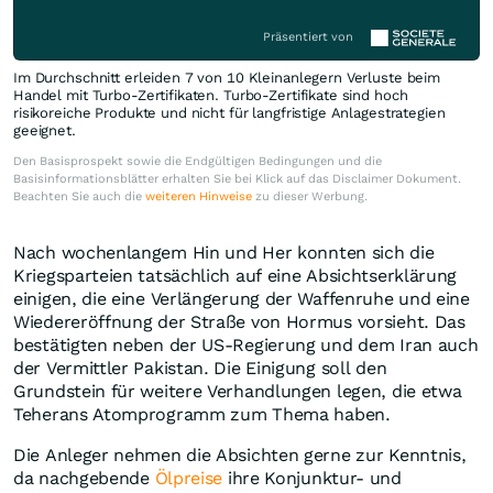
Präsentiert von
Im Durchschnitt erleiden 7 von 10 Kleinanlegern Verluste beim
Handel mit Turbo-Zertifikaten. Turbo-Zertifikate sind hoch
risikoreiche Produkte und nicht für langfristige Anlagestrategien
geeignet.
Den Basisprospekt sowie die Endgültigen Bedingungen und die
Basisinformationsblätter erhalten Sie bei Klick auf das Disclaimer Dokument.
Beachten Sie auch die
weiteren Hinweise
zu dieser Werbung.
Nach wochenlangem Hin und Her konnten sich die
Kriegsparteien tatsächlich auf eine Absichtserklärung
einigen, die eine Verlängerung der Waffenruhe und eine
Wiedereröffnung der Straße von Hormus vorsieht. Das
bestätigten neben der US-Regierung und dem Iran auch
der Vermittler Pakistan. Die Einigung soll den
Grundstein für weitere Verhandlungen legen, die etwa
Teherans Atomprogramm zum Thema haben.
Die Anleger nehmen die Absichten gerne zur Kenntnis,
da nachgebende
Ölpreise
ihre Konjunktur- und