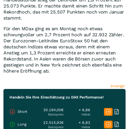
25.073 Punkte. Er machte damit einen Schritt hin zum
Rekordhoch, das mit 25.507 Punkten noch vom Januar
stammt.
Für den MDax ging es am Montag noch etwas
schwungvoller um 2,7 Prozent hoch auf 32.932 Zähler.
Der Eurozonen-Leitindex EuroStoxx 50 hat den
deutschen Indizes etwas voraus, denn mit einem
Anstieg um 1,3 Prozent erreichte er einen erneuten
Rekordstand. In Asien waren die Börsen zuvor auch
gestiegen und in New York zeichnet sich ebenfalls eine
höhere Eröffnung ab.
Anzeige
Handeln Sie Ihre Einschätzung zu DAX Performance!
30.194,00€
× 6,86
Short
Basispreis
Hebel
22.515,93€
× 6,83
Long
Basispreis
Hebel