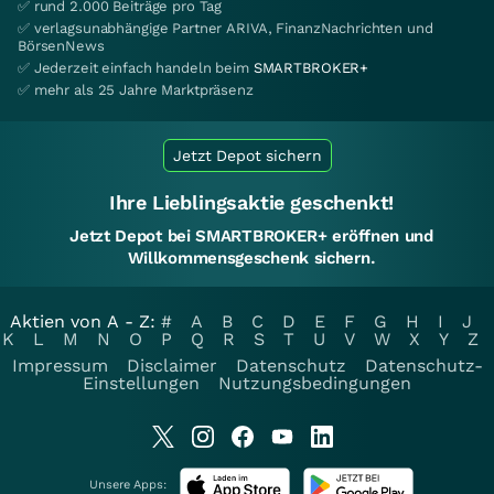
✅ rund 2.000 Beiträge pro Tag
✅ verlagsunabhängige Partner ARIVA, FinanzNachrichten und
BörsenNews
✅ Jederzeit einfach handeln beim
SMARTBROKER+
✅ mehr als 25 Jahre Marktpräsenz
Jetzt Depot sichern
Ihre Lieblingsaktie geschenkt!
Jetzt Depot bei SMARTBROKER+ eröffnen und
Willkommensgeschenk sichern.
Aktien von A - Z:
#
A
B
C
D
E
F
G
H
I
J
K
L
M
N
O
P
Q
R
S
T
U
V
W
X
Y
Z
Impressum
Disclaimer
Datenschutz
Datenschutz-
Einstellungen
Nutzungsbedingungen
Unsere Apps: