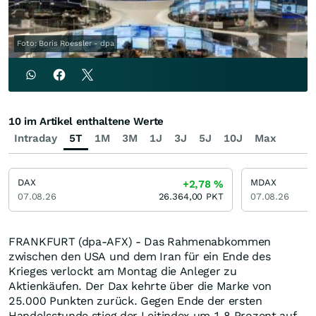
Foto: Boris Roessler - dpa
10 im Artikel enthaltene Werte
Intraday
5T
1M
3M
1J
3J
5J
10J
Max
DAX
MDAX
+2,78
%
07.08.26
26.364,00
PKT
07.08.26
FRANKFURT (dpa-AFX) - Das Rahmenabkommen
zwischen den USA und dem Iran für ein Ende des
Krieges verlockt am Montag die Anleger zu
Aktienkäufen. Der Dax kehrte über die Marke von
25.000 Punkten zurück. Gegen Ende der ersten
Handelsstunde stieg der Leitindex um 1,8 Prozent auf