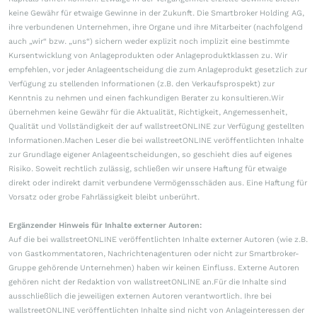
keine Gewähr für etwaige Gewinne in der Zukunft. Die Smartbroker Holding AG,
ihre verbundenen Unternehmen, ihre Organe und ihre Mitarbeiter (nachfolgend
auch „wir“ bzw. „uns“) sichern weder explizit noch implizit eine bestimmte
Kursentwicklung von Anlageprodukten oder Anlageproduktklassen zu. Wir
empfehlen, vor jeder Anlageentscheidung die zum Anlageprodukt gesetzlich zur
Verfügung zu stellenden Informationen (z.B. den Verkaufsprospekt) zur
Kenntnis zu nehmen und einen fachkundigen Berater zu konsultieren.Wir
übernehmen keine Gewähr für die Aktualität, Richtigkeit, Angemessenheit,
Qualität und Vollständigkeit der auf wallstreetONLINE zur Verfügung gestellten
Informationen.Machen Leser die bei wallstreetONLINE veröffentlichten Inhalte
zur Grundlage eigener Anlageentscheidungen, so geschieht dies auf eigenes
Risiko. Soweit rechtlich zulässig, schließen wir unsere Haftung für etwaige
direkt oder indirekt damit verbundene Vermögensschäden aus. Eine Haftung für
Vorsatz oder grobe Fahrlässigkeit bleibt unberührt.
Ergänzender Hinweis für Inhalte externer Autoren:
Auf die bei wallstreetONLINE veröffentlichten Inhalte externer Autoren (wie z.B.
von Gastkommentatoren, Nachrichtenagenturen oder nicht zur Smartbroker-
Gruppe gehörende Unternehmen) haben wir keinen Einfluss. Externe Autoren
gehören nicht der Redaktion von wallstreetONLINE an.Für die Inhalte sind
ausschließlich die jeweiligen externen Autoren verantwortlich. Ihre bei
wallstreetONLINE veröffentlichten Inhalte sind nicht von Anlageinteressen der