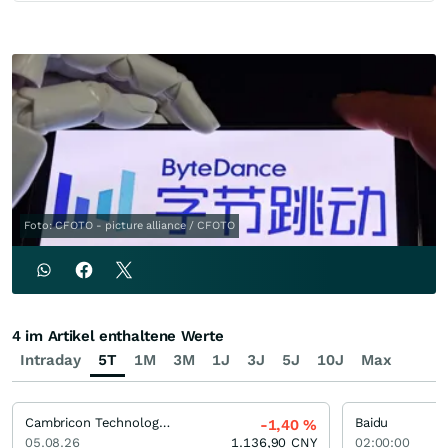
Foto: CFOTO - picture alliance / CFOTO
4 im Artikel enthaltene Werte
Intraday
5T
1M
3M
1J
3J
5J
10J
Max
Cambricon Technologies Limited Registered (A)
Baidu
-1,40
%
05.08.26
1.136,90
CNY
02:00:00