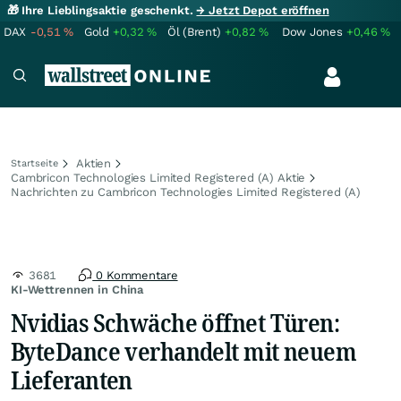
🎁 Ihre Lieblingsaktie geschenkt.
→ Jetzt Depot eröffnen
DAX
-0,51
%
Gold
+0,32
%
Öl (Brent)
+0,82
%
Dow Jones
+0,46
%
Aktien
Startseite
Cambricon Technologies Limited Registered (A) Aktie
Nachrichten zu Cambricon Technologies Limited Registered (A)
3681
0 Kommentare
KI-Wettrennen in China
Nvidias Schwäche öffnet Türen:
ByteDance verhandelt mit neuem
Lieferanten