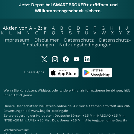
Jetzt Depot bei SMARTBROKER+ eröffnen und
Willkommensgeschenk sichern.
Aktien von A - Z:
#
A
B
C
D
E
F
G
H
I
J
K
L
M
N
O
P
Q
R
S
T
U
V
W
X
Y
Z
Impressum
Disclaimer
Datenschutz
Datenschutz-
Einstellungen
Nutzungsbedingungen
Unsere Apps:
Wenn Sie Kursdaten, Widgets oder andere Finanzinformationen benötigen, hilft
Ihnen
ARIVA
gerne.
Unsere User schätzen wallstreet-online.de: 4.8 von 5 Sternen ermittelt aus 285
Bewertungen bei www.kagels-trading.de
Zeitverzögerung der Kursdaten: Deutsche Börsen +15 Min. NASDAQ +15 Min.
NYSE +20 Min. AMEX +20 Min. Dow Jones +15 Min. Alle Angaben ohne Gewähr.
Werbehinweise: