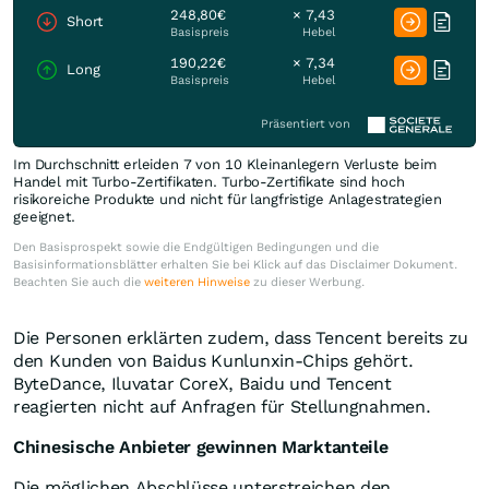
248,80€
× 7,43
Short
Basispreis
Hebel
190,22€
× 7,34
Long
Basispreis
Hebel
Präsentiert von
Im Durchschnitt erleiden 7 von 10 Kleinanlegern Verluste beim
Handel mit Turbo-Zertifikaten. Turbo-Zertifikate sind hoch
risikoreiche Produkte und nicht für langfristige Anlagestrategien
geeignet.
Den Basisprospekt sowie die Endgültigen Bedingungen und die
Basisinformationsblätter erhalten Sie bei Klick auf das Disclaimer Dokument.
Beachten Sie auch die
weiteren Hinweise
zu dieser Werbung.
Die Personen erklärten zudem, dass Tencent bereits zu
den Kunden von Baidus Kunlunxin-Chips gehört.
ByteDance, Iluvatar CoreX, Baidu und Tencent
reagierten nicht auf Anfragen für Stellungnahmen.
Chinesische Anbieter gewinnen Marktanteile
Die möglichen Abschlüsse unterstreichen den