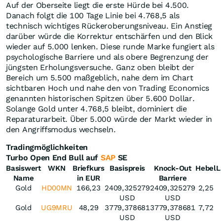
Auf der Oberseite liegt die erste Hürde bei 4.500.
Danach folgt die 100 Tage Linie bei 4.768,5 als
technisch wichtiges Rückeroberungsniveau. Ein Anstieg
darüber würde die Korrektur entschärfen und den Blick
wieder auf 5.000 lenken. Diese runde Marke fungiert als
psychologische Barriere und als obere Begrenzung der
jüngsten Erholungsversuche. Ganz oben bleibt der
Bereich um 5.500 maßgeblich, nahe dem im Chart
sichtbaren Hoch und nahe den von Trading Economics
genannten historischen Spitzen über 5.600 Dollar.
Solange Gold unter 4.768,5 bleibt, dominiert die
Reparaturarbeit. Über 5.000 würde der Markt wieder in
den Angriffsmodus wechseln.
Tradingmöglichkeiten
Turbo Open End Bull auf
SAP
SE
Basiswert
WKN
Briefkurs
Basispreis
Knock-Out
Hebel
L
Name
in EUR
Barriere
Gold
HD00MN
166,23
2409,325279
2409,325279
2,25
USD
USD
Gold
UG9MRU
48,29
3779,378681
3779,378681
7,72
USD
USD