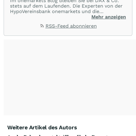
Im onemarkets Blog bleiben Sie bei DAX & Co.
stets auf dem Laufenden. Die Experten von der
HypoVereinsbank onemarkets und die
technischen Analysten von GodemodeTrader
Mehr anzeigen
halten Ausschau nach interessanten Trading-
RSS-Feed abonnieren
Chancen sowie Investmentgelegenheiten. Plus
die wichtigsten Artikel aus dem onemarkets
Magazin und informative Hintergrundberichte zu
Handelsstrategien und Einsatzmöglichkeiten von
strukturierten Produkten.
Weitere Artikel des Autors