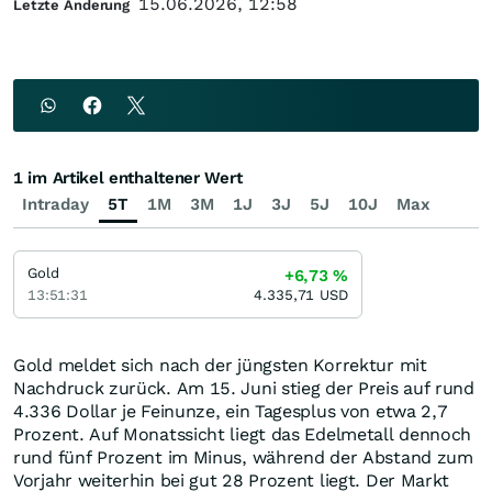
15.06.2026, 12:58
Letzte Änderung
1 im Artikel enthaltener Wert
Intraday
5T
1M
3M
1J
3J
5J
10J
Max
Gold
+6,73
%
13:51:31
4.335,71
USD
Gold meldet sich nach der jüngsten Korrektur mit
Nachdruck zurück. Am 15. Juni stieg der Preis auf rund
4.336 Dollar je Feinunze, ein Tagesplus von etwa 2,7
Prozent. Auf Monatssicht liegt das Edelmetall dennoch
rund fünf Prozent im Minus, während der Abstand zum
Vorjahr weiterhin bei gut 28 Prozent liegt. Der Markt