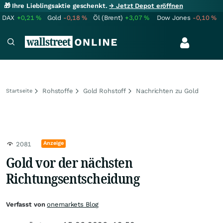
🎁 Ihre Lieblingsaktie geschenkt.
→ Jetzt Depot eröffnen
DAX
+0,21
%
Gold
-0,18
%
Öl (Brent)
+3,07
%
Dow Jones
-0,10
%
Rohstoffe
Gold Rohstoff
Nachrichten zu Gold
Startseite
Anzeige
2081
Gold vor der nächsten
Richtungsentscheidung
Verfasst von
onemarkets Blog