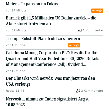
Meter – Expansion im Fokus
vor 34 Minuten
Anzeige
Barrick gibt 1,5 Milliarden US-Dollar zurück – die
Aktie stürzt trotzdem ab
vor 52 Minuten
1 Kommentar
Trumps Rohstoff-Plan droht zu scheitern
vor 1 Stunde
Anzeige
Caledonia Mining Corporation PLC: Results for the
Quarter and Half Year Ended June 30, 2026; Details
of Management Conference Call; Dividend
Declaration
vor 1 Stunde
Der Ölmarkt wird nervös: Was Iran jetzt von den
USA verlangt
heute 11:45
3 Kommentare
Nervosität nimmt zu: Index signalisiert Angst -
10.08.2026