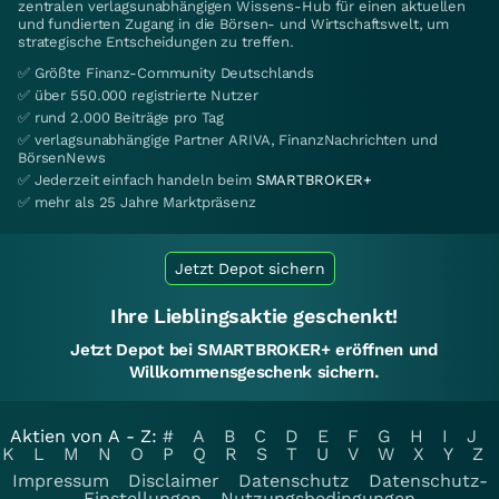
zentralen verlagsunabhängigen Wissens-Hub für einen aktuellen
und fundierten Zugang in die Börsen- und Wirtschaftswelt, um
strategische Entscheidungen zu treffen.
✅ Größte Finanz-Community Deutschlands
✅ über 550.000 registrierte Nutzer
✅ rund 2.000 Beiträge pro Tag
✅ verlagsunabhängige Partner ARIVA, FinanzNachrichten und
BörsenNews
✅ Jederzeit einfach handeln beim
SMARTBROKER+
✅ mehr als 25 Jahre Marktpräsenz
Jetzt Depot sichern
Ihre Lieblingsaktie geschenkt!
Jetzt Depot bei SMARTBROKER+ eröffnen und
Willkommensgeschenk sichern.
Aktien von A - Z:
#
A
B
C
D
E
F
G
H
I
J
K
L
M
N
O
P
Q
R
S
T
U
V
W
X
Y
Z
Impressum
Disclaimer
Datenschutz
Datenschutz-
Einstellungen
Nutzungsbedingungen