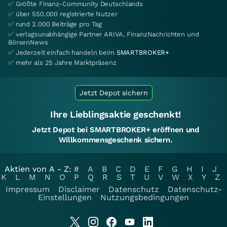
✅ Größte Finanz-Community Deutschlands
✅ über 550.000 registrierte Nutzer
✅ rund 2.000 Beiträge pro Tag
✅ verlagsunabhängige Partner ARIVA, FinanzNachrichten und
BörsenNews
✅ Jederzeit einfach handeln beim
SMARTBROKER+
✅ mehr als 25 Jahre Marktpräsenz
Jetzt Depot sichern
Ihre Lieblingsaktie geschenkt!
Jetzt Depot bei SMARTBROKER+ eröffnen und
Willkommensgeschenk sichern.
Aktien von A - Z:
#
A
B
C
D
E
F
G
H
I
J
K
L
M
N
O
P
Q
R
S
T
U
V
W
X
Y
Z
Impressum
Disclaimer
Datenschutz
Datenschutz-
Einstellungen
Nutzungsbedingungen