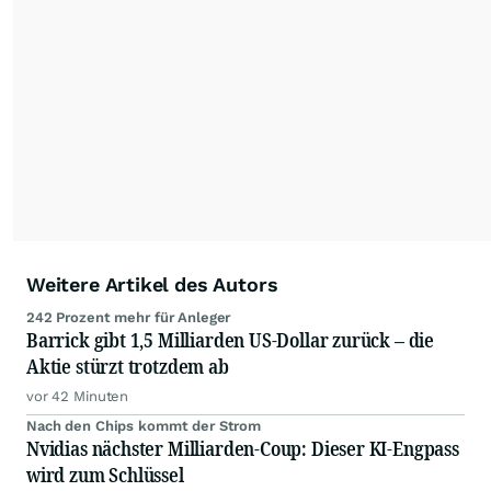
mit ihren Kolleginnen und Kollegen aus den
Partnerredaktionen exklusiv, fundiert,
ausgewogen sowie unabhängig für den Anleger.
Die Zentralredaktion recherchiert intensiv, um
Anlegern der Kategorie Selbstentscheider
relevante Informationen für ihre
Anlageentscheidungen liefern zu können.
NEU:
Podcast "Börse, Baby!"
Weitere Artikel des Autors
242 Prozent mehr für Anleger
Barrick gibt 1,5 Milliarden US-Dollar zurück – die
Aktie stürzt trotzdem ab
vor 42 Minuten
Nach den Chips kommt der Strom
Nvidias nächster Milliarden-Coup: Dieser KI-Engpass
wird zum Schlüssel