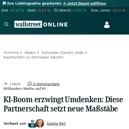
🎁 Ihre Lieblingsaktie geschenkt.
→ Jetzt Depot eröffnen
DAX
+0,12
%
Gold
-0,14
%
Öl (Brent)
+3,01
%
Dow Jones
-0,11
%
Aktien
Schneider Electric Aktie
Startseite
Nachrichten zu Schneider Electric
14849
0 Kommentare
Milliarden-Wette auf KI
KI-Boom erzwingt Umdenken: Diese
Partnerschaft setzt neue Maßstäbe
Verfasst von
Saskia Reh