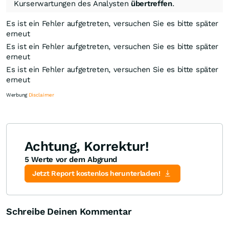
Kurserwartungen des Analysten
übertreffen
.
Es ist ein Fehler aufgetreten, versuchen Sie es bitte später
erneut
Es ist ein Fehler aufgetreten, versuchen Sie es bitte später
erneut
Es ist ein Fehler aufgetreten, versuchen Sie es bitte später
erneut
Werbung
Disclaimer
Achtung, Korrektur!
5 Werte vor dem Abgrund
Knock-Out-Suche
Optionsschein-Suche
Zertifikate-Suche
Jetzt Report kostenlos herunterladen!
Schreibe Deinen Kommentar