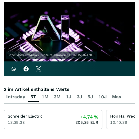
Foto: Ales Utouka - picture alliance / CHROMORANGE
2 im Artikel enthaltene Werte
Intraday
5T
1M
3M
1J
3J
5J
10J
Max
Schneider Electric
+4,74
%
13:39:38
305,35
EUR
13:40:39