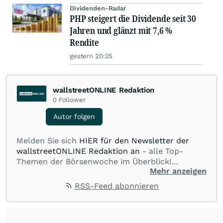
Dividenden-Radar
PHP steigert die Dividende seit 30
Jahren und glänzt mit 7,6 %
Rendite
gestern 20:25
wallstreetONLINE Redaktion
0
Follower
Autor folgen
Melden Sie sich
HIER für den Newsletter der
wallstreetONLINE Redaktion an
- alle Top-
Themen der Börsenwoche im Überblick!
Mehr anzeigen
Verpassen Sie kein wichtiges Anleger-Thema!
Für
Beiträge auf diesem journalistischen Channel ist
RSS-Feed abonnieren
die Chefredaktion der wallstreetONLINE
Redaktion verantwortlich.
Die Fachjournalisten
der wallstreetONLINE Redaktion berichten hier