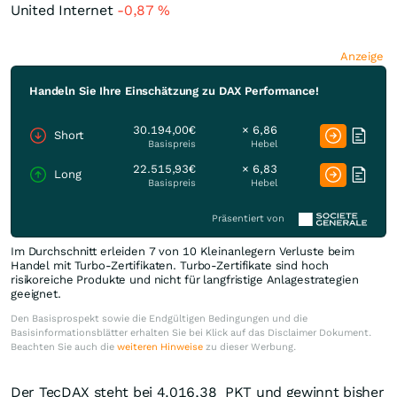
United Internet
-0,87
%
Anzeige
Handeln Sie Ihre Einschätzung zu DAX Performance!
30.194,00€
× 6,86
Short
Basispreis
Hebel
22.515,93€
× 6,83
Long
Basispreis
Hebel
Präsentiert von
Im Durchschnitt erleiden 7 von 10 Kleinanlegern Verluste beim
Handel mit Turbo-Zertifikaten. Turbo-Zertifikate sind hoch
risikoreiche Produkte und nicht für langfristige Anlagestrategien
geeignet.
Den Basisprospekt sowie die Endgültigen Bedingungen und die
Basisinformationsblätter erhalten Sie bei Klick auf das Disclaimer Dokument.
Beachten Sie auch die
weiteren Hinweise
zu dieser Werbung.
Der TecDAX steht bei 4.016,38
PKT
und gewinnt bisher