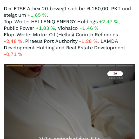
Der FTSE Athex 20 bewegt sich bei 6.150,00
PKT
und
steigt um
+1,65
%
.
Top-Werte: HELLENiQ ENERGY Holdings
+2,47
%
,
Public Power
+1,83
%
, Viohalco
+1,46
%
Flop-Werte: Motor Oil (Hellas) Corinth Refineries
-2,48
%
, Piraeus Port Authority
-1,28
%
, LAMDA
Development Holding and Real Estate Development
-0,71
%
Überspringen