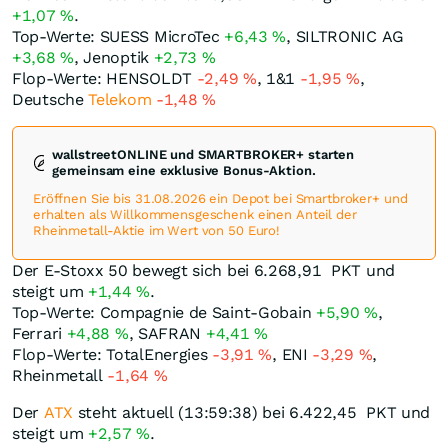
+1,07
%
.
Top-Werte: SUESS MicroTec
+6,43
%
, SILTRONIC AG
+3,68
%
, Jenoptik
+2,73
%
Flop-Werte: HENSOLDT
-2,49
%
, 1&1
-1,95
%
,
Deutsche
Telekom
-1,48
%
wallstreetONLINE und SMARTBROKER+ starten
gemeinsam eine exklusive Bonus-Aktion.
Eröffnen Sie bis 31.08.2026 ein Depot bei Smartbroker+ und
erhalten als Willkommensgeschenk einen Anteil der
Rheinmetall-Aktie im Wert von 50 Euro!
Der E-Stoxx 50 bewegt sich bei 6.268,91
PKT
und
steigt um
+1,44
%
.
Top-Werte: Compagnie de Saint-Gobain
+5,90
%
,
Ferrari
+4,88
%
, SAFRAN
+4,41
%
Flop-Werte: TotalEnergies
-3,91
%
, ENI
-3,29
%
,
Rheinmetall
-1,64
%
Der
ATX
steht aktuell (13:59:38) bei 6.422,45
PKT
und
steigt um
+2,57
%
.