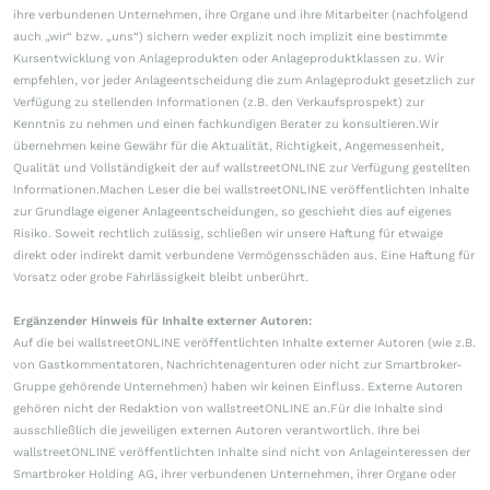
ihre verbundenen Unternehmen, ihre Organe und ihre Mitarbeiter (nachfolgend
auch „wir“ bzw. „uns“) sichern weder explizit noch implizit eine bestimmte
Kursentwicklung von Anlageprodukten oder Anlageproduktklassen zu. Wir
empfehlen, vor jeder Anlageentscheidung die zum Anlageprodukt gesetzlich zur
Verfügung zu stellenden Informationen (z.B. den Verkaufsprospekt) zur
Kenntnis zu nehmen und einen fachkundigen Berater zu konsultieren.Wir
übernehmen keine Gewähr für die Aktualität, Richtigkeit, Angemessenheit,
Qualität und Vollständigkeit der auf wallstreetONLINE zur Verfügung gestellten
Informationen.Machen Leser die bei wallstreetONLINE veröffentlichten Inhalte
zur Grundlage eigener Anlageentscheidungen, so geschieht dies auf eigenes
Risiko. Soweit rechtlich zulässig, schließen wir unsere Haftung für etwaige
direkt oder indirekt damit verbundene Vermögensschäden aus. Eine Haftung für
Vorsatz oder grobe Fahrlässigkeit bleibt unberührt.
Ergänzender Hinweis für Inhalte externer Autoren:
Auf die bei wallstreetONLINE veröffentlichten Inhalte externer Autoren (wie z.B.
von Gastkommentatoren, Nachrichtenagenturen oder nicht zur Smartbroker-
Gruppe gehörende Unternehmen) haben wir keinen Einfluss. Externe Autoren
gehören nicht der Redaktion von wallstreetONLINE an.Für die Inhalte sind
ausschließlich die jeweiligen externen Autoren verantwortlich. Ihre bei
wallstreetONLINE veröffentlichten Inhalte sind nicht von Anlageinteressen der
Smartbroker Holding AG, ihrer verbundenen Unternehmen, ihrer Organe oder