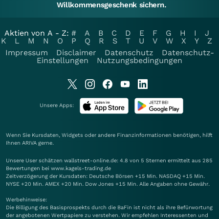
Willkommensgeschenk sichern.
Aktien von A - Z:
#
A
B
C
D
E
F
G
H
I
J
K
L
M
N
O
P
Q
R
S
T
U
V
W
X
Y
Z
Impressum
Disclaimer
Datenschutz
Datenschutz-
Einstellungen
Nutzungsbedingungen
Unsere Apps:
Wenn Sie Kursdaten, Widgets oder andere Finanzinformationen benötigen, hilft
Ihnen
ARIVA
gerne.
Unsere User schätzen wallstreet-online.de: 4.8 von 5 Sternen ermittelt aus 285
Bewertungen bei www.kagels-trading.de
Zeitverzögerung der Kursdaten: Deutsche Börsen +15 Min. NASDAQ +15 Min.
NYSE +20 Min. AMEX +20 Min. Dow Jones +15 Min. Alle Angaben ohne Gewähr.
Werbehinweise:
Die Billigung des Basisprospekts durch die BaFin ist nicht als ihre Befürwortung
der angebotenen Wertpapiere zu verstehen. Wir empfehlen Interessenten und