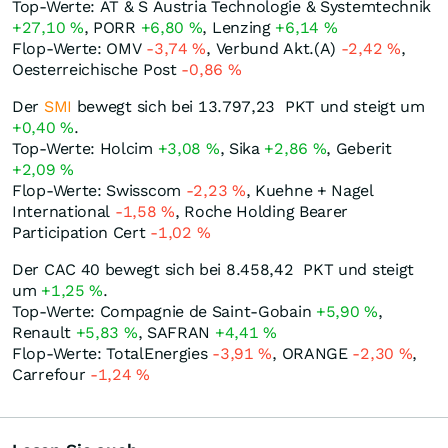
Top-Werte: AT & S Austria Technologie & Systemtechnik
+27,10
%
, PORR
+6,80
%
, Lenzing
+6,14
%
Flop-Werte: OMV
-3,74
%
, Verbund Akt.(A)
-2,42
%
,
Oesterreichische Post
-0,86
%
Der
SMI
bewegt sich bei 13.797,23
PKT
und steigt um
+0,40
%
.
Top-Werte: Holcim
+3,08
%
, Sika
+2,86
%
, Geberit
+2,09
%
Flop-Werte: Swisscom
-2,23
%
, Kuehne + Nagel
International
-1,58
%
, Roche Holding Bearer
Participation Cert
-1,02
%
Der CAC 40 bewegt sich bei 8.458,42
PKT
und steigt
um
+1,25
%
.
Top-Werte: Compagnie de Saint-Gobain
+5,90
%
,
Renault
+5,83
%
, SAFRAN
+4,41
%
Flop-Werte: TotalEnergies
-3,91
%
, ORANGE
-2,30
%
,
Carrefour
-1,24
%