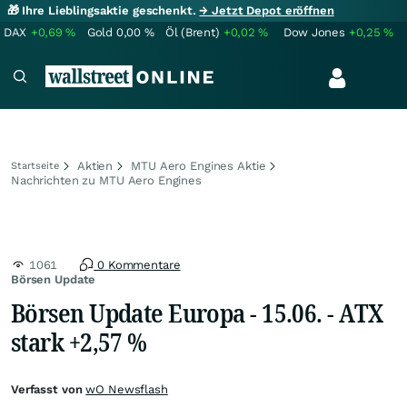
🎁 Ihre Lieblingsaktie geschenkt.
→ Jetzt Depot eröffnen
DAX
+0,69
%
Gold
0,00
%
Öl (Brent)
+0,02
%
Dow Jones
+0,25
%
Aktien
MTU Aero Engines Aktie
Startseite
Nachrichten zu MTU Aero Engines
1061
0 Kommentare
Börsen Update
Börsen Update Europa - 15.06. - ATX
stark +2,57 %
Verfasst von
wO Newsflash