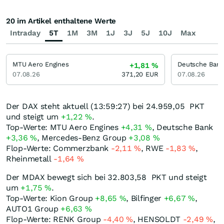
20 im Artikel enthaltene Werte
Intraday
5T
1M
3M
1J
3J
5J
10J
Max
MTU Aero Engines
Deutsche Bank
+1,81
%
07.08.26
371,20
EUR
07.08.26
Der DAX steht aktuell (13:59:27) bei 24.959,05
PKT
und steigt um
+1,22
%
.
Top-Werte: MTU Aero Engines
+4,31
%
, Deutsche Bank
+3,36
%
, Mercedes-Benz Group
+3,08
%
Flop-Werte: Commerzbank
-2,11
%
, RWE
-1,83
%
,
Rheinmetall
-1,64
%
Der MDAX bewegt sich bei 32.803,58
PKT
und steigt
um
+1,75
%
.
Top-Werte: Kion Group
+8,65
%
, Bilfinger
+6,67
%
,
AUTO1 Group
+6,63
%
Flop-Werte: RENK Group
-4,40
%
, HENSOLDT
-2,49
%
,