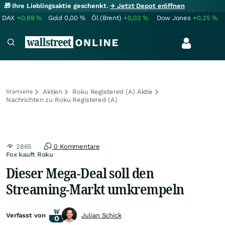
🎁 Ihre Lieblingsaktie geschenkt.
→ Jetzt Depot eröffnen
DAX
+0,69
%
Gold
0,00
%
Öl (Brent)
+0,02
%
Dow Jones
+0,25
%
Aktien
Roku Registered (A) Aktie
Startseite
Nachrichten zu Roku Registered (A)
2865
0 Kommentare
Fox kauft Roku
Dieser Mega-Deal soll den
Streaming-Markt umkrempeln
Verfasst von
Julian Schick