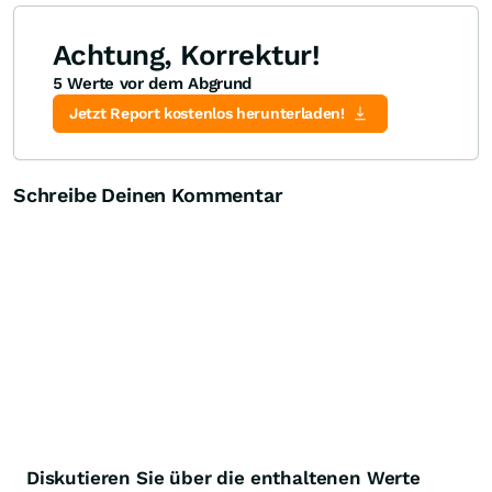
Achtung, Korrektur!
5 Werte vor dem Abgrund
Knock-Out-Suche
Optionsschein-Suche
Zertifikate-Suche
Jetzt Report kostenlos herunterladen!
Schreibe Deinen Kommentar
Diskutieren Sie über die enthaltenen Werte