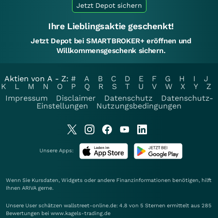
Jetzt Depot sichern
Ihre Lieblingsaktie geschenkt!
Jetzt Depot bei SMARTBROKER+ eröffnen und
Willkommensgeschenk sichern.
Aktien von A - Z:
#
A
B
C
D
E
F
G
H
I
J
K
L
M
N
O
P
Q
R
S
T
U
V
W
X
Y
Z
Impressum
Disclaimer
Datenschutz
Datenschutz-
Einstellungen
Nutzungsbedingungen
Unsere Apps:
Wenn Sie Kursdaten, Widgets oder andere Finanzinformationen benötigen, hilft
Ihnen
ARIVA
gerne.
Unsere User schätzen wallstreet-online.de: 4.8 von 5 Sternen ermittelt aus 285
Bewertungen bei www.kagels-trading.de