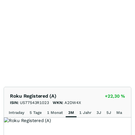
Roku Registered (A)
+22,30
%
ISIN:
US77543R1023
WKN:
A2DW4X
Intraday
5 Tage
1 Monat
3M
1 Jahr
3J
5J
Max