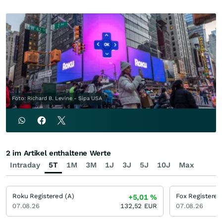
Foto: Richard B. Levine - Sipa USA
2 im Artikel enthaltene Werte
Intraday
5T
1M
3M
1J
3J
5J
10J
Max
Roku Registered (A)
Fox Registered
+5,01
%
07.08.26
132,52
EUR
07.08.26