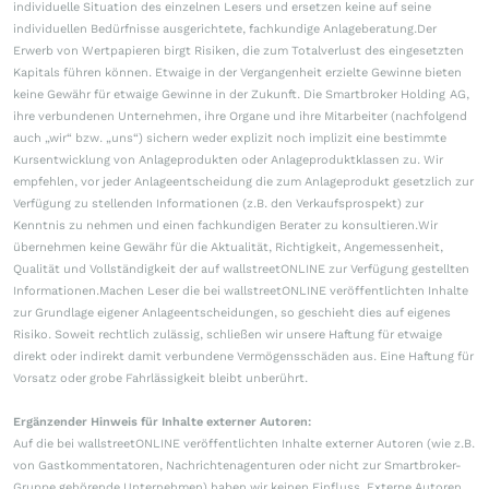
individuelle Situation des einzelnen Lesers und ersetzen keine auf seine
individuellen Bedürfnisse ausgerichtete, fachkundige Anlageberatung.Der
Erwerb von Wertpapieren birgt Risiken, die zum Totalverlust des eingesetzten
Kapitals führen können. Etwaige in der Vergangenheit erzielte Gewinne bieten
keine Gewähr für etwaige Gewinne in der Zukunft. Die Smartbroker Holding AG,
ihre verbundenen Unternehmen, ihre Organe und ihre Mitarbeiter (nachfolgend
auch „wir“ bzw. „uns“) sichern weder explizit noch implizit eine bestimmte
Kursentwicklung von Anlageprodukten oder Anlageproduktklassen zu. Wir
empfehlen, vor jeder Anlageentscheidung die zum Anlageprodukt gesetzlich zur
Verfügung zu stellenden Informationen (z.B. den Verkaufsprospekt) zur
Kenntnis zu nehmen und einen fachkundigen Berater zu konsultieren.Wir
übernehmen keine Gewähr für die Aktualität, Richtigkeit, Angemessenheit,
Qualität und Vollständigkeit der auf wallstreetONLINE zur Verfügung gestellten
Informationen.Machen Leser die bei wallstreetONLINE veröffentlichten Inhalte
zur Grundlage eigener Anlageentscheidungen, so geschieht dies auf eigenes
Risiko. Soweit rechtlich zulässig, schließen wir unsere Haftung für etwaige
direkt oder indirekt damit verbundene Vermögensschäden aus. Eine Haftung für
Vorsatz oder grobe Fahrlässigkeit bleibt unberührt.
Ergänzender Hinweis für Inhalte externer Autoren:
Auf die bei wallstreetONLINE veröffentlichten Inhalte externer Autoren (wie z.B.
von Gastkommentatoren, Nachrichtenagenturen oder nicht zur Smartbroker-
Gruppe gehörende Unternehmen) haben wir keinen Einfluss. Externe Autoren