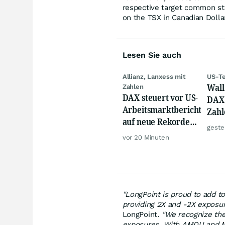
respective target common sto
on the TSX in Canadian Dolla
Lesen Sie auch
Allianz, Lanxess mit
US-Te
Wall 
Zahlen
DAX steuert vor US-
DAX 
Arbeitsmarktbericht
Zahl
auf neue Rekorde
Tele
geste
zu, Öl steigt
vor 20 Minuten
"LongPoint is proud to add t
providing 2X and -2X exposu
LongPoint.
"We recognize the
exposures. With AMDU and M