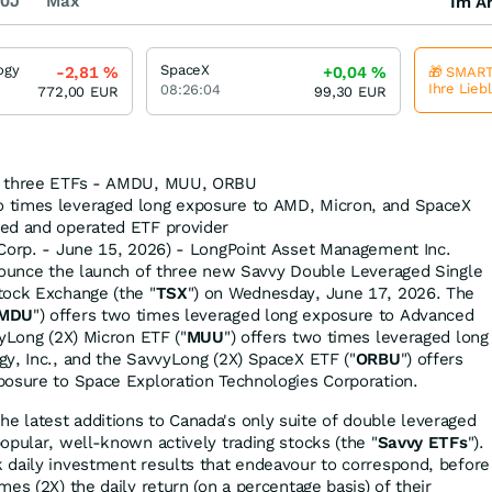
0J
Max
Im Ar
ogy
SpaceX
-2,81
%
+0,04
%
🎁 SMART
Ihre Lieb
08:26:04
772,00
EUR
99,30
EUR
ch three ETFs - AMDU, MUU, ORBU
 times leveraged long exposure to AMD, Micron, and SpaceX
ned and operated ETF provider
 Corp. - June 15, 2026) - LongPoint Asset Management Inc.
nnounce the launch of three new Savvy Double Leveraged Single
tock Exchange (the "
TSX
") on Wednesday, June 17, 2026. The
MDU
") offers two times leveraged long exposure to Advanced
vyLong (2X) Micron ETF ("
MUU
") offers two times leveraged long
y, Inc., and the SavvyLong (2X) SpaceX ETF ("
ORBU
") offers
posure to Space Exploration Technologies Corporation.
 latest additions to Canada's only suite of double leveraged
opular, well-known actively trading stocks (the "
Savvy ETFs
").
 daily investment results that endeavour to correspond, before
es (2X) the daily return (on a percentage basis) of their