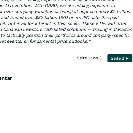
he AI revolution. With ORBU, we are adding exposure to
 ever company valuation at listing at approximately $2 trillion
and traded over $82 billion USD on its IPO date this past
ificant investor interest in this issuer. These ETFs will offer
 Canadian investors TSX-listed solutions — trading in Canadian
o tactically position their portfolios around company-specific
ket events, or fundamental price outlooks."
Seite 1 von 3
Seite 2 ►
entar