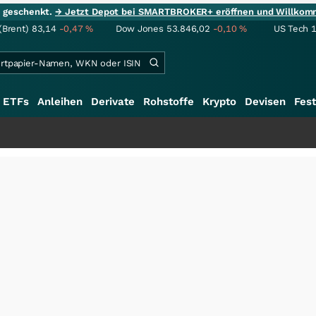
ie geschenkt.
→ Jetzt Depot bei SMARTBROKER+ eröffnen und Willkom
(Brent)
83,14
-0,47
%
Dow Jones
53.846,02
-0,10
%
US Tech 
ETFs
Anleihen
Derivate
Rohstoffe
Krypto
Devisen
Fest
+