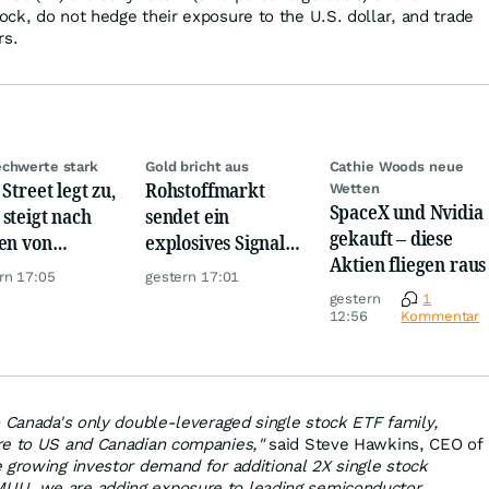
ck, do not hedge their exposure to the U.S. dollar, and trade
rs.
chwerte stark
Gold bricht aus
Cathie Woods neue
Street legt zu,
Rohstoffmarkt
Wetten
SpaceX und Nvidia
steigt nach
sendet ein
gekauft – diese
en von
explosives Signal:
Aktien fliegen raus
kom, Henkel
China kauft Gold
rn 17:05
gestern 17:01
wie verrückt!
gestern
1
12:56
Kommentar
o Canada's only double-leveraged single stock ETF family,
re to US and Canadian companies,"
said Steve Hawkins, CEO of
 growing investor demand for additional 2X single stock
UU, we are adding exposure to leading semiconductor