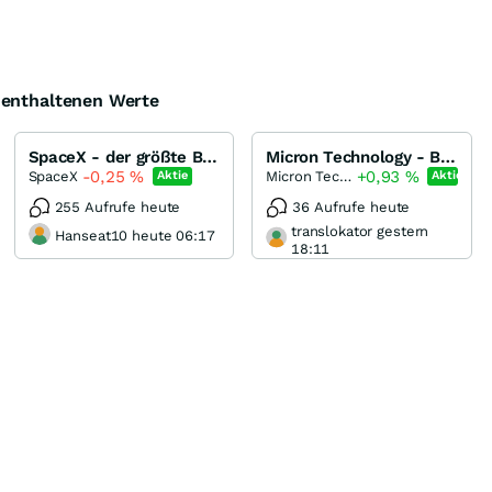
e enthaltenen Werte
SpaceX - der größte Börsengang der Welt
Micron Technology - Boden gefunden?
-0,25
%
+0,93
%
SpaceX
Micron Technology
Aktie
Aktie
255 Aufrufe heute
36 Aufrufe heute
translokator gestern
Hanseat10 heute 06:17
18:11