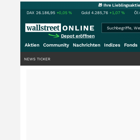
🎁 Ihre Lieblingsakt
DAX
26.186,95
+0,05
%
Gold
4.285,76
+1,07
%
Öl 
Depot eröffnen
Aktien
Community
Nachrichten
Indizes
Fonds
NEWS TICKER