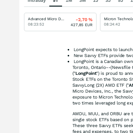
Intraday
5T
1M
3M
1J
3J
5J
1
Advanced Micro Devices
Micron Technol
-2,70
%
08:23:52
08:24:42
427,85
EUR
LongPoint expects to laun
New Savvy ETFs provide two
LongPoint is a Canadian ow
Toronto, Ontario--(Newsfile
("
LongPoint
") is proud to a
Stock ETFs on the Toronto S
SavvyLong (2X) AMD ETF ("
A
Micro Devices, Inc., the Sav
exposure to Micron Technolog
two times leveraged long ex
AMDU, MUU, and ORBU are the
single stock ETFs based on p
These three Savvy ETFs seek
fees and expenses, to two tim