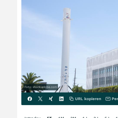
Foto: stock.adobe.com
URL kopieren
Per