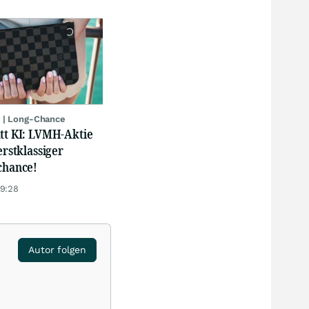
 | Long-Chance
att KI: LVMH-Aktie
erstklassiger
chance!
19:28
Autor folgen