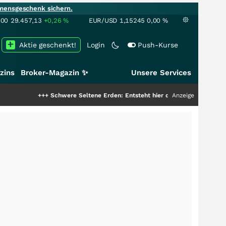
mensgeschenk sichern.
100
29.457,13
+0,26
%
EUR/USD
1,15245
0,00
%
Aktie geschenkt!
Login
Push-Kurse
zins
Broker-Magazin ✨
Unsere Services
++
Schwere Seltene Erden: Entsteht hier die nächste Milliardenstory?
Anzeige
+++