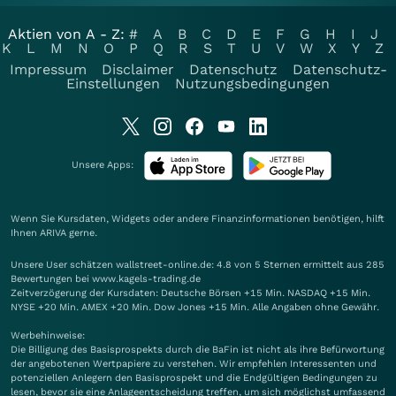
Aktien von A - Z:
#
A
B
C
D
E
F
G
H
I
J
K
L
M
N
O
P
Q
R
S
T
U
V
W
X
Y
Z
Impressum
Disclaimer
Datenschutz
Datenschutz-
Einstellungen
Nutzungsbedingungen
Unsere Apps:
Wenn Sie Kursdaten, Widgets oder andere Finanzinformationen benötigen, hilft
Ihnen
ARIVA
gerne.
Unsere User schätzen wallstreet-online.de: 4.8 von 5 Sternen ermittelt aus 285
Bewertungen bei www.kagels-trading.de
Zeitverzögerung der Kursdaten: Deutsche Börsen +15 Min. NASDAQ +15 Min.
NYSE +20 Min. AMEX +20 Min. Dow Jones +15 Min. Alle Angaben ohne Gewähr.
Werbehinweise:
Die Billigung des Basisprospekts durch die BaFin ist nicht als ihre Befürwortung
der angebotenen Wertpapiere zu verstehen. Wir empfehlen Interessenten und
potenziellen Anlegern den Basisprospekt und die Endgültigen Bedingungen zu
lesen, bevor sie eine Anlageentscheidung treffen, um sich möglichst umfassend