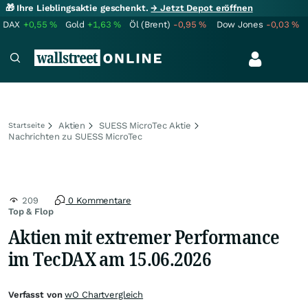
🎁 Ihre Lieblingsaktie geschenkt.
→ Jetzt Depot eröffnen
DAX
+0,55
%
Gold
+1,63
%
Öl (Brent)
-0,95
%
Dow Jones
-0,03
%
Aktien
SUESS MicroTec Aktie
Startseite
Nachrichten zu SUESS MicroTec
209
0 Kommentare
Top & Flop
Aktien mit extremer Performance
im TecDAX am 15.06.2026
Verfasst von
wO Chartvergleich