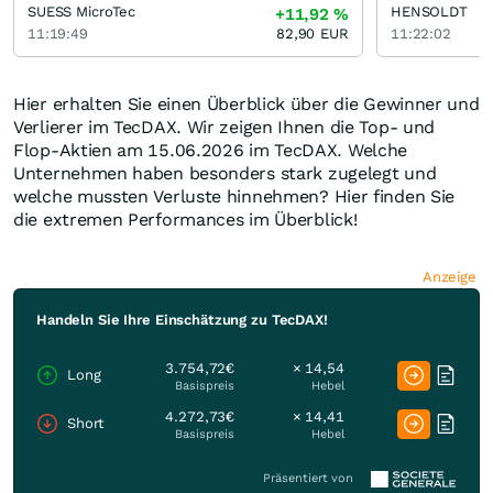
SUESS MicroTec
HENSOLDT
+11,92
%
11:19:49
82,90
EUR
11:22:02
Hier erhalten Sie einen Überblick über die Gewinner und
Verlierer im TecDAX. Wir zeigen Ihnen die Top- und
Flop-Aktien am 15.06.2026 im TecDAX. Welche
Unternehmen haben besonders stark zugelegt und
welche mussten Verluste hinnehmen? Hier finden Sie
die extremen Performances im Überblick!
Anzeige
Handeln Sie Ihre Einschätzung zu TecDAX!
3.754,72€
× 14,54
Long
Basispreis
Hebel
4.272,73€
× 14,41
Short
Basispreis
Hebel
Präsentiert von