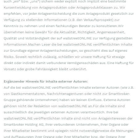
auch „wir“ bzw. „uns“) sichern weder explizit noch implizit eine bestimmte
Kursentwicklung von Anlageprodukten oder Anlageproduktklassen zu. Wir
empfehlen, vor jeder Anlageentscheidung die zum Anlageprodukt gesetzlich zur
Verfügung zu stellenden Informationen (z.B. den Verkaufsprospekt) zur
Kenntnis zu nehmen und einen fachkundigen Berater zu konsultieren.Wir
übernehmen keine Gewähr für die Aktualität, Richtigkeit, Angemessenheit,
Qualität und Vollständigkeit der auf wallstreetONLINE zur Verfügung gestellten
Informationen.Machen Leser die bei wallstreetONLINE veröffentlichten Inhalte
zur Grundlage eigener Anlageentscheidungen, so geschieht dies auf eigenes
Risiko. Soweit rechtlich zulässig, schließen wir unsere Haftung für etwaige
direkt oder indirekt damit verbundene Vermögensschäden aus. Eine Haftung für
Vorsatz oder grobe Fahrlässigkeit bleibt unberührt.
Ergänzender Hinweis für Inhalte externer Autoren:
Auf die bei wallstreetONLINE veröffentlichten Inhalte externer Autoren (wie z.B.
von Gastkommentatoren, Nachrichtenagenturen oder nicht zur Smartbroker-
Gruppe gehörende Unternehmen) haben wir keinen Einfluss. Externe Autoren
gehören nicht der Redaktion von wallstreetONLINE an.Für die Inhalte sind
ausschließlich die jeweiligen externen Autoren verantwortlich. Ihre bei
wallstreetONLINE veröffentlichten Inhalte sind nicht von Anlageinteressen der
Smartbroker Holding AG, ihrer verbundenen Unternehmen, ihrer Organe oder
ihrer Mitarbeiter bestimmt und spiegeln nicht notwendigerweise die Meinungen
und Auffassungen ihrer Organe oder ihrer Mitarbeiter bzw. der Organe ihrer