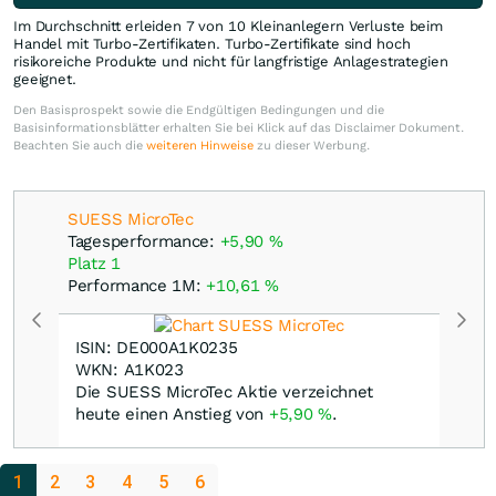
Im Durchschnitt erleiden 7 von 10 Kleinanlegern Verluste beim
Handel mit Turbo-Zertifikaten. Turbo-Zertifikate sind hoch
risikoreiche Produkte und nicht für langfristige Anlagestrategien
geeignet.
Den Basisprospekt sowie die Endgültigen Bedingungen und die
Basisinformationsblätter erhalten Sie bei Klick auf das Disclaimer Dokument.
Beachten Sie auch die
weiteren Hinweise
zu dieser Werbung.
SUESS MicroTec
Tagesperformance:
+5,90
%
Platz 1
Performance 1M:
+10,61
%
ISIN: DE000A1K0235
WKN: A1K023
Die SUESS MicroTec Aktie verzeichnet
heute einen Anstieg von
+5,90
%
.
1
2
3
4
5
6