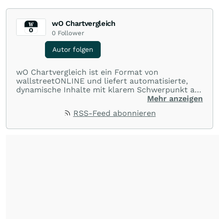
wO Chartvergleich
0
Follower
Autor folgen
wO Chartvergleich ist ein Format von
wallstreetONLINE und liefert automatisierte,
dynamische Inhalte mit klarem Schwerpunkt auf
Charts und Performance-Vergleiche. Im Fokus
Mehr anzeigen
stehen technische Entwicklungen und
RSS-Feed abonnieren
Kursverläufe einer breiten Auswahl an Aktien
und Indizes. So erhalten Anleger schnell einen
Überblick über auffällige Bewegungen und
spannende charttechnische Signale.