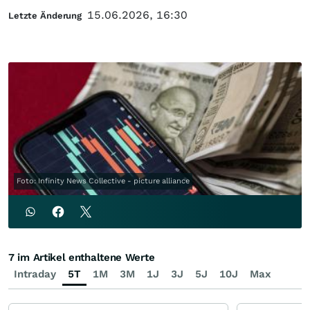
15.06.2026, 16:30
Letzte Änderung
Foto: Infinity News Collective - picture alliance
7 im Artikel enthaltene Werte
Intraday
5T
1M
3M
1J
3J
5J
10J
Max