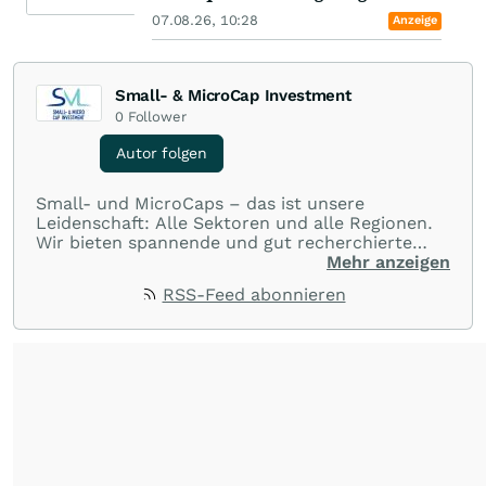
07.08.26, 10:28
Anzeige
Small- & MicroCap Investment
0
Follower
Autor folgen
Small- und MicroCaps – das ist unsere
Leidenschaft: Alle Sektoren und alle Regionen.
Wir bieten spannende und gut recherchierte
Einblicke in branchen- und marktbezogene
Mehr anzeigen
Nachrichten. Unsere Journalisten verfügen über
RSS-Feed abonnieren
umfangreiche Erfahrungen in der Branche und
berichten über ihre jeweiligen Sektoren, damit
Sie die neuesten Nachrichten von einigen der
besten Reporter des Landes erhalten.