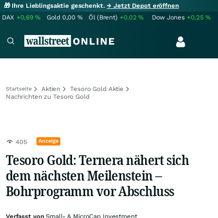
🎁 Ihre Lieblingsaktie geschenkt.
→ Jetzt Depot eröffnen
DAX
+0,69
%
Gold
0,00
%
Öl (Brent)
+0,02
%
Dow Jones
+0,25
%
Aktien
Tesoro Gold Aktie
Startseite
Nachrichten zu Tesoro Gold
Anzeige
405
Tesoro Gold: Ternera nähert sich
dem nächsten Meilenstein –
Bohrprogramm vor Abschluss
Verfasst von
Small- & MicroCap Investment