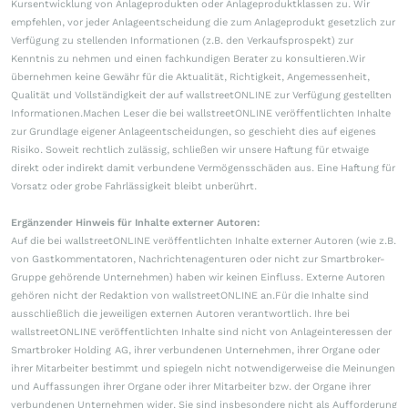
Kursentwicklung von Anlageprodukten oder Anlageproduktklassen zu. Wir
empfehlen, vor jeder Anlageentscheidung die zum Anlageprodukt gesetzlich zur
Verfügung zu stellenden Informationen (z.B. den Verkaufsprospekt) zur
Kenntnis zu nehmen und einen fachkundigen Berater zu konsultieren.Wir
übernehmen keine Gewähr für die Aktualität, Richtigkeit, Angemessenheit,
Qualität und Vollständigkeit der auf wallstreetONLINE zur Verfügung gestellten
Informationen.Machen Leser die bei wallstreetONLINE veröffentlichten Inhalte
zur Grundlage eigener Anlageentscheidungen, so geschieht dies auf eigenes
Risiko. Soweit rechtlich zulässig, schließen wir unsere Haftung für etwaige
direkt oder indirekt damit verbundene Vermögensschäden aus. Eine Haftung für
Vorsatz oder grobe Fahrlässigkeit bleibt unberührt.
Ergänzender Hinweis für Inhalte externer Autoren:
Auf die bei wallstreetONLINE veröffentlichten Inhalte externer Autoren (wie z.B.
von Gastkommentatoren, Nachrichtenagenturen oder nicht zur Smartbroker-
Gruppe gehörende Unternehmen) haben wir keinen Einfluss. Externe Autoren
gehören nicht der Redaktion von wallstreetONLINE an.Für die Inhalte sind
ausschließlich die jeweiligen externen Autoren verantwortlich. Ihre bei
wallstreetONLINE veröffentlichten Inhalte sind nicht von Anlageinteressen der
Smartbroker Holding AG, ihrer verbundenen Unternehmen, ihrer Organe oder
ihrer Mitarbeiter bestimmt und spiegeln nicht notwendigerweise die Meinungen
und Auffassungen ihrer Organe oder ihrer Mitarbeiter bzw. der Organe ihrer
verbundenen Unternehmen wider. Sie sind insbesondere nicht als Aufforderung