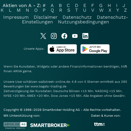
Aktien von A - Z:
#
A
B
C
D
E
F
G
H
I
J
K
L
M
N
O
P
Q
R
S
T
U
V
W
X
Y
Z
Impressum
Disclaimer
Datenschutz
Datenschutz-
Einstellungen
Nutzungsbedingungen
Unsere Apps:
Wenn Sie Kursdaten, Widgets oder andere Finanzinformationen benötigen, hilft
Ihnen
ARIVA
gerne.
Unsere User schätzen wallstreet-online.de: 4.8 von 5 Sternen ermittelt aus 285
Bewertungen bei www.kagels-trading.de
Zeitverzögerung der Kursdaten: Deutsche Börsen +15 Min. NASDAQ +15 Min.
NYSE +20 Min. AMEX +20 Min. Dow Jones +15 Min. Alle Angaben ohne Gewähr.
Copyright © 1998-2026 Smartbroker Holding AG - Alle Rechte vorbehalten.
Mit Unterstützung von:
Daten & Kurse von: