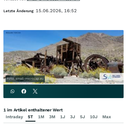
15.06.2026, 16:52
Letzte Änderung
Foto: small-microcap.eu
1 im Artikel enthaltener Wert
Intraday
5T
1M
3M
1J
3J
5J
10J
Max