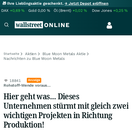
🎁 Ihre Lieblingsaktie geschenkt.
→ Jetzt Depot eröffnen
DAX
+0,69
%
Gold
0,00
%
Öl (Brent)
+0,02
%
Dow Jones
+0,25
%
Aktien
Blue Moon Metals Aktie
Startseite
Nachrichten zu Blue Moon Metals
Anzeige
18841
Rohstoff-Wende voraus...
Hier geht was… Dieses
Unternehmen stürmt mit gleich zwei
wichtigen Projekten in Richtung
Produktion!