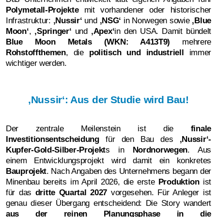
Polymetall-Projekte
mit vorhandener oder historischer
Infrastruktur:
‚Nussir‘
und
‚NSG‘
in Norwegen sowie
‚
Blue
Moon‘
,
‚Springer‘
und
‚Apex‘
in den USA. Damit bündelt
Blue Moon Metals (WKN: A413T9)
mehrere
Rohstoffthemen
, die
politisch und industriell
immer
wichtiger werden.
‚Nussir‘: Aus der Studie wird Bau!
Der zentrale Meilenstein ist die
finale
Investitionsentscheidung
für den Bau des
‚Nussir‘-
Kupfer-Gold-Silber-Projekt
s in
Nordnorwegen
. Aus
einem Entwicklungsprojekt wird damit ein konkretes
Bauprojekt
. Nach Angaben des Unternehmens begann der
Minenbau bereits im April 2026, die erste
Produktion
ist
für das
dritte Quartal
2027
vorgesehen. Für Anleger ist
genau dieser Übergang entscheidend: Die Story wandert
aus der reinen Planungsphase in die