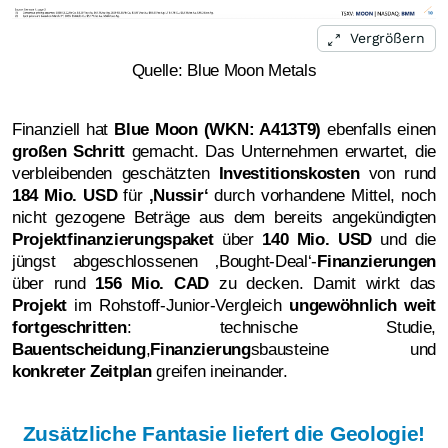
Vergrößern
Quelle: Blue Moon Metals
Finanziell hat
Blue Moon (WKN: A413T9)
ebenfalls einen
großen Schritt
gemacht. Das Unternehmen erwartet, die
verbleibenden geschätzten
Investitionskosten
von rund
184 Mio. USD
für
‚Nussir‘
durch vorhandene Mittel, noch
nicht gezogene Beträge aus dem bereits angekündigten
Projektfinanzierungspaket
über
140 Mio. USD
und die
jüngst abgeschlossenen ‚Bought-Deal‘-
Finanzierungen
über rund
156 Mio. CAD
zu decken. Damit wirkt das
Projekt
im Rohstoff-Junior-Vergleich
ungewöhnlich weit
fortgeschritten
: technische Studie,
Bauentscheidung
,
Finanzierung
sbausteine und
konkreter Zeitplan
greifen ineinander.
Zusätzliche Fantasie liefert die Geologie!