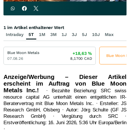
1 im Artikel enthaltener Wert
Intraday
5T
1M
3M
1J
3J
5J
10J
Max
Blue Moon Metals
+18,63
%
Blue Moon Met
07.08.26
8,1700
CAD
Anzeige/Werbung – Dieser Artikel
erscheint im Auftrag von Blue Moon
Metals Inc.!
· Bezahlte Beziehung: SRC swiss
resource capital AG unterhält einen entgeltlichen IR-
Beratervertrag mit Blue Moon Metals Inc. · Ersteller: JS
Research GmbH, Olsberg · Autor: Jörg Schulte (GF JS
Research GmbH) · Vergütung durch SRC ·
Erstveröffentlichung: 16. Juni 2026, 5:36 Uhr Europa/Berlin
·