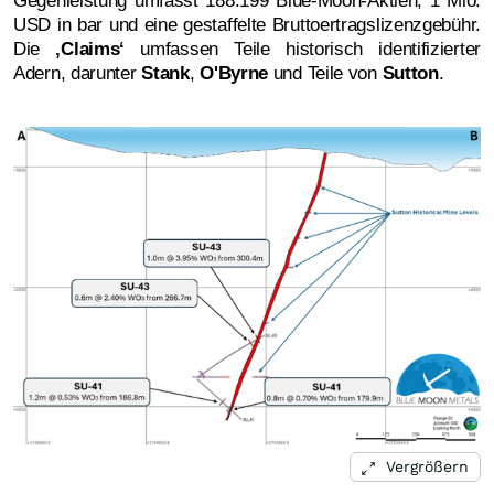
Gegenleistung umfasst 188.199 Blue-Moon-Aktien, 1 Mio.
USD in bar und eine gestaffelte Bruttoertragslizenzgebühr.
Die
‚Claims‘
umfassen Teile historisch identifizierter
Adern, darunter
Stank
,
O'Byrne
und Teile von
Sutton
.
Vergrößern