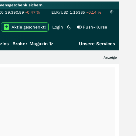
mensgeschenk sichern.
00
29.390,89
-0,47
%
EUR/USD
1,15385
-0,14
%
Aktie geschenkt!
Login
Push-Kurse
zins
Broker-Magazin ✨
Unsere Services
Anzeige