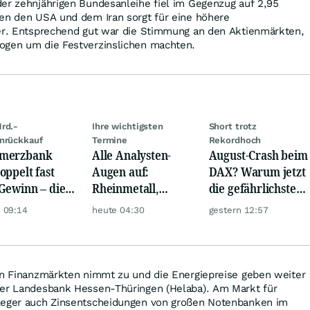
der zehnjährigen Bundesanleihe fiel im Gegenzug auf 2,95
hen den USA und dem Iran sorgt für eine höhere
ger. Entsprechend gut war die Stimmung an den Aktienmärkten,
ogen um die Festverzinslichen machten.
rd.-
Ihre wichtigsten
Short trotz
nrückkauf
Termine
Rekordhoch
merzbank
Alle Analysten-
August-Crash beim
oppelt fast
Augen auf:
DAX? Warum jetzt
Gewinn – die
Rheinmetall,
die gefährlichste
e schwankt
Deutsche Telekom,
Phase beginnt
 09:14
heute 04:30
gestern 12:57
Siemens, Airbnb &
Lyft
den Finanzmärkten nimmt zu und die Energiepreise geben weiter
der Landesbank Hessen-Thüringen (Helaba). Am Markt für
leger auch Zinsentscheidungen von großen Notenbanken im