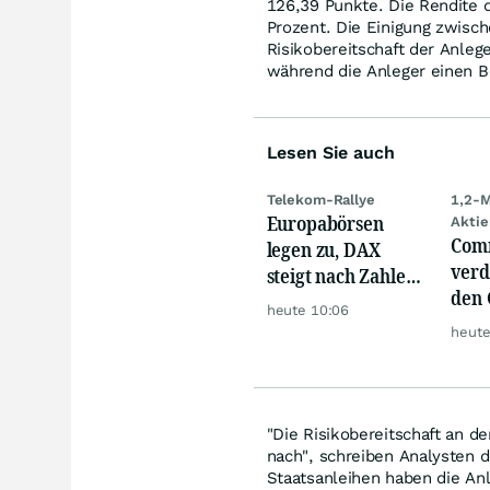
126,39 Punkte. Die Rendite 
Prozent. Die Einigung zwisc
Risikobereitschaft der Anle
während die Anleger einen B
Lesen Sie auch
Telekom-Rallye
1,2-M
Europabörsen
Aktie
Com
legen zu, DAX
verd
steigt nach Zahlen
den 
von Rheinmetall,
heute 10:06
Akti
Merck
heute
wild
"Die Risikobereitschaft an 
nach", schreiben Analysten 
Staatsanleihen haben die An