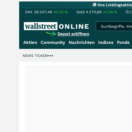
🎁 Ihre Lieblingsakt
DAX
26.207,48
+0,03
%
Gold
4.270,66
+0,56
%
Öl 
Depot eröffnen
Aktien
Community
Nachrichten
Indizes
Fonds
rdenstory?
+++
NEWS TICKER