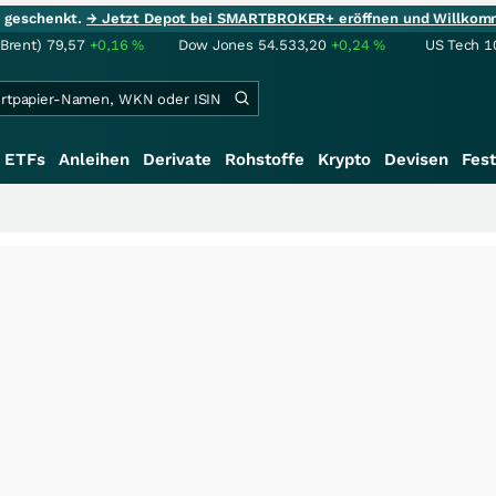
ie geschenkt.
→ Jetzt Depot bei SMARTBROKER+ eröffnen und Willkom
(Brent)
79,57
+0,16
%
Dow Jones
54.533,20
+0,24
%
US Tech 1
ETFs
Anleihen
Derivate
Rohstoffe
Krypto
Devisen
Fest