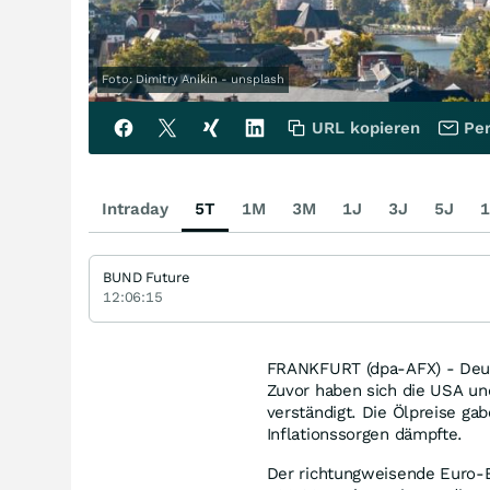
Foto: Dimitry Anikin - unsplash
URL kopieren
Per
Intraday
5T
1M
3M
1J
3J
5J
1
BUND Future
12:06:15
FRANKFURT (dpa-AFX) - Deut
Zuvor haben sich die USA un
verständigt. Die Ölpreise ga
Inflationssorgen dämpfte.
Der richtungweisende Euro-B