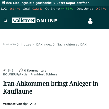
🎁 Ihre Lieblingsaktie geschenkt.
→ Jetzt Depot eröffnen
DAX
-0,14
%
Gold
-0,23
%
Öl (Brent)
+4,73
%
Dow Jones
-0,94
%
Indizes
DAX Index
Nachrichten zu DAX
Startseite
549
0 Kommentare
ROUNDUP/Aktien Frankfurt Schluss
Iran-Abkommen bringt Anleger in
Kauflaune
Verfasst von
dpa-AFX