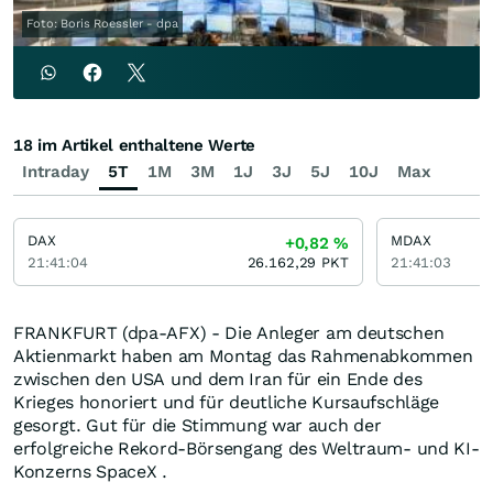
Foto: Boris Roessler - dpa
18 im Artikel enthaltene Werte
Intraday
5T
1M
3M
1J
3J
5J
10J
Max
DAX
MDAX
+0,82
%
21:41:04
26.162,29
PKT
21:41:03
FRANKFURT (dpa-AFX) - Die Anleger am deutschen
Aktienmarkt haben am Montag das Rahmenabkommen
zwischen den USA und dem Iran für ein Ende des
Krieges honoriert und für deutliche Kursaufschläge
gesorgt. Gut für die Stimmung war auch der
erfolgreiche Rekord-Börsengang des Weltraum- und KI-
Konzerns SpaceX .