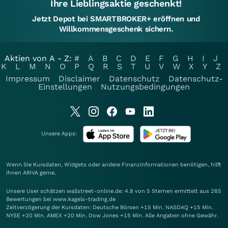
Ihre Lieblingsaktie geschenkt!
Jetzt Depot bei SMARTBROKER+ eröffnen und
Willkommensgeschenk sichern.
Aktien von A - Z:
#
A
B
C
D
E
F
G
H
I
J
K
L
M
N
O
P
Q
R
S
T
U
V
W
X
Y
Z
Impressum
Disclaimer
Datenschutz
Datenschutz-
Einstellungen
Nutzungsbedingungen
Unsere Apps:
Wenn Sie Kursdaten, Widgets oder andere Finanzinformationen benötigen, hilft
Ihnen
ARIVA
gerne.
Unsere User schätzen wallstreet-online.de: 4.8 von 5 Sternen ermittelt aus 285
Bewertungen bei www.kagels-trading.de
Zeitverzögerung der Kursdaten: Deutsche Börsen +15 Min. NASDAQ +15 Min.
NYSE +20 Min. AMEX +20 Min. Dow Jones +15 Min. Alle Angaben ohne Gewähr.