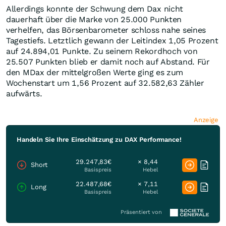
Allerdings konnte der Schwung dem Dax nicht
dauerhaft über die Marke von 25.000 Punkten
verhelfen, das Börsenbarometer schloss nahe seines
Tagestiefs. Letztlich gewann der Leitindex 1,05 Prozent
auf 24.894,01 Punkte. Zu seinem Rekordhoch von
25.507 Punkten blieb er damit noch auf Abstand. Für
den MDax der mittelgroßen Werte ging es zum
Wochenstart um 1,56 Prozent auf 32.582,63 Zähler
aufwärts.
Anzeige
Handeln Sie Ihre Einschätzung zu DAX Performance!
29.247,83€
× 8,44
Short
Basispreis
Hebel
22.487,68€
× 7,11
Long
Basispreis
Hebel
Präsentiert von