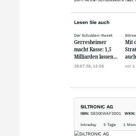
Lesen Sie auch
Der Schulden-Reset
Börse
Gerresheimer
Mit 
macht Kasse: 1,5
Stra
Milliarden lassen
auch
die Aktie
zuve
29.07.26, 12:26
vor 1
explodieren
unte
Akti
SILTRONIC AG
ISIN:
DE000WAF3001
WKN:
Intraday
5 Tage
1 Mon