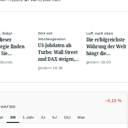
, Baby!
DAX mit
Luft nach oben
dieser
Die erfolgreichste
Wochengewinn
US-Jobdaten als
tegie finden
Währung der Welt
Turbo: Wall Street
 Sie
hängt die
und DAX steigen,
rlässig
Konkurrenz ab
 Stunde
gestern 18:00
Gold glänzt
rbewertete
gestern 18:38
en!
-4,13
%
WAF300
at
3M
1 Jahr
3J
5J
10J
Max