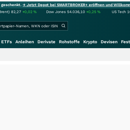
ie geschenkt.
→ Jetzt Depot bei SMARTBROKER+ eröffnen und Willkom
Brent)
82,27
+0,02
%
Dow Jones
54.036,10
+0,25
%
US Tech 1
ETFs
Anleihen
Derivate
Rohstoffe
Krypto
Devisen
Fest