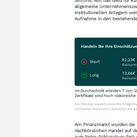
Siltronic will das Geld für 
allgemeine Unternehmenszwe
institutionellen Anlegern we
Aufnahme in den bestehenden
Handeln Sie Ihre Einschätzung
82,23€
Short
Basisprei
73,66€
Long
Basisprei
Im Durchschnitt erleiden 7 von 1
Zertifikate sind hoch risikoreich
Den Basisprospekt sowie die Endgültig
Disclaimer Dokument. Beachten Sie a
Am Finanzmarkt wurden die N
nachbörslichen Handel auf de
zum Xetra-Schlusskurs fast 