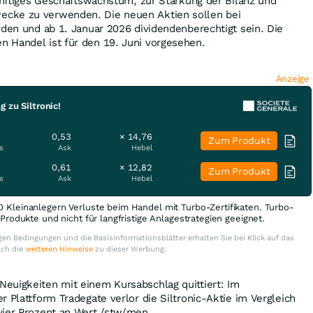
künftiges Geschäftswachstum, zur Stärkung der Bilanz und
cke zu verwenden. Die neuen Aktien sollen bei
rden und ab 1. Januar 2026 dividendenberechtigt sein. Die
 Handel ist für den 19. Juni vorgesehen.
Anzeige
 zu Siltronic!
0,53
× 14,76
Zum Produkt
s
Ask
Hebel
0,61
× 12,82
Zum Produkt
s
Ask
Hebel
0 Kleinanlegern Verluste beim Handel mit Turbo-Zertifikaten. Turbo-
e Produkte und nicht für langfristige Anlagestrategien geeignet.
en Bedingungen und die Basisinformationsblätter erhalten Sie bei Klick auf das
uch die
weiteren Hinweise
zu dieser Werbung.
euigkeiten mit einem Kursabschlag quittiert: Im
r Plattform Tradegate verlor die Siltronic-Aktie im Vergleich
vier Prozent an Wert./stw/men