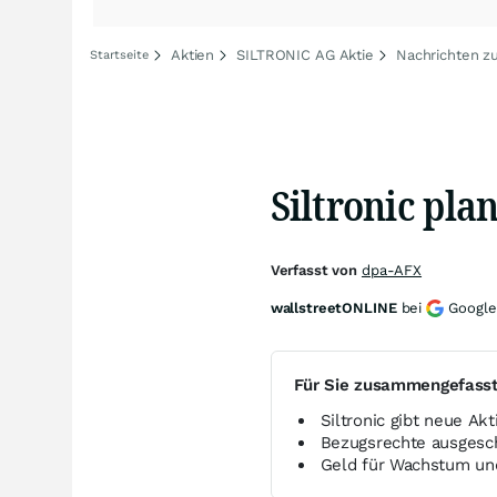
Aktien
SILTRONIC AG Aktie
Nachrichten z
Startseite
Siltronic pla
Verfasst von
dpa-AFX
wallstreetONLINE
bei
Google
Für Sie zusammengefass
Siltronic gibt neue A
Bezugsrechte ausgesch
Geld für Wachstum und