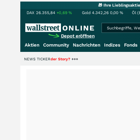
🎁 Ihre Lieblingsakt
DAX
26.355,84
+0,69
%
Gold
4.342,26
0,00
%
Öl (
Depot eröffnen
Aktien
Community
Nachrichten
Indizes
Fonds
 die Hälfte der Story?
NEWS TICKER
+++