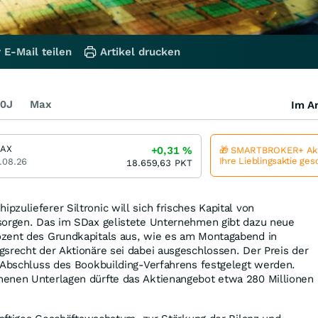
 E-Mail teilen
Artikel drucken
0J
Max
Im Ar
DAX
+0,31
%
🎁 SMARTBROKER+ Akt
Ihre Lieblingsaktie ge
.08.26
18.659,63
PKT
zulieferer Siltronic will sich frisches Kapital von
sorgen. Das im SDax gelistete Unternehmen gibt dazu neue
zent des Grundkapitals aus, wie es am Montagabend in
srecht der Aktionäre sei dabei ausgeschlossen. Der Preis der
h Abschluss des Bookbuilding-Verfahrens festgelegt werden.
enen Unterlagen dürfte das Aktienangebot etwa 280 Millionen