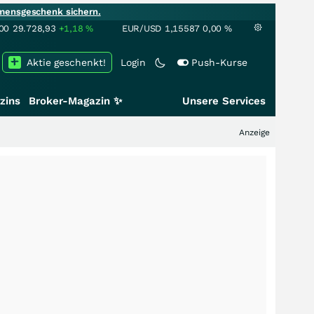
mensgeschenk sichern.
00
29.728,93
+1,18
%
EUR/USD
1,15587
0,00
%
Aktie geschenkt!
Login
Push-Kurse
zins
Broker-Magazin ✨
Unsere Services
Anzeige