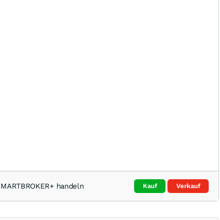
i SMARTBROKER+ handeln
Kauf
Verkauf