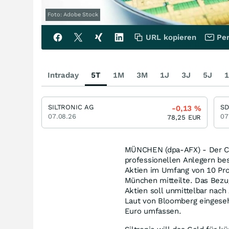
Foto: Adobe Stock
URL kopieren
Per
Intraday
5T
1M
3M
1J
3J
5J
1
SILTRONIC AG
S
-0,13
%
07.08.26
07
78,25
EUR
MÜNCHEN (dpa-AFX) - Der Chip
professionellen Anlegern be
Aktien im Umfang von 10 Pro
München mitteilte. Das Bezug
Aktien soll unmittelbar nac
Laut von Bloomberg eingeseh
Euro umfassen.