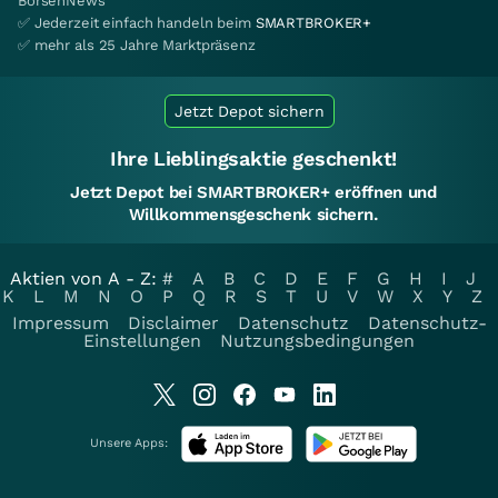
BörsenNews
✅ Jederzeit einfach handeln beim
SMARTBROKER+
✅ mehr als 25 Jahre Marktpräsenz
Jetzt Depot sichern
Ihre Lieblingsaktie geschenkt!
Jetzt Depot bei SMARTBROKER+ eröffnen und
Willkommensgeschenk sichern.
Aktien von A - Z:
#
A
B
C
D
E
F
G
H
I
J
K
L
M
N
O
P
Q
R
S
T
U
V
W
X
Y
Z
Impressum
Disclaimer
Datenschutz
Datenschutz-
Einstellungen
Nutzungsbedingungen
Unsere Apps: