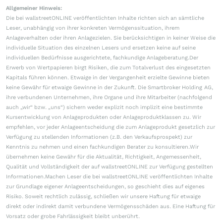
Allgemeiner Hinweis:
Die bei wallstreetONLINE veröffentlichten Inhalte richten sich an sämtliche
Leser, unabhängig von ihrer konkreten Vermögenssituation, ihrem
Anlageverhalten oder ihren Anlagezielen. Sie berücksichtigen in keiner Weise die
individuelle Situation des einzelnen Lesers und ersetzen keine auf seine
individuellen Bedürfnisse ausgerichtete, fachkundige Anlageberatung.Der
Erwerb von Wertpapieren birgt Risiken, die zum Totalverlust des eingesetzten
Kapitals führen können. Etwaige in der Vergangenheit erzielte Gewinne bieten
keine Gewähr für etwaige Gewinne in der Zukunft. Die Smartbroker Holding AG,
ihre verbundenen Unternehmen, ihre Organe und ihre Mitarbeiter (nachfolgend
auch „wir“ bzw. „uns“) sichern weder explizit noch implizit eine bestimmte
Kursentwicklung von Anlageprodukten oder Anlageproduktklassen zu. Wir
empfehlen, vor jeder Anlageentscheidung die zum Anlageprodukt gesetzlich zur
Verfügung zu stellenden Informationen (z.B. den Verkaufsprospekt) zur
Kenntnis zu nehmen und einen fachkundigen Berater zu konsultieren.Wir
übernehmen keine Gewähr für die Aktualität, Richtigkeit, Angemessenheit,
Qualität und Vollständigkeit der auf wallstreetONLINE zur Verfügung gestellten
Informationen.Machen Leser die bei wallstreetONLINE veröffentlichten Inhalte
zur Grundlage eigener Anlageentscheidungen, so geschieht dies auf eigenes
Risiko. Soweit rechtlich zulässig, schließen wir unsere Haftung für etwaige
direkt oder indirekt damit verbundene Vermögensschäden aus. Eine Haftung für
Vorsatz oder grobe Fahrlässigkeit bleibt unberührt.