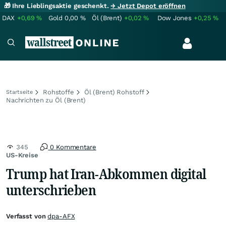
🎁 Ihre Lieblingsaktie geschenkt.
→ Jetzt Depot eröffnen
DAX
+0,69
%
Gold
0,00
%
Öl (Brent)
+0,02
%
Dow Jones
+0,25
%
Rohstoffe
Öl (Brent) Rohstoff
Startseite
Nachrichten zu Öl (Brent)
345
0 Kommentare
US-Kreise
Trump hat Iran-Abkommen digital
unterschrieben
Verfasst von
dpa-AFX