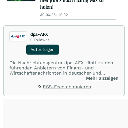
hier gibt's noch richtig was zu
holen!
30.06.26, 19:32
dpa-AFX
0
Follower
Autor folgen
Die Nachrichtenagentur dpa-AFX zählt zu den
führenden Anbietern von Finanz- und
Wirtschaftsnachrichten in deutscher und
englischer Sprache. Gestützt auf ein
Mehr anzeigen
internationales Agentur-Netzwerk berichtet
RSS-Feed abonnieren
dpa-AFX unabhängig, zuverlässig und schnell
von allen wichtigen Finanzstandorten der Welt.
Die Nutzung der Inhalte in Form eines RSS-
Feeds ist ausschließlich für private und nicht
kommerzielle Internetangebote zulässig. Eine
dauerhafte Archivierung der dpa-AFX-
Nachrichten auf diesen Seiten ist nicht zulässig.