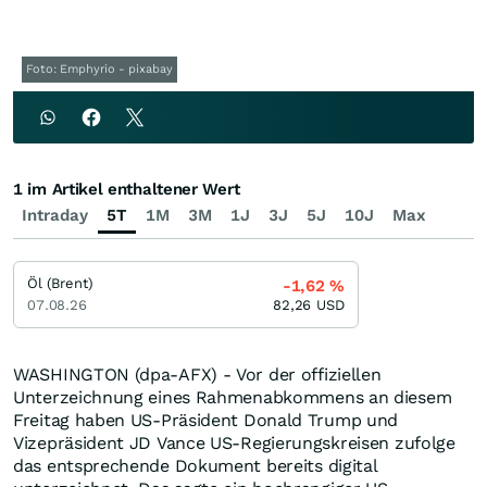
Foto: Emphyrio - pixabay
1 im Artikel enthaltener Wert
Intraday
5T
1M
3M
1J
3J
5J
10J
Max
Öl (Brent)
-1,62
%
07.08.26
82,26
USD
WASHINGTON (dpa-AFX) - Vor der offiziellen
Unterzeichnung eines Rahmenabkommens an diesem
Freitag haben US-Präsident Donald Trump und
Vizepräsident JD Vance US-Regierungskreisen zufolge
das entsprechende Dokument bereits digital