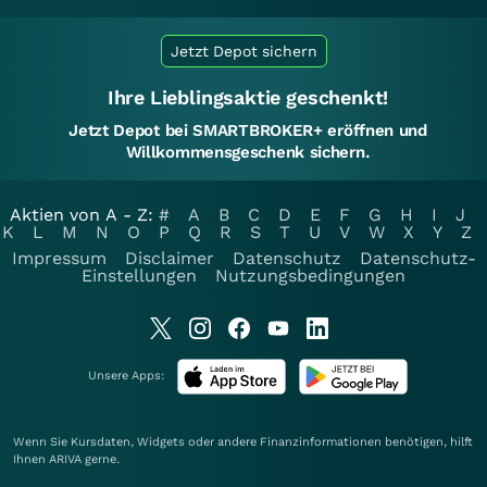
Jetzt Depot sichern
Ihre Lieblingsaktie geschenkt!
Jetzt Depot bei SMARTBROKER+ eröffnen und
Willkommensgeschenk sichern.
Aktien von A - Z:
#
A
B
C
D
E
F
G
H
I
J
K
L
M
N
O
P
Q
R
S
T
U
V
W
X
Y
Z
Impressum
Disclaimer
Datenschutz
Datenschutz-
Einstellungen
Nutzungsbedingungen
Unsere Apps:
Wenn Sie Kursdaten, Widgets oder andere Finanzinformationen benötigen, hilft
Ihnen
ARIVA
gerne.