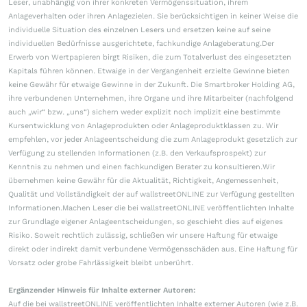
Leser, unabhängig von ihrer konkreten Vermögenssituation, ihrem
Anlageverhalten oder ihren Anlagezielen. Sie berücksichtigen in keiner Weise die
individuelle Situation des einzelnen Lesers und ersetzen keine auf seine
individuellen Bedürfnisse ausgerichtete, fachkundige Anlageberatung.Der
Erwerb von Wertpapieren birgt Risiken, die zum Totalverlust des eingesetzten
Kapitals führen können. Etwaige in der Vergangenheit erzielte Gewinne bieten
keine Gewähr für etwaige Gewinne in der Zukunft. Die Smartbroker Holding AG,
ihre verbundenen Unternehmen, ihre Organe und ihre Mitarbeiter (nachfolgend
auch „wir“ bzw. „uns“) sichern weder explizit noch implizit eine bestimmte
Kursentwicklung von Anlageprodukten oder Anlageproduktklassen zu. Wir
empfehlen, vor jeder Anlageentscheidung die zum Anlageprodukt gesetzlich zur
Verfügung zu stellenden Informationen (z.B. den Verkaufsprospekt) zur
Kenntnis zu nehmen und einen fachkundigen Berater zu konsultieren.Wir
übernehmen keine Gewähr für die Aktualität, Richtigkeit, Angemessenheit,
Qualität und Vollständigkeit der auf wallstreetONLINE zur Verfügung gestellten
Informationen.Machen Leser die bei wallstreetONLINE veröffentlichten Inhalte
zur Grundlage eigener Anlageentscheidungen, so geschieht dies auf eigenes
Risiko. Soweit rechtlich zulässig, schließen wir unsere Haftung für etwaige
direkt oder indirekt damit verbundene Vermögensschäden aus. Eine Haftung für
Vorsatz oder grobe Fahrlässigkeit bleibt unberührt.
Ergänzender Hinweis für Inhalte externer Autoren:
Auf die bei wallstreetONLINE veröffentlichten Inhalte externer Autoren (wie z.B.