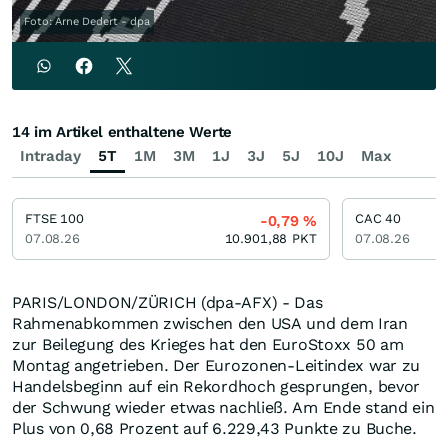
Foto: Arne Dedert - dpa
14 im Artikel enthaltene Werte
Intraday
5T
1M
3M
1J
3J
5J
10J
Max
FTSE 100
CAC 40
-0,79
%
07.08.26
10.901,88
PKT
07.08.26
PARIS/LONDON/ZÜRICH (dpa-AFX) - Das
Rahmenabkommen zwischen den USA und dem Iran
zur Beilegung des Krieges hat den EuroStoxx 50 am
Montag angetrieben. Der Eurozonen-Leitindex war zu
Handelsbeginn auf ein Rekordhoch gesprungen, bevor
der Schwung wieder etwas nachließ. Am Ende stand ein
Plus von 0,68 Prozent auf 6.229,43 Punkte zu Buche.