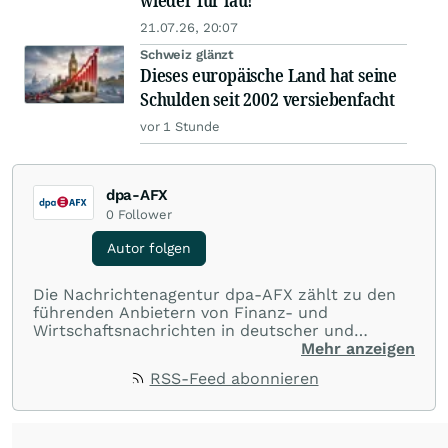
wieder für lau!
21.07.26, 20:07
Schweiz glänzt
Dieses europäische Land hat seine
Schulden seit 2002 versiebenfacht
vor 1 Stunde
dpa-AFX
0
Follower
Autor folgen
Die Nachrichtenagentur dpa-AFX zählt zu den
führenden Anbietern von Finanz- und
Wirtschaftsnachrichten in deutscher und
englischer Sprache. Gestützt auf ein
Mehr anzeigen
internationales Agentur-Netzwerk berichtet
RSS-Feed abonnieren
dpa-AFX unabhängig, zuverlässig und schnell
von allen wichtigen Finanzstandorten der Welt.
Die Nutzung der Inhalte in Form eines RSS-