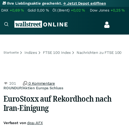
🎁 Ihre Lieblingsaktie geschenkt.
→ Jetzt Depot eröffnen
DAX
+0,69
%
Gold
0,00
%
Öl (Brent)
+0,02
%
Dow Jones
+0,25
%
Indizes
FTSE 100 Index
Nachrichten zu FTSE 100
Startseite
201
0 Kommentare
ROUNDUP/Aktien Europa Schluss
EuroStoxx auf Rekordhoch nach
Iran-Einigung
Verfasst von
dpa-AFX