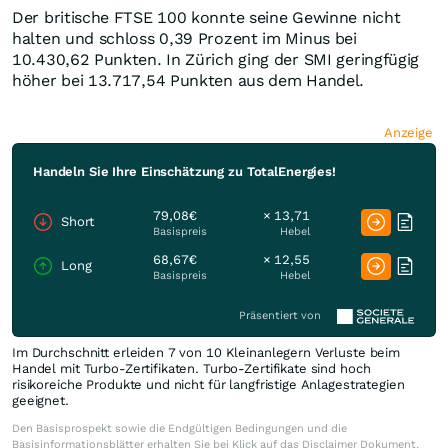
Der britische FTSE 100 konnte seine Gewinne nicht
halten und schloss 0,39 Prozent im Minus bei
10.430,62 Punkten. In Zürich ging der SMI geringfügig
höher bei 13.717,54 Punkten aus dem Handel.
Anzeige
Handeln Sie Ihre Einschätzung zu TotalEnergies!
79,08€
× 13,71
Short
Basispreis
Hebel
68,67€
× 12,55
Long
Basispreis
Hebel
Präsentiert von
Im Durchschnitt erleiden 7 von 10 Kleinanlegern Verluste beim
Handel mit Turbo-Zertifikaten. Turbo-Zertifikate sind hoch
risikoreiche Produkte und nicht für langfristige Anlagestrategien
geeignet.
Den Basisprospekt sowie die Endgültigen Bedingungen und die
Basisinformationsblätter erhalten Sie bei Klick auf das Disclaimer Dokument.