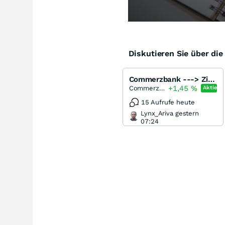
Diskutieren Sie über di
Commerzbank ---> Ziel 40 € !!!!!!
+1,45
%
Commerzbank
Aktie
15 Aufrufe heute
Lynx_Ariva gestern
07:24