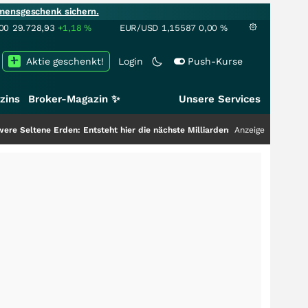
mensgeschenk sichern.
00
29.728,93
+1,18
%
EUR/USD
1,15587
0,00
%
Aktie geschenkt!
Login
Push-Kurse
zins
Broker-Magazin ✨
Unsere Services
n: Entsteht hier die nächste Milliardenstory?
+++
Anzeige