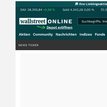
🎁 Ihre Lieblingsakt
DAX
26.355,84
+0,69
%
Gold
4.342,26
0,00
%
Öl (
Depot eröffnen
Aktien
Community
Nachrichten
Indizes
Fonds
NEWS TICKER