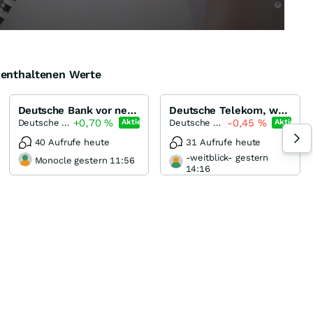
e enthaltenen Werte
Deutsche Bank vor neuem All-Time-High
Deutsche Telekom, wer hätte das gedacht ?
+0,70
%
-0,45
%
Deutsche Bank
Deutsche Telekom
Aktie
Aktie
40 Aufrufe heute
31 Aufrufe heute
-weitblick- gestern
Monocle gestern 11:56
14:16