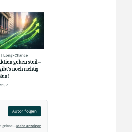
 | Long-Chance
ktien gehen steil –
gibt's noch richtig
len!
19:32
Autor folgen
eignissen
Mehr anzeigen