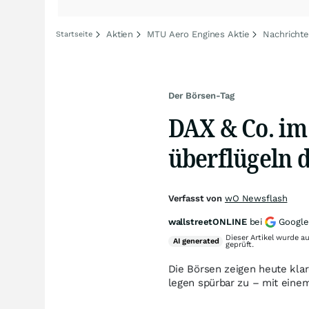
Aktien
MTU Aero Engines Aktie
Nachricht
Startseite
Der Börsen-Tag
DAX & Co. im
überflügeln d
Verfasst von
wO Newsflash
wallstreetONLINE
bei
Google
Dieser Artikel wurde a
AI
generated
geprüft.
Die Börsen zeigen heute kla
legen spürbar zu – mit eine