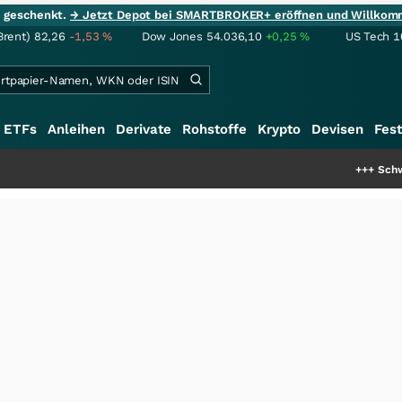
ie geschenkt.
→ Jetzt Depot bei SMARTBROKER+ eröffnen und Willkom
Brent)
82,26
-1,53
%
Dow Jones
54.036,10
+0,25
%
US Tech 1
ETFs
Anleihen
Derivate
Rohstoffe
Krypto
Devisen
Fest
+++
Schwere Seltene Erde