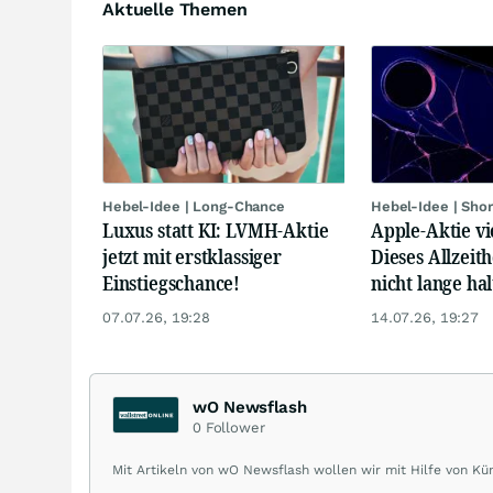
Aktuelle Themen
Hebel-Idee | Long-Chance
Hebel-Idee | Sho
Luxus statt KI: LVMH-Aktie
Apple-Aktie vi
jetzt mit erstklassiger
Dieses Allzeit
Einstiegschance!
nicht lange hal
07.07.26, 19:28
14.07.26, 19:27
wO Newsflash
0
Follower
Mit Artikeln von wO Newsflash wollen wir mit Hilfe von Küns
rund um Börse, Finanzmärkte aus aller Welt und Community