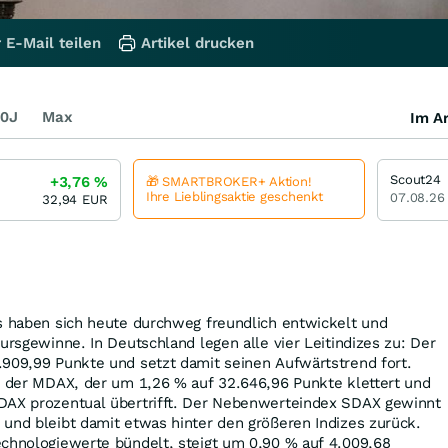
 E-Mail teilen
Artikel drucken
0J
Max
Im Ar
Scout24
+3,76
%
🎁 SMARTBROKER+ Aktion!
Ihre Lieblingsaktie geschenkt
07.08.26
32,94
EUR
es haben sich heute durchweg freundlich entwickelt und
ursgewinne. In Deutschland legen alle vier Leitindizes zu: Der
.909,99 Punkte und setzt damit seinen Aufwärtstrend fort.
h der MDAX, der um 1,26 % auf 32.646,96 Punkte klettert und
DAX prozentual übertrifft. Der Nebenwerteindex SDAX gewinnt
und bleibt damit etwas hinter den größeren Indizes zurück.
echnologiewerte bündelt, steigt um 0,90 % auf 4.009,68