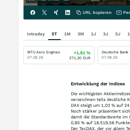
URL kopieren
Per
Intraday
5T
1M
3M
1J
3J
5J
1
MTU Aero Engines
Deutsche Bank
+1,81
%
07.08.26
07.08.26
371,20
EUR
Entwicklung der Indizes
Die wichtigsten Aktienindiz
verzeichnen teils deutliche K
DAX steigt um 1,02 % auf 24
Noch stärker präsentiert sic
damit die Standardwerte im 
0,85 % auf 18.519,56 Punkte 
Der TecDAX, der vor allem T