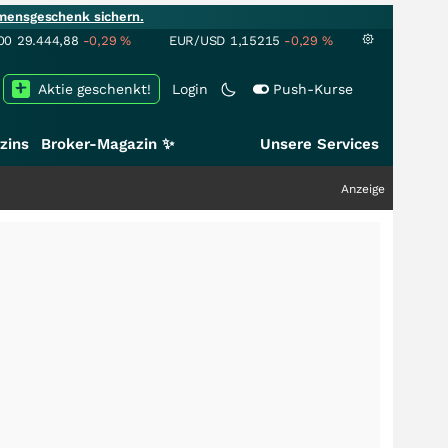
mensgeschenk sichern.
00
29.444,88
-0,29
%
EUR/USD
1,15215
-0,29
%
Aktie geschenkt!
Login
Push-Kurse
zins
Broker-Magazin ✨
Unsere Services
Anzeige