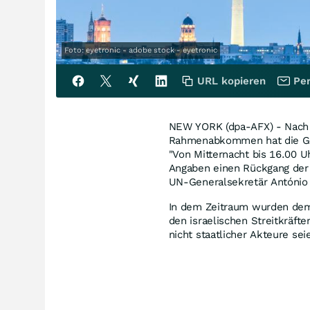
Foto: eyetronic - adobe stock - eyetronic
URL kopieren
Per
NEW YORK (dpa-AFX) - Nach 
Rahmenabkommen hat die Ge
"Von Mitternacht bis 16.00 U
Angaben einen Rückgang der
UN-Generalsekretär António 
In dem Zeitraum wurden demn
den israelischen Streitkräf
nicht staatlicher Akteure sei