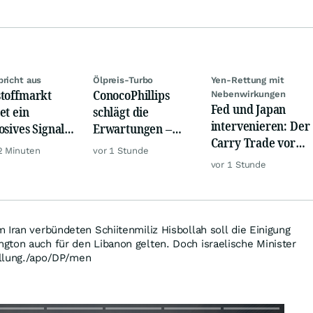
bricht aus
Ölpreis-Turbo
Yen-Rettung mit
toffmarkt
ConocoPhillips
Nebenwirkungen
Fed und Japan
et ein
schlägt die
intervenieren: Der
osives Signal:
Erwartungen –
Carry Trade vor
a kauft Gold
dieser Haken
2 Minuten
vor 1 Stunde
der Zerreißprobe
verrückt!
bleibt
vor 1 Stunde
 Iran verbündeten Schiitenmiliz Hisbollah soll die Einigung
gton auch für den Libanon gelten. Doch israelische Minister
ellung./apo/DP/men