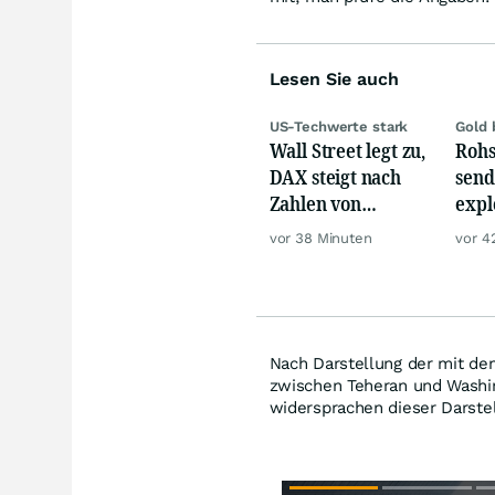
Lesen Sie auch
US-Techwerte stark
Gold 
Wall Street legt zu,
Rohs
DAX steigt nach
send
Zahlen von
expl
Telekom, Henkel
Chin
vor 38 Minuten
vor 4
wie 
Nach Darstellung der mit dem
zwischen Teheran und Washin
widersprachen dieser Darst