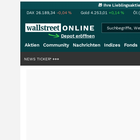
🎁 Ihre Lieblingsakt
DAX
26.189,34
-0,04
%
Gold
4.253,01
+0,14
%
Öl 
Depot eröffnen
Aktien
Community
Nachrichten
Indizes
Fonds
ardenstory?
+++
NEWS TICKER