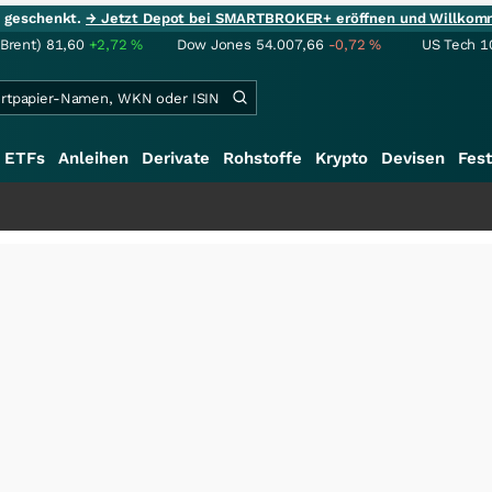
ie geschenkt.
→ Jetzt Depot bei SMARTBROKER+ eröffnen und Willkom
(Brent)
81,60
+2,72
%
Dow Jones
54.007,66
-0,72
%
US Tech 1
ETFs
Anleihen
Derivate
Rohstoffe
Krypto
Devisen
Fest